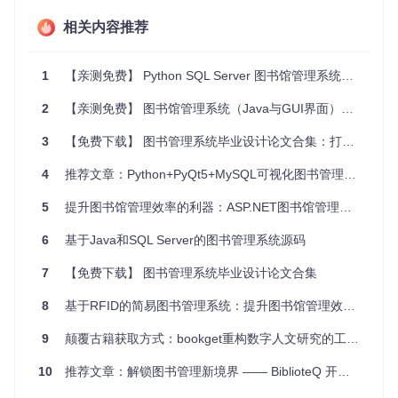
了丰富的控件和布局选项，使得界面设计变得简单直观。
开发环境
相关内容推荐
Python版本
：Python 3.x
IDE
：PyCharm 2020.1.5 x64
数据库
：Microsoft SQL Server Management Studio 18
1
【亲测免费】 Python SQL Server 图书馆管理系统带GUI（简单版）
操作系统
：Windows 10 x64
2
【亲测免费】 图书馆管理系统（Java与GUI界面）附源码、SQL Server数据库及报告
项目及技术应用场景
3
【免费下载】 图书管理系统毕业设计论文合集：打造高效图书馆管理解决方案
应用场景
4
推荐文章：Python+PyQt5+MySQL可视化图书管理系统
小型图书馆
：对于小型图书馆或学校图书馆，该系统能够
满足基本的图书管理需求，帮助管理员轻松管理图书借阅
5
提升图书馆管理效率的利器：ASP.NET图书馆管理信息系统
和归还。
学习工具
：对于学习数据库和GUI编程的学生来说，这是
6
基于Java和SQL Server的图书管理系统源码
一个很好的实践项目，能够帮助他们理解数据库操作和图
形界面设计。
7
【免费下载】 图书管理系统毕业设计论文合集
初创企业
：对于初创企业或小型团队，该系统可以作为一
个基础的图书管理系统，帮助他们快速搭建图书管理平
8
基于RFID的简易图书管理系统：提升图书馆管理效率的利器
台。
技术应用
9
颠覆古籍获取方式：bookget重构数字人文研究的工作流
数据库管理
：通过SQL Server和pymssql模块，系统能够高
效地进行数据存储和查询，确保数据的准确性和一致性。
10
推荐文章：解锁图书管理新境界 —— BiblioteQ 开源软件深度解析
用户界面设计
：利用Tkinter模块，系统提供了直观易用的图