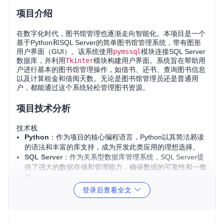
项目介绍
在数字化时代，图书馆管理也逐渐走向智能化。本项目是一个
基于Python和SQL Server的简单图书馆管理系统，带有图形
用户界面（GUI）。该系统使用
pymssql
模块连接SQL Server
数据库，并利用
Tkinter
模块构建用户界面。系统旨在帮助用
户进行基本的图书馆管理操作，如借书、还书、查询图书信息
以及计算租金和借阅天数。无论是图书馆管理员还是普通用
户，都能通过这个系统轻松管理图书资源。
项目技术分析
技术栈
Python
：作为项目的核心编程语言，Python以其简洁易读
的语法和丰富的库支持，成为开发此类应用的理想选择。
SQL Server
：作为关系型数据库管理系统，SQL Server提
供了强大的数据存储和管理能力，确保数据的可靠性和一致
性。
pymssql
：这是一个Python模块，用于连接SQL Server数
登录后查看全文
据库，提供了简单易用的API，方便开发者进行数据库操
作。
Tkinter
：Python的标准GUI库，用于构建用户界面，提供