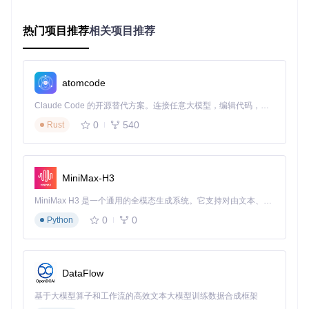
形界面，用户可以轻松进行各种操作，无需复杂的命令行操
作。
热门项目推荐
相关项目推荐
项目特点
功能特点
atomcode
借书与还书
：用户可以通过系统进行图书的借阅和归还操
作，系统会自动记录借阅信息。
Claude Code 的开源替代方案。连接任意大模型，编辑代码，运行命令，自动验证 — 全自动执行。用 Rust 构建，极致性能。 ｜ An open-source alternative to Claude Code. Connect any LLM, edit code, run commands, and verify changes — autonomously. Built in Rust for speed. Get Started
图书查询
：支持用户查询图书馆中的图书信息，方便用户快
0
540
Rust
速找到所需图书。
租金计算
：系统能够根据借阅天数自动计算租金，并在界面
上显示相关信息，方便用户了解费用情况。
一键生成数据库
：压缩包中包含SQL Server的查询表文
MiniMax-H3
件，可以一键生成所需的数据库结构，简化了数据库设置过
程。
MiniMax H3 是一个通用的全模态生成系统。它支持对由文本、图像、视频和音频组成的多模态上下文进行统一理解，并能生成分辨率高达 2K、时长可达 15 秒的带原生立体声音频的视频。得益于面向任务泛化的系统设计，H3 在预训练阶段就已具备广泛的多模态上下文理解与生成能力，能够出色地执行复杂的多模态指令。
优势
0
0
Python
简单易用
：系统设计简洁，操作流程直观，即使是非专业用
户也能快速上手。
高效管理
：通过数据库和图形界面的结合，系统能够高效地
进行图书管理和查询，提升管理效率。
DataFlow
学习价值
：对于学习Python和数据库编程的用户来说，这是
一个很好的实践项目，能够帮助他们深入理解相关技术。
基于大模型算子和工作流的高效文本大模型训练数据合成框架