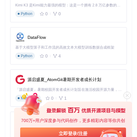
Kimi K3 是Kimi能力最强的模型：这是一个拥有 2.8 万亿参数的混合专家（MoE）模型，具备原生视觉理解能力，并支持 100 万 token 的上下文窗口。
Content
：包含各种硬件补丁和功能修复指南
0
0
Python
A_Config_Tips_and_Tricks
：配置技巧和故障排除指南
F_Desktop_EFIs
：不同硬件的配置模板
11_Graphics
：显卡相关补丁和配置
DataFlow
五、配置与使用指南：分阶段实现系统优化
基于大模型算子和工作流的高效文本大模型训练数据合成框架
阶段一：了解你的硬件（10分钟）
0
4
Python
确定你的CPU型号和架构
记录显卡型号（集成显卡和独立显卡）
了解主板芯片组信息
确认网卡型号
源启盛夏_AtomGit暑期开发者成长计划
这些信息将帮助你选择合适的补丁文件。
「源启盛夏」暑期校园开发者成长计划旨在激活校园开源力量，通过积分激励、认证扶持、资源倾斜等形式，引导高校组织和开发者完成「入驻 — 建项目 — 做贡献 — 获认证 — 得资源」的完整闭环。无论你是想带领社团入驻平台的组织者，还是希望用代码贡献证明自己的开发者，都能在这里找到属于你的成长路径。
0
1
阶段二：选择合适的补丁（30分钟）
Markdown
根据你的硬件问题，从以下常用目录中选择相应的补丁：
01_Adding_missing_Devices_and_enabling_Feature
700万+用户深度参与代码创作，更多精彩内容等你共创
py-xiaozhi
s
：添加缺失设备和功能
04_Fixing_Sleep_and_Wake_Issues
：修复睡眠唤醒问
基于Python的Xiaozhi AI，适用于想要完整Xiaozhi体验而无需拥有专用硬件的用户。
立即登录/注册