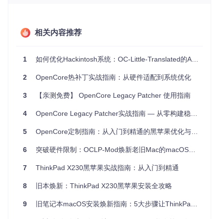
OpenCore就像硬件与操作系统之间的"翻译官"，它负责在电
脑启动时与硬件沟通，并引导macOS正确加载。OC-Little-Tra
nslated为这个"翻译官"提供了额外的"词汇表"（ACPI补丁），
相关内容推荐
让它能理解更多非苹果硬件的"语言"。
2. ACPI与SSDT：硬件与系统沟通的"对话手册"
1
如何优化Hackintosh系统：OC-Little-Translated的ACPI补丁与配置指南
ACPI（高级配置和电源接口）是硬件与操作系统沟通的标准语
言。当macOS无法正确识别某些硬件时，我们需要通过SSDT
2
OpenCore热补丁实战指南：从硬件适配到系统优化
补丁（系统描述表补丁）来修改这段"对话"，让系统能够理解
并控制这些硬件。
3
【亲测免费】 OpenCore Legacy Patcher 使用指南
3. 为什么需要这些技术？
4
OpenCore Legacy Patcher实战指南 — 从零构建稳定黑苹果系统
苹果电脑使用专用硬件和固件，普通PC需要额外配置才能
运行macOS
5
OpenCore定制指南：从入门到精通的黑苹果优化与EFI配置全攻略
不同品牌的硬件有不同的"方言"，需要补丁来统一沟通方式
补丁可以修复macOS对非苹果硬件的支持缺陷
6
突破硬件限制：OCLP-Mod焕新老旧Mac的macOS兼容性扩展方案
三、准备工作：开始前你需要了解的事项
7
ThinkPad X230黑苹果实战指南：从入门到精通
1. 必备条件
8
旧本焕新：ThinkPad X230黑苹果安装全攻略
一台可以正常运行的macOS电脑（用于制作引导文件）
9
旧笔记本macOS安装焕新指南：5大步骤让ThinkPad X230重获新生
一个至少16GB的U盘（用于引导系统）
基础的电脑操作能力