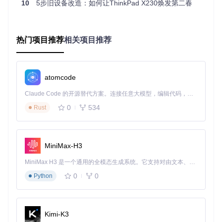
10
5步旧设备改造：如何让ThinkPad X230焕发第二春
耐心和细致的态度
2. 安装必要工具
在macOS上安装Homebrew（包管理器），打开终端输入：
热门项目推荐
相关项目推荐
/bin/bash -c 
"
$(curl -fsSL https://raw.githubusercontent.
然后安装git工具：
atomcode
Claude Code 的开源替代方案。连接任意大模型，编辑代码，运行命令，自动验证 — 全自动执行。用 Rust 构建，极致性能。 ｜ An open-source alternative to Claude Code. Connect any LLM, edit code, run commands, and verify changes — autonomously. Built in Rust for speed. Get Started
0
534
Rust
四、获取项目文件：轻松上手的第一步
1. 克隆项目到本地
MiniMax-H3
打开终端，输入以下命令下载项目文件：
MiniMax H3 是一个通用的全模态生成系统。它支持对由文本、图像、视频和音频组成的多模态上下文进行统一理解，并能生成分辨率高达 2K、时长可达 15 秒的带原生立体声音频的视频。得益于面向任务泛化的系统设计，H3 在预训练阶段就已具备广泛的多模态上下文理解与生成能力，能够出色地执行复杂的多模态指令。
0
0
Python
git 
clone
cd
2. 项目目录结构快速了解
Kimi-K3
下载完成后，你会看到以下主要目录：