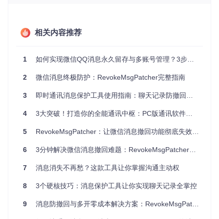
【场景化解决方案】多领域应用的功能实现
教育场景：教学指令留存系统
相关内容推荐
在在线教育场景中，教师发布的作业要求、知识点提示等临时
消息若被撤回，可能影响学生学习进度。RevokeMsgPatcher
1
如何实现微信QQ消息永久留存与多账号管理？3步掌握RevokeMsgPatcher使用指南
的消息留存技术可自动保存所有教学指令，确保学生随时查
阅。某培训机构实测显示，使用该功能后学生作业完成准确率
2
微信消息终极防护：RevokeMsgPatcher完整指南
提升19%，教师重复答疑时间减少32%。
3
即时通讯消息保护工具使用指南：聊天记录防撤回与多账号管理实践
客服场景：对话记录保全方案
4
3大突破！打造你的全能通讯中枢：PC版通讯软件增强工具技术探索指南
客服人员与客户的沟通记录是企业重要资产。通过RevokeMs
gPatcher，所有对话内容（包括客户撤回的修改意见）均被完
整保存，为纠纷处理提供依据。某电商平台应用后，客诉解决
5
RevokeMsgPatcher：让微信消息撤回功能彻底失效的技术方案
周期缩短40%，客户满意度提升27%。
6
3分钟解决微信消息撤回难题：RevokeMsgPatcher终极防撤回解决方案
RevokeMsgPatcher功能配置界面，显示微信防撤回与多开功
7
消息消失不再愁？这款工具让你掌握沟通主动权
能已激活状态
8
3个硬核技巧：消息保护工具让你实现聊天记录全掌控
【技术原理】消息处理机制的底层实现
9
消息防撤回与多开零成本解决方案：RevokeMsgPatcher使用指南
进程注入与内存分析