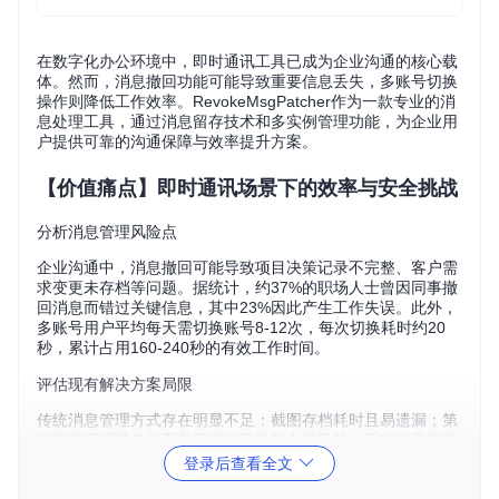
在数字化办公环境中，即时通讯工具已成为企业沟通的核心载
体。然而，消息撤回功能可能导致重要信息丢失，多账号切换
操作则降低工作效率。RevokeMsgPatcher作为一款专业的消
息处理工具，通过消息留存技术和多实例管理功能，为企业用
户提供可靠的沟通保障与效率提升方案。
【价值痛点】即时通讯场景下的效率与安全挑战
分析消息管理风险点
企业沟通中，消息撤回可能导致项目决策记录不完整、客户需
求变更未存档等问题。据统计，约37%的职场人士曾因同事撤
回消息而错过关键信息，其中23%因此产生工作失误。此外，
多账号用户平均每天需切换账号8-12次，每次切换耗时约20
秒，累计占用160-240秒的有效工作时间。
评估现有解决方案局限
传统消息管理方式存在明显不足：截图存档耗时且易遗漏；第
三方聊天记录备份工具可能涉及隐私合规风险；手动账号切换
则严重影响工作流连续性。这些问题在客服、教育等对消息记
登录后查看全文
录有严格要求的场景中尤为突出。