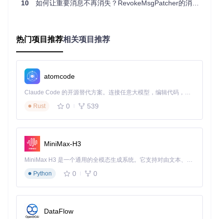
10
如何让重要消息不再消失？RevokeMsgPatcher的消息留存与多账号协同解决方案
RevokeMsgPatcher采用调试器附加技术（将调试工具连接到
目标进程的技术），通过x32dbg工具附加到微信进程，实现
对目标程序内存空间的实时监控。这一过程类似于医生使用听
诊器监听患者身体状况，使工具能够精确捕捉消息处理的关键
热门项目推荐
相关项目推荐
环节。
使用x32dbg调试工具附加微信进程的操作界面，显示进程选
atomcode
择与附加按钮
Claude Code 的开源替代方案。连接任意大模型，编辑代码，运行命令，自动验证 — 全自动执行。用 Rust 构建，极致性能。 ｜ An open-source alternative to Claude Code. Connect any LLM, edit code, run commands, and verify changes — autonomously. Built in Rust for speed. Get Started
关键指令拦截与修改
0
539
Rust
工具通过字符串搜索定位"revokemsg"相关函数（消息撤回功
能的核心标识），采用十六进制编辑技术（直接修改程序二进
制数据的技术）将条件跳转指令"JE"改为无条件跳转指令"JM
P"，从而绕过撤回逻辑。这一修改如同在高速公路上改变路
MiniMax-H3
标，使消息数据绕过撤回处理流程直接进入正常显示通道。
MiniMax H3 是一个通用的全模态生成系统。它支持对由文本、图像、视频和音频组成的多模态上下文进行统一理解，并能生成分辨率高达 2K、时长可达 15 秒的带原生立体声音频的视频。得益于面向任务泛化的系统设计，H3 在预训练阶段就已具备广泛的多模态上下文理解与生成能力，能够出色地执行复杂的多模态指令。
调试环境中搜索"revokemsg"字符串的结果界面，显示多个相
0
0
Python
关代码位置
技术实现流程图
DataFlow
启动工具 → 检测目标进程状态 → 附加调试器 → 加载内存分析模块 → 
