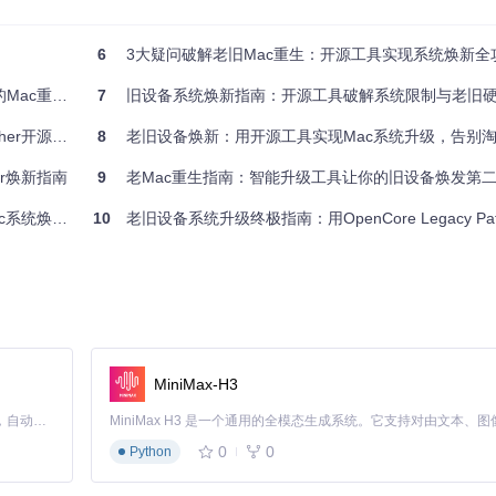
6
3大疑问破解老旧Mac重生：开源工具实现系统焕新全
c重获新生？
7
旧设备系统焕新指南：开源工具破解系统限制与老旧硬件性
补丁应用、安装器创建等核心功能
焕新体验指南
8
老旧设备焕新：用开源工具实现Mac系统升级，告别
her焕新指南
9
老Mac重生指南：智能升级工具让你的旧设备焕发第
升级过程顺利且数据安全。
新的完整方案
10
老旧设备系统升级终极指南：用OpenCore Legacy Patcher让
MiniMax-H3
Claude Code 的开源替代方案。连接任意大模型，编辑代码，运行命令，自动验证 — 全自动执行。用 Rust 构建，极致性能。 ｜ An open-source alternative to Claude Code. Connect any LLM, edit code, run commands, and verify changes — autonomously. Built in Rust for speed. Get Started
0
0
Python