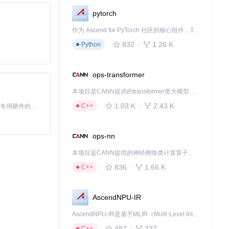
pytorch
作为 Ascend for PyTorch 社区的核心组件，TorchNPU 是昇腾专为 PyTorch 打造的深度学习适配插件，使 PyTorch 框架能够直接调用昇腾 NPU，为开发者提供昇腾 AI 处理器的超强算力。
832
1.26 K
Python
ops-transformer
本项目是CANN提供的transformer类大模型算子库，实现网络在NPU上加速计算。
1.03 K
2.43 K
C++
基于Python的Xiaozhi AI，适用于想要完整Xiaozhi体验而无需拥有专用硬件的用户。
ops-nn
本项目是CANN提供的神经网络类计算算子库，实现网络在NPU上加速计算。
836
1.66 K
C++
AscendNPU-IR
AscendNPU-IR是基于MLIR（Multi-Level Intermediate Representation）构建的，面向昇腾亲和算子编译时使用的中间表示，提供昇腾完备表达能力，通过编译优化提升昇腾AI处理器计算效率，支持通过生态框架使能昇腾AI处理器与深度调优
497
337
C++