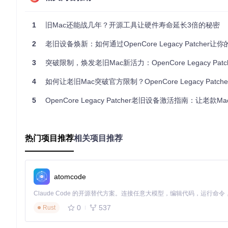
自动化测试矩阵覆盖主流老旧硬件
社区驱动的问题反馈与补丁贡献
与OpenCore引导程序同步更新
1
旧Mac还能战几年？开源工具让硬件寿命延长3倍的秘密
2
老旧设备焕新：如何通过OpenCore Legacy Patcher让你的Ma
OCLP主界面提供直观的功能入口，包括OpenCore构建、根
3
突破限制，焕发老旧Mac新活力：OpenCore Legacy Patcher开源工具
兼容性评估与风险规避
4
如何让老旧Mac突破官方限制？OpenCore Legacy Patc
在开始升级前，需要进行全面的兼容性评估和风险控制，以确保
5
OpenCore Legacy Patcher老旧设备激活指南：让老款Mac系统焕
硬件兼容性检测
OCLP提供内置的硬件检测工具，可通过以下步骤执行：
热门项目推荐
相关项目推荐
从源码构建工具后启动图形界面
选择"Support"选项卡
运行"Hardware Scan"功能生成兼容性报告
atomcode
关键兼容指标
：
CPU支持：需要SSE4.2指令集支持（2008年后的Intel CPU）
内存要求：至少4GB RAM（推荐8GB及以上）
0
537
Rust
存储要求：20GB可用空间，建议使用SSD
风险规避策略