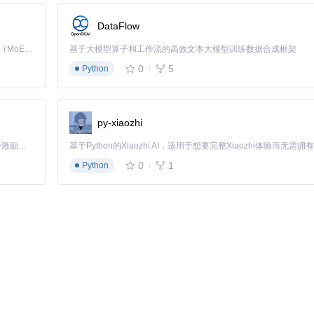
DataFlow
Kimi K3 是Kimi能力最强的模型：这是一个拥有 2.8 万亿参数的混合专家（MoE）模型，具备原生视觉理解能力，并支持 100 万 token 的上下文窗口。
基于大模型算子和工作流的高效文本大模型训练数据合成框架
0
5
Python
py-xiaozhi
「源启盛夏」暑期校园开发者成长计划旨在激活校园开源力量，通过积分激励、认证扶持、资源倾斜等形式，引导高校组织和开发者完成「入驻 — 建项目 — 做贡献 — 获认证 — 得资源」的完整闭环。无论你是想带领社团入驻平台的组织者，还是希望用代码贡献证明自己的开发者，都能在这里找到属于你的成长路径。
0
1
Python
异常，建议在非主力设备上先行测试。