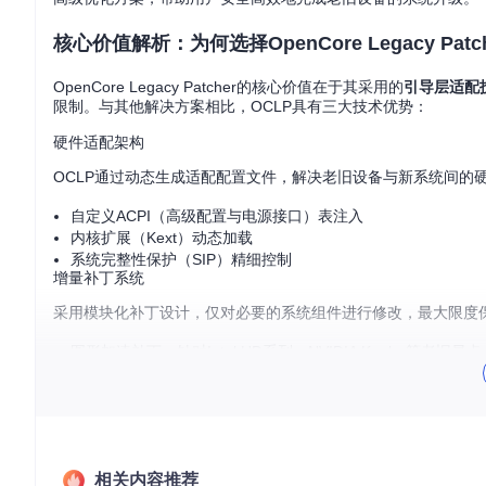
核心价值解析：为何选择OpenCore Legacy Patch
OpenCore Legacy Patcher的核心价值在于其采用的
引导层适配
限制。与其他解决方案相比，OCLP具有三大技术优势：
硬件适配架构
OCLP通过动态生成适配配置文件，解决老旧设备与新系统间的
自定义ACPI（高级配置与电源接口）表注入
内核扩展（Kext）动态加载
系统完整性保护（SIP）精细控制
增量补丁系统
采用模块化补丁设计，仅对必要的系统组件进行修改，最大限度
图形加速补丁：针对Intel HD系列、NVIDIA Kepler等老旧显卡
电源管理优化：解决老旧CPU的能耗控制问题
驱动兼容性层：为传统硬件提供现代系统接口
持续兼容性维护
开发团队通过以下机制确保对新系统的快速适配：
相关内容推荐