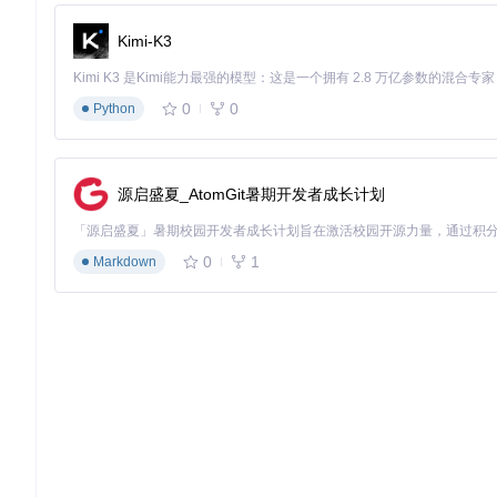
数据安全措施
：
Kimi-K3
使用Time Machine创建完整系统备份
单独备份重要文件至外部存储
0
0
Python
创建可引导的macOS恢复盘
操作风险控制
：
避免在电池电量低于50%时操作
源启盛夏_AtomGit暑期开发者成长计划
确保网络连接稳定（下载系统文件需约6-12GB流量）
准备至少2小时连续操作时间
0
1
Markdown
⚠️
警告
：在不受支持的硬件上安装macOS可能导致部分功能
升级操作流程：从环境准备到系统部署
开发环境准备
依赖安装
：
# 安装Xcode命令行工具
xcode-select --install
