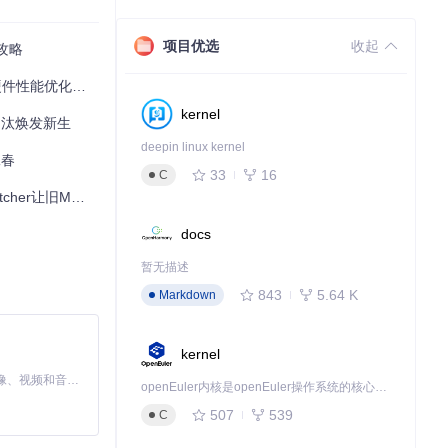
项目优选
收起
攻略
能优化全攻略
kernel
淘汰焕发新生
deepin linux kernel
二春
33
16
C
旧Mac焕发新生
docs
暂无描述
843
5.64 K
Markdown
kernel
MiniMax H3 是一个通用的全模态生成系统。它支持对由文本、图像、视频和音频组成的多模态上下文进行统一理解，并能生成分辨率高达 2K、时长可达 15 秒的带原生立体声音频的视频。得益于面向任务泛化的系统设计，H3 在预训练阶段就已具备广泛的多模态上下文理解与生成能力，能够出色地执行复杂的多模态指令。
openEuler内核是openEuler操作系统的核心，既是系统性能与稳定性的基石，也是连接处理器、设备与服务的桥梁。
507
539
C