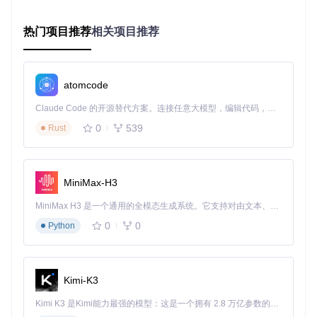
业务背景
：某连锁零售企业拥有50家门店，需要实时监控各门
热门项目推荐
相关项目推荐
店销售数据，及时发现异常情况并调整营销策略。传统方式依
赖每日Excel报表汇总，数据滞后至少24小时，无法满足快速
决策需求。
实施过程
：
atomcode
阶段1：初步尝试（失败经验）
Claude Code 的开源替代方案。连接任意大模型，编辑代码，运行命令，自动验证 — 全自动执行。用 Rust 构建，极致性能。 ｜ An open-source alternative to Claude Code. Connect any LLM, edit code, run commands, and verify changes — autonomously. Built in Rust for speed. Get Started
做法
：直接连接销售数据库，构建包含所有商品类别的复杂
0
539
Rust
仪表盘
问题
：数据加载缓慢（超过30秒），指标过多导致重点不突
出，区域经理反映无法快速定位问题
耗时
：15天 ⭐⭐⭐难度：3/5
MiniMax-H3
阶段2：优化实现
改进措施
：
MiniMax H3 是一个通用的全模态生成系统。它支持对由文本、图像、视频和音频组成的多模态上下文进行统一理解，并能生成分辨率高达 2K、时长可达 15 秒的带原生立体声音频的视频。得益于面向任务泛化的系统设计，H3 在预训练阶段就已具备广泛的多模态上下文理解与生成能力，能够出色地执行复杂的多模态指令。
建立数据缓存层，将实时性要求不高的历史数据进行预
0
0
Python
计算
采用分层仪表盘设计：总部总览→区域汇总→门店详情
的三级结构
设置关键指标预警阈值，异常数据自动标红并触发提醒
Kimi-K3
Kimi K3 是Kimi能力最强的模型：这是一个拥有 2.8 万亿参数的混合专家（MoE）模型，具备原生视觉理解能力，并支持 100 万 token 的上下文窗口。
图1：NocoBase数据块配置界面，支持灵活选择展示字段和操