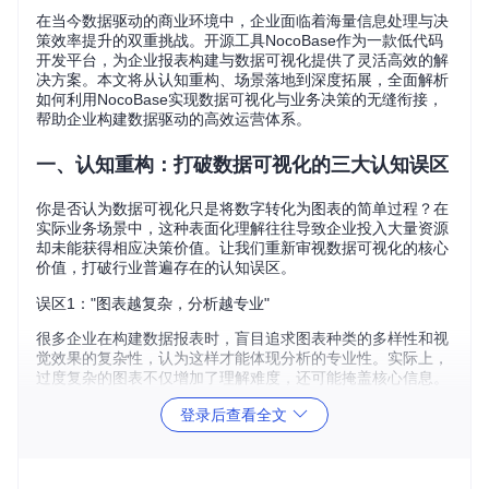
在当今数据驱动的商业环境中，企业面临着海量信息处理与决
策效率提升的双重挑战。开源工具NocoBase作为一款低代码
开发平台，为企业报表构建与数据可视化提供了灵活高效的解
决方案。本文将从认知重构、场景落地到深度拓展，全面解析
如何利用NocoBase实现数据可视化与业务决策的无缝衔接，
帮助企业构建数据驱动的高效运营体系。
一、认知重构：打破数据可视化的三大认知误区
你是否认为数据可视化只是将数字转化为图表的简单过程？在
实际业务场景中，这种表面化理解往往导致企业投入大量资源
却未能获得相应决策价值。让我们重新审视数据可视化的核心
价值，打破行业普遍存在的认知误区。
误区1："图表越复杂，分析越专业"
很多企业在构建数据报表时，盲目追求图表种类的多样性和视
觉效果的复杂性，认为这样才能体现分析的专业性。实际上，
过度复杂的图表不仅增加了理解难度，还可能掩盖核心信息。
真正有价值的数据可视化应该像清晰的仪表盘，让决策者能够
登录后查看全文
在最短时间内把握关键指标变化。
误区2："数据可视化只是IT部门的工作"
将数据可视化视为纯技术工作，导致业务部门与IT部门之间形