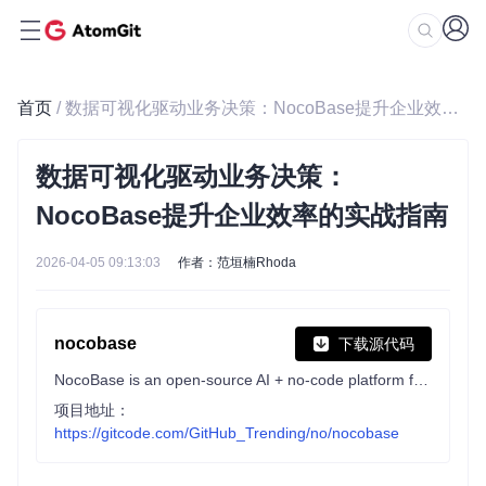
首页
/ 数据可视化驱动业务决策：NocoBase提升企业效率的实战指南
数据可视化驱动业务决策：
NocoBase提升企业效率的实战指南
2026-04-05 09:13:03
作者：范垣楠Rhoda
nocobase
下载源代码
NocoBase is an open-source AI + no-code platform for building business systems fast. Instead of generating everything from scratch, AI works on top of production-proven infrastructure and a WYSIWYG no-code interface, so you get both speed and reliability.
项目地址：
https://gitcode.com/GitHub_Trending/no/nocobase