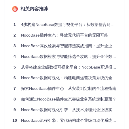
成鸿沟。业务人员熟悉业务逻辑却缺乏技术实现能力，技术人
相关内容推荐
员掌握工具使用却不理解业务本质，这种脱节使得数据可视化
成果难以真正支持业务决策。理想的模式是业务与技术协作，
共同定义指标、设计报表。
1
4步构建NocoBase数据可视化平台：从数据整合到业务决策的全流程指南
误区3："可视化就是一次性项目，完成即结束"
2
NocoBase插件生态：释放无代码平台的无限可能
许多企业将数据可视化视为一次性开发项目，上线后很少更新
维护。在快速变化的市场环境中，业务指标、数据来源和分析
3
NocoBase高效检索与智能筛选实战指南：提升企业数据管理效率
维度都在不断演变，静态的报表很快会失去价值。数据可视化
应该是一个持续迭代的过程，需要根据业务变化不断优化调
4
NocoBase数据检索与智能筛选全攻略：提升企业数据管理效率指南
整。
5
从零搭建企业级数据可视化平台：NocoBase开源报表工具全攻略
📌
核心价值总结
：数据可视化的本质是提升决策效率，而非展
示技术能力。有效的可视化应当简单直观、业务驱动且持续优
6
NocoBase数据可视化：构建电商运营决策系统的全流程指南
化，最终实现数据到决策的快速转化。
7
探索NocoBase插件生态：从安装到定制的全流程指南
二、场景落地：企业级数据可视化实战案例
8
如何通过NocoBase插件生态突破业务系统定制瓶颈？
如何将数据可视化真正融入业务流程，解决实际问题？以下通
过两个企业级场景案例，展示NocoBase在不同业务需求下的
9
NocoBase数据可视化引擎：从技术原理到企业级实践指南
应用方法，包括失败尝试与优化过程，为类似场景提供可复用
的经验。
10
NocoBase流程引擎：零代码构建企业级自动化系统的实战指南
场景1：零售企业销售业绩实时监控体系构建