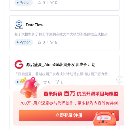
作列，为图表展示奠定数据基础
0
0
Python
技术实现
（核心配置模板）：
{
DataFlow
"name"
:
"sales_dashboard"
,
"type"
:
"dashboard"
,
基于大模型算子和工作流的高效文本大模型训练数据合成框架
"layout"
:
"grid"
,
0
5
"widgets"
:
[
Python
{
"type"
:
"chart"
,
"title"
:
"区域销售趋势"
,
"chartType"
:
"line"
,
源启盛夏_AtomGit暑期开发者成长计划
"dataSource"
:
{
"collection"
:
"sales"
,
「源启盛夏」暑期校园开发者成长计划旨在激活校园开源力量，通过积分激励、认证扶持、资源倾斜等形式，引导高校组织和开发者完成「入驻 — 建项目 — 做贡献 — 获认证 — 得资源」的完整闭环。无论你是想带领社团入驻平台的组织者，还是希望用代码贡献证明自己的开发者，都能在这里找到属于你的成长路径。
"filters"
:
[
0
1
Markdown
{
"field"
:
"date"
,
"operator"
:
"today"
}
]
,
"groupBy"
:
"region"
,
"metrics"
:
[
700万+用户深度参与代码创作，更多精彩内容等你共创
py-xiaozhi
{
"field"
:
"amount"
,
"aggregator"
:
"sum"
,
"alia
]
,
基于Python的Xiaozhi AI，适用于想要完整Xiaozhi体验而无需拥有专用硬件的用户。
"cache"
:
{
"ttl"
:
300
}
// 5分钟缓存
立即登录/注册
}
,
0
1
Python
"options"
:
{