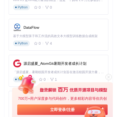
Kimi K3 是Kimi能力最强的模型：这是一个拥有 2.8 万亿参数的混合专家（MoE）模型，具备原生视觉理解能力，并支持 100 万 token 的上下文窗口。
这一架构实现了
零修改适配
——无需修改游戏代码，系统会将
0
0
Python
PS手柄识别为标准Xbox控制器，同时保留PS手柄特有的触摸
板、动态灯条等高级功能。与传统映射工具相比，这种底层模
拟技术将输入延迟降低了60%以上，达到专业游戏设备的响应
标准。
DataFlow
分级部署指南：从新手到专家的进阶路径
基于大模型算子和工作流的高效文本大模型训练数据合成框架
0
4
Python
基础部署：五分钟快速启动方案
适合首次接触手柄模拟工具的用户，无需任何技术背景即可完
成部署：
源启盛夏_AtomGit暑期开发者成长计划
从项目仓库下载最新版压缩包并解压到非系统盘
运行
DS4Windows.exe
，在欢迎向导中选择"安装ViGEmB
「源启盛夏」暑期校园开发者成长计划旨在激活校园开源力量，通过积分激励、认证扶持、资源倾斜等形式，引导高校组织和开发者完成「入驻 — 建项目 — 做贡献 — 获认证 — 得资源」的完整闭环。无论你是想带领社团入驻平台的组织者，还是希望用代码贡献证明自己的开发者，都能在这里找到属于你的成长路径。
us驱动"
0
1
Markdown
连接PS手柄（有线直接连接，无线需按住Share+PS键至
灯条闪烁）
在主界面确认控制器状态显示为"已连接"
700万+用户深度参与代码创作，更多精彩内容等你共创
py-xiaozhi
[!TIP] 解压路径避免包含中文或特殊字符，这能减少90%的
运行异常问题。建议使用纯英文路径如
D:\Tools\DS4Win
基于Python的Xiaozhi AI，适用于想要完整Xiaozhi体验而无需拥有专用硬件的用户。
立即登录/注册
dows
0
1
Python