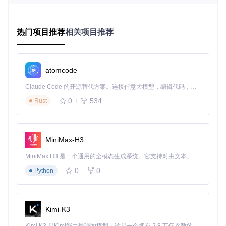
这种协议差异直接导致三个核心问题：基础按键无法识别、特
殊功能完全失效、操作延迟居高不下。传统的按键映射工具只
能解决表层问题，而DS4Windows通过
深度协议转换
技术，从
热门项目推荐
相关项目推荐
根本上解决了这些兼容性挑战。
揭秘DS4Windows的技术实现架构
atomcode
DS4Windows的核心创新在于构建了一个
三层协议转换引擎
，
Claude Code 的开源替代方案。连接任意大模型，编辑代码，运行命令，自动验证 — 全自动执行。用 Rust 构建，极致性能。 ｜ An open-source alternative to Claude Code. Connect any LLM, edit code, run commands, and verify changes — autonomously. Built in Rust for speed. Get Started
实现PS手柄信号到Xbox控制器信号的精准转译：
0
534
Rust
原始数据捕获层
：通过HID设备接口直接读取PS手柄的原
始输入数据，包括按键状态、摇杆位置、六轴传感器数据
和触摸板信息
信号转译层
：将PS手柄的输入数据映射为Xbox控制器的标
MiniMax-H3
准数据格式，同时进行死区处理、曲线调整等优化
虚拟设备模拟层
：通过ViGEmBus驱动创建虚拟Xbox控制
MiniMax H3 是一个通用的全模态生成系统。它支持对由文本、图像、视频和音频组成的多模态上下文进行统一理解，并能生成分辨率高达 2K、时长可达 15 秒的带原生立体声音频的视频。得益于面向任务泛化的系统设计，H3 在预训练阶段就已具备广泛的多模态上下文理解与生成能力，能够出色地执行复杂的多模态指令。
器设备，将转译后的数据注入系统输入流
0
0
Python
![PS4手柄与Xbox控制器布局对比图，展示两者物理按键差异]
(https://raw.gitcode.com/gh_mirrors/ds/DS4Windows/raw/f04
497142ff5660455f6181297ff706622c4b20e/DS4Windows/R
Kimi-K3
esources/DS4 Controller.png?utm_source=gitcode_repo_file
s)