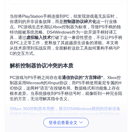
当你将PlayStation手柄连接到PC，却发现游戏毫无反应时，
你遇到的并非设备故障，而是
控制器协议碎片化
这一行业痛
点。PC游戏生态长期以Xbox控制器为标准，导致PS手柄的独
特功能被系统忽略。DS4Windows作为一款开源手柄转译工
具，通过
虚拟输入技术
打破了这一兼容性壁垒，不仅让PS手柄
在PC上正常工作，更释放了其超越原生设备的潜能。本文将
从技术原理到实战应用，全面解析这款工具如何重构手柄与P
C的交互方式。
解析控制器协议冲突的本质
PC游戏与PS手柄之间存在着
通信协议的"方言障碍"
。Xbox控
制器采用Microsoft的XInput协议，而PS手柄使用索尼专属的H
ID协议，这两种"语言"在按键布局、数据格式和功能集上存在
根本差异。当系统接收到PS手柄信号时，就像听到一种完全陌
生的方言，无法理解其指令含义。
![Xbox 360控制器布局图，展示DS4Windows模拟的目标设备
按键布局](https://raw.gitcode.com/gh_mirrors/ds/DS4Windo
ws/raw/f04497142ff5660455f6181297ff706622c4b20e/DS4
登录后查看全文
Windows/Resources/360 map.png?utm_source=gitcode_re
po_files)