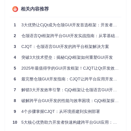
原生Qt
PyQt
Electr
特性
CjQt
相关内容推荐
5
on
(C++)
开发
Pytho
JavaS
仓颉
C++
语言
n
cript
1
3大优势让CjQt成为仓颉GUI开发首选框架：开发者入门指南
★★
★★
★★★
2
仓颉语言Qt框架跨平台GUI开发实战指南：从零基础到极速部署
性能
★★★★☆
☆☆
☆☆
★★
☆
☆
3
CJQT：仓颉语言GUI开发的跨平台框架解决方案
★★
★☆
包体
★★★
★★★★☆
☆☆
☆☆
4
突破3大技术壁垒：揭秘CjQt框架如何重塑GUI开发
积
★☆
☆
☆
5
2025年最值得学的GUI开发框架！CJQT让Qt开发效率提升300%的秘密武器
★★
★★
开发
★★☆
★★★★☆
★★
★★
效率
☆☆
6
最完整仓颉GUI开发指南：CJQT让跨平台应用开发效率提升300%
☆
☆
跨平
7
解锁3大开发效率引擎：CjQt框架让仓颉语言GUI开发提速50%
Windows/Linux(规
全平
全平
台支
全平台
划中macOS)
台
台
持
8
破解跨平台GUI开发的性能与效率困境：CjQt框架探索指南
学习
中等
平缓
陡峭
平缓
9
4个步骤掌握CJQT：从环境搭建到实例部署
曲线
10
社区
5大核心优势助力开发者快速构建跨平台GUI应用：CjQt框架实战指南
非常成
非常
成熟
成长中
成熟
熟
成熟