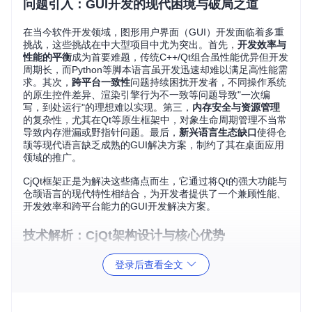
问题引入：GUI开发的现代困境与破局之道
在当今软件开发领域，图形用户界面（GUI）开发面临着多重
挑战，这些挑战在中大型项目中尤为突出。首先，
开发效率与
性能的平衡
成为首要难题，传统C++/Qt组合虽性能优异但开发
周期长，而Python等脚本语言虽开发迅速却难以满足高性能需
求。其次，
跨平台一致性
问题持续困扰开发者，不同操作系统
的原生控件差异、渲染引擎行为不一致等问题导致"一次编
写，到处运行"的理想难以实现。第三，
内存安全与资源管理
的复杂性，尤其在Qt等原生框架中，对象生命周期管理不当常
导致内存泄漏或野指针问题。最后，
新兴语言生态缺口
使得仓
颉等现代语言缺乏成熟的GUI解决方案，制约了其在桌面应用
领域的推广。
CjQt框架正是为解决这些痛点而生，它通过将Qt的强大功能与
仓颉语言的现代特性相结合，为开发者提供了一个兼顾性能、
开发效率和跨平台能力的GUI开发解决方案。
技术解析：CjQt架构设计与核心优势
技术选型指南：为什么选择CjQt
登录后查看全文
在评估GUI开发框架时，开发者通常需要考虑多个关键维度。
以下是CjQt与其他主流GUI方案的对比分析：