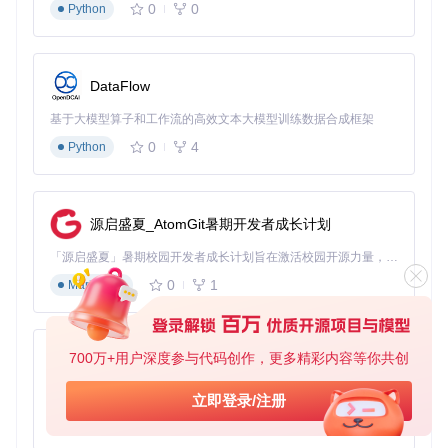
换。这一层扮演着"翻译官"的角色，将Qt的C++接口转换为仓
0
0
Python
颉语言可以理解和调用的形式。
应用层
：提供窗口组件库、布局管理系统和事件处理机制，是
开发者直接交互的层面。这一层就像建筑的主体结构，提供了
DataFlow
各种预制构件，使开发者能够快速搭建应用界面。
基于大模型算子和工作流的高效文本大模型训练数据合成框架
工具链
：包括cjpm构建系统、调试工具集成和示例代码库，为
开发过程提供全方位支持。这一层类似于建筑施工中的工具和
0
4
Python
设备，提高开发效率和质量。
底层原理剖析：CjQt实现机制
源启盛夏_AtomGit暑期开发者成长计划
CjQt的核心实现基于以下关键技术：
「源启盛夏」暑期校园开发者成长计划旨在激活校园开源力量，通过积分激励、认证扶持、资源倾斜等形式，引导高校组织和开发者完成「入驻 — 建项目 — 做贡献 — 获认证 — 得资源」的完整闭环。无论你是想带领社团入驻平台的组织者，还是希望用代码贡献证明自己的开发者，都能在这里找到属于你的成长路径。
双向绑定机制
：CjQt通过自定义的中间层实现了Qt C++对
象与仓颉语言对象的双向绑定，确保了内存管理的安全性
0
1
Markdown
和对象状态的一致性。
信号槽转换
：将Qt的信号槽机制转换为仓颉语言的函数回
调形式，同时保留了原有的事件驱动特性。
700万+用户深度参与代码创作，更多精彩内容等你共创
py-xiaozhi
内存自动管理
：通过引用计数和自动垃圾回收机制，解决
基于Python的Xiaozhi AI，适用于想要完整Xiaozhi体验而无需拥有专用硬件的用户。
立即登录/注册
了Qt对象生命周期管理的难题，大幅降低了内存泄漏风
0
1
Python
险。