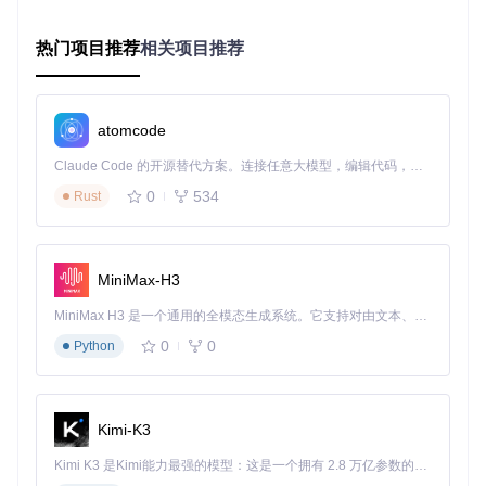
度
社区
★★
★★
热门项目推荐
相关项目推荐
★★★
活跃
★★★☆☆
★★
★★
★★
度
☆
★
★★
★★
学习
★★★
★★☆☆☆
★★
★★
atomcode
资源
★★
☆
☆
Claude Code 的开源替代方案。连接任意大模型，编辑代码，运行命令，自动验证 — 全自动执行。用 Rust 构建，极致性能。 ｜ An open-source alternative to Claude Code. Connect any LLM, edit code, run commands, and verify changes — autonomously. Built in Rust for speed. Get Started
CjQt在性能与开发效率之间取得了良好平衡，同时保持了较小
0
534
Rust
的包体积，特别适合对性能有要求且需要快速开发的跨平台应
用。
架构设计解析：CjQt的分层架构
MiniMax-H3
CjQt采用清晰的分层架构设计，确保了框架的稳定性、可扩展
MiniMax H3 是一个通用的全模态生成系统。它支持对由文本、图像、视频和音频组成的多模态上下文进行统一理解，并能生成分辨率高达 2K、时长可达 15 秒的带原生立体声音频的视频。得益于面向任务泛化的系统设计，H3 在预训练阶段就已具备广泛的多模态上下文理解与生成能力，能够出色地执行复杂的多模态指令。
性和易用性。
0
0
Python
核心层
：基于C++原生Qt 5.14.2构建，提供底层GUI渲染和窗
口管理能力。这一层就像建筑的地基，为整个框架提供坚实的
Kimi-K3
基础。
Kimi K3 是Kimi能力最强的模型：这是一个拥有 2.8 万亿参数的混合专家（MoE）模型，具备原生视觉理解能力，并支持 100 万 token 的上下文窗口。
绑定层
：负责C语言接口适配、内存管理封装和信号槽机制转