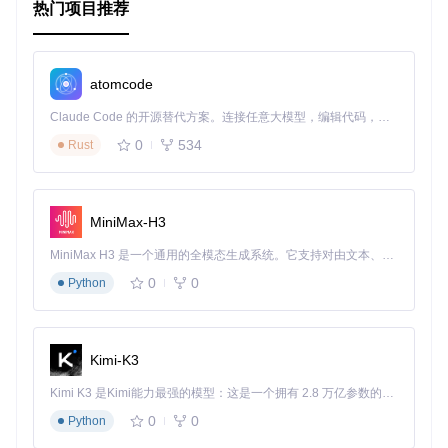
热门项目推荐
atomcode
Claude Code 的开源替代方案。连接任意大模型，编辑代码，运行命令，自动验证 — 全自动执行。用 Rust 构建，极致性能。 ｜ An open-source alternative to Claude Code. Connect any LLM, edit code, run commands, and verify changes — autonomously. Built in Rust for speed. Get Started
0
534
Rust
MiniMax-H3
MiniMax H3 是一个通用的全模态生成系统。它支持对由文本、图像、视频和音频组成的多模态上下文进行统一理解，并能生成分辨率高达 2K、时长可达 15 秒的带原生立体声音频的视频。得益于面向任务泛化的系统设计，H3 在预训练阶段就已具备广泛的多模态上下文理解与生成能力，能够出色地执行复杂的多模态指令。
0
0
Python
Kimi-K3
Kimi K3 是Kimi能力最强的模型：这是一个拥有 2.8 万亿参数的混合专家（MoE）模型，具备原生视觉理解能力，并支持 100 万 token 的上下文窗口。
0
0
Python