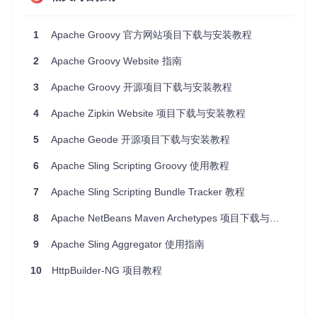
3. 项目的配置文件介绍
1
Apache Groovy 官方网站项目下载与安装教程
项目的配置文件是
config.toml
，它包含了网站的基本配置
2
Apache Groovy Website 指南
信息，如网站标题、描述、语言等。以下是一个示例配置：
3
Apache Groovy 开源项目下载与安装教程
baseURL
 = 
"https://groovy.apache.org/"
languageCode
 = 
"en-us"
4
Apache Zipkin Website 项目下载与安装教程
title
 = 
"Apache Groovy"
theme
 = 
"groovy"
5
Apache Geode 开源项目下载与安装教程
[params]
6
Apache Sling Scripting Groovy 使用教程
description
 = 
"Apache Groovy: A powerful, dynamic langu
author
 = 
"Apache Groovy Community"
7
Apache Sling Scripting Bundle Tracker 教程
配置文件介绍
8
baseURL
Apache NetBeans Maven Archetypes 项目下载与安装教程
: 网站的基本 URL。
languageCode
: 网站的语言代码。
9
Apache Sling Aggregator 使用指南
title
: 网站的标题。
theme
: 网站的主题。
10
HttpBuilder-NG 项目教程
params
: 包含其他参数，如描述和作者信息。
通过这些配置，可以定制网站的基本信息和外观。