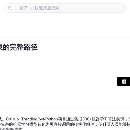
按下
快速开启搜索
/
践的完整路径
ub_Trending/pyt/Python项目通过集成500+机器学习算法实
将复杂的机器学习模型转化为可直接调用的模块化组件，使科研人员能够
降低实验成本。