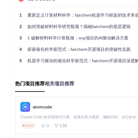
模型性能优化策略
1
重新定义计算材料科学：fairchem机器学习框架的技术革命与
材料预测模型的优化需要从算法选择、超参数调优和集成策略三个
2
如何突破材料科学研究瓶颈？揭秘fairchem的底层逻辑
上表现优异，
machine_learning/k_nearest_neighbours.py
实现
earning/k_means_clust.py
的肘部法则自动确定最优簇数，为材
3
1 破解材料科学计算瓶颈：ocp项目的AI驱动解决方案
集成学习策略能够显著提升模型稳定性和预测精度。梯度提升算
4
探索催化科学新范式：fairchem开源项目的突破性实践
修正预测误差；XGBoost则通过
machine_learning/xgboost_classi
基础模型结合，可使材料性能预测误差降低15-25%。
5
机器学习驱动的催化科学新范式：fairchem开源项目深度
材料性能预测完整工作流程
数据准备与预处理
热门项目推荐
相关项目推荐
数据采集与清洗
：整合材料实验数据，去除异常值和缺失样
特征工程
：使用
machine_learning/data_transformations.py
数据集划分
：按7:3比例分割训练集与测试集，确保分布一致
模型选择与训练
atomcode
基线模型建立
：以线性回归作为基准，评估数据线性可分性
模型复杂度提升
：对非线性数据采用多项式回归或决策树
集成策略应用
：通过梯度提升或XGBoost进一步优化预测性
0
535
Rust
结果分析与可视化
性能评估
：使用
machine_learning/scoring_functions.py
计算