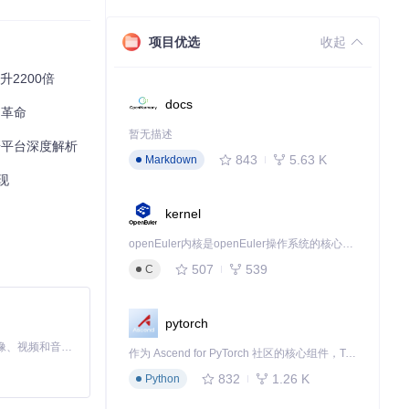
项目优选
收起
小样本材料数据集
升2200倍
类通过
machine_l
docs
习革命
串行集成，逐步
暂无描述
研平台深度解析
两种集成方法与
843
5.63 K
Markdown
现
kernel
openEuler内核是openEuler操作系统的核心，既是系统性能与稳定性的基石，也是连接处理器、设备与服务的桥梁。
507
539
C
pytorch
MiniMax H3 是一个通用的全模态生成系统。它支持对由文本、图像、视频和音频组成的多模态上下文进行统一理解，并能生成分辨率高达 2K、时长可达 15 秒的带原生立体声音频的视频。得益于面向任务泛化的系统设计，H3 在预训练阶段就已具备广泛的多模态上下文理解与生成能力，能够出色地执行复杂的多模态指令。
作为 Ascend for PyTorch 社区的核心组件，TorchNPU 是昇腾专为 PyTorch 打造的深度学习适配插件，使 PyTorch 框架能够直接调用昇腾 NPU，为开发者提供昇腾 AI 处理器的超强算力。
832
1.26 K
Python