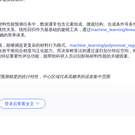
材料性能预测任务中，数据通常包含元素组成、微观结构、合成条件等多
线性关系。线性回归作为最基础的建模工具，通过
machine_learning/linea
确的简单体系。
项，能够捕捉更复杂的材料行为模式。
machine_learning/polynomial_reg
有效平衡拟合精度与泛化能力。而决策树算法则通过递归划分特征空间，
的特征重要性评估功能，能帮助科研人员识别影响材料性能的关键因素。
型预测精度的统计特性，中心区域代表高概率的误差集中范围
)作为降维技术的代表，通过
machine_learning/principle_component_ana
登录后查看全文
实际应用中，建议将PCA与线性判别分析(LDA)结合使用——LDA通
适合材料分类任务如相结构识别、缺陷检测等场景。
earning/data_transformations.py
提供的Z-score标准化和Min-Max
化曲线、疲劳测试结果），LSTM长短期记忆网络通过
machine_learning
了传统循环神经网络的梯度消失问题。