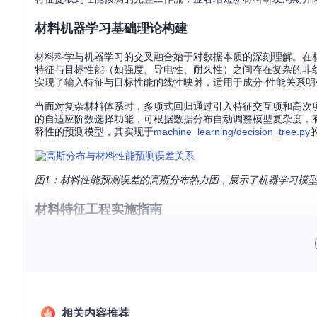
材料机器学习基础理论构建
材料科学与机器学习的交叉融合始于对数据本质的深刻理解。在
特征与目标性能（如强度、导电性、耐久性）之间存在复杂的非
实现了输入特征与目标性能的线性映射，适用于成分-性能关系明
当面对复杂材料体系时，多项式回归通过引入特征交互项和高次
的自适应阶数选择功能，可根据数据分布自动调整模型复杂度，
释性的预测模型，其实现于
machine_learning/decision_tree.py
图1：材料性能预测误差的高斯分布热力图，展示了机器学习模
材料特征工程实施指南
材料数据的特殊性要求针对性的特征工程策略。主成分分析(PCA
材料高维特征的有效压缩，在保留关键信息的同时降低计算复杂度。
ng/linear_discriminant_analysis.py
实现类别可分性最大化，特别
特征缩放与标准化是提升模型性能的关键预处理步骤。
machine_l
量纲差异对模型训练的影响。对于时间序列特性的材料数据（如老
diction.py
相关内容推荐
实现了时间依赖关系的精准建模，其门控机制有效解决