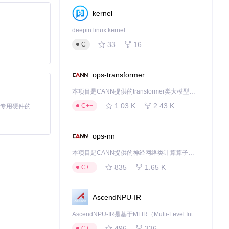
kernel
deepin linux kernel
33
16
C
射与优化
ops-transformer
成分设计，通过
本项目是CANN提供的transformer类大模型算子库，实现网络在NPU上加速计算。
达到92%。这些
1.03 K
2.43 K
C++
基于Python的Xiaozhi AI，适用于想要完整Xiaozhi体验而无需拥有专用硬件的用户。
更为构建端到端
来越重要的作
ops-nn
本项目是CANN提供的神经网络类计算算子库，实现网络在NPU上加速计算。
835
1.65 K
C++
下载源代码
AscendNPU-IR
AscendNPU-IR是基于MLIR（Multi-Level Intermediate Representation）构建的，面向昇腾亲和算子编译时使用的中间表示，提供昇腾完备表达能力，通过编译优化提升昇腾AI处理器计算效率，支持通过生态框架使能昇腾AI处理器与深度调优
496
336
C++