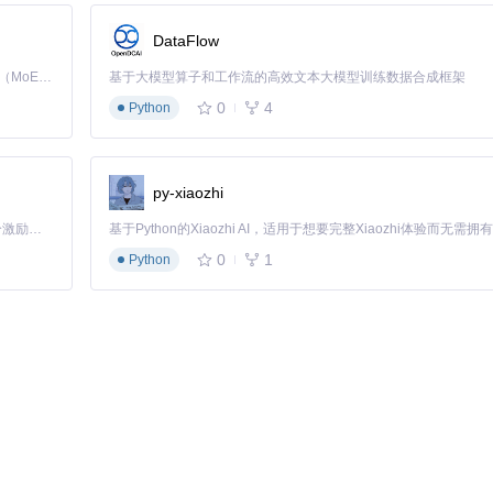
健性
DataFlow
Kimi K3 是Kimi能力最强的模型：这是一个拥有 2.8 万亿参数的混合专家（MoE）模型，具备原生视觉理解能力，并支持 100 万 token 的上下文窗口。
基于大模型算子和工作流的高效文本大模型训练数据合成框架
到预测结果的全链条处理过程，水面倒影象征数据预处理对原始信息的映
0
4
Python
。基于梯度提升算法的材料成分优化系统，已成功应用于新型高温合金的
py-xiaozhi
循环寿命预测中的应用，实现了电池健康状态(SOH)的提前预警，预测精度
的算法工具链，正在推动材料研发从经验驱动向数据驱动的范式转变。
「源启盛夏」暑期校园开发者成长计划旨在激活校园开源力量，通过积分激励、认证扶持、资源倾斜等形式，引导高校组织和开发者完成「入驻 — 建项目 — 做贡献 — 获认证 — 得资源」的完整闭环。无论你是想带领社团入驻平台的组织者，还是希望用代码贡献证明自己的开发者，都能在这里找到属于你的成长路径。
0
1
Python
目中实现的各类算法模块，不仅为材料性能预测提供了开箱即用的工具，
材料数据库，机器学习必将在新材料发现、性能优化和工艺创新中发挥越