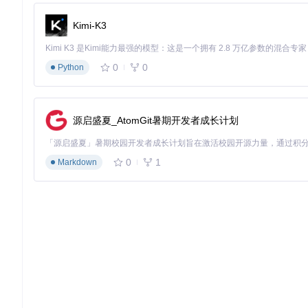
特征重要性分析
：通过决策树模型识别关键影响因素
误差分布可视化
：绘制预测误差的统计分布图，评估模型稳
Kimi-K3
图2：材料性能预测的完整工作流程示意图，展示了从原始数据
0
0
Python
智能材料设计创新应用
机器学习在材料科学中的创新应用正从性能预测向智能设计延伸
源启盛夏_AtomGit暑期开发者成长计划
逆向设计方法将传统试错次数减少60%以上。LSTM网络在电池
案例证明，GitHub_Trending/pyt/Python项目提供
0
1
Markdown
未来材料创新将更加依赖多尺度建模与机器学习的深度融合。项
的智能材料设计平台奠定了基础。通过持续优化算法性能与扩展
用。
Python
All Algorithms implemented in Python
项目地址：
https://gitcode.com/GitHub_Trending/pyt/Python