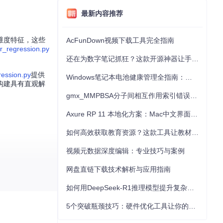
最新内容推荐
维度特征，这些
AcFunDown视频下载工具完全指南
r_regression.py
还在为数字笔记抓狂？这款开源神器让手写批注效率提升300%
ression.py
提供
Windows笔记本电池健康管理全指南：从根源解决电池损耗问题
构建具有直观解
gmx_MMPBSA分子间相互作用索引错误的深度诊断与解决
Axure RP 11 本地化方案：Mac中文界面优化与原型设计工具汉化全指南
如何高效获取教育资源？这款工具让教材下载效率提升80%
视频元数据深度编辑：专业技巧与案例
lysis.py
实现了
网盘直链下载技术解析与应用指南
过
machine_learni
如何用DeepSeek-R1推理模型提升复杂任务解决能力：完整指南
缩放功能，能够消除
5个突破瓶颈技巧：硬件优化工具让你的电脑性能提升30%
/lstm/lstm_pre