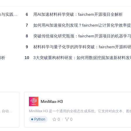
实践指南
6
用AI加速材料科学突破：fairchem开源项目全解析
维度协同进行。K近邻(KNN)算法作为一种简单有效的非参数方法，在
7
如何用AI加速催化剂发现？fairchem让计算化学效率提
的距离加权投票机制，可根据样本相似度动态调整预测权重。而K均值聚
料成分分组和相图构建提供数据驱动解决方案。
8
突破传统催化研究瓶颈：fairchem开源项目的机器学
法通过
machine_learning/gradient_boosting_classifier.py
实现弱学习器的
9
材料科学与量子化学的跨学科突破：fairchem开源科
fier.py
的正则化项控制模型复杂度，有效避免过拟合。实践表明，将这
解析
10
3大突破重构材料研发：如何用数据挖掘加速新材料发
本
进行标准化处理
性
MiniMax-H3
Claude Code 的开源替代方案。连接任意大模型，编辑代码，运行命令，自动验证 — 全自动执行。用 Rust 构建，极致性能。 ｜ An open-source alternative to Claude Code. Connect any LLM, edit code, run commands, and verify changes — autonomously. Built in Rust for speed. Get Started
能
0
0
Python
MAE、RMSE等指标