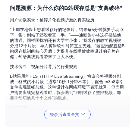
问题溯源：为什么你的B站缓存总是"支离破碎"
用户访谈实录：被碎片化视频折磨的真实经历
"上周在地铁上想看缓存好的纪录片，结果每5分钟就要手动点
下一集，到站了还没看完一半。"——通勤族小林这样描述他
的遭遇。同样困扰的还有大学生小张："我缓存的教学视频被
分成12个片段，导入剪辑软件时简直是灾难。"这些抱怨直指B
站缓存机制的核心矛盾：为提升在线播放效率设计的分片存
储，却给离线观看带来了巨大不便。
技术旁白：视频分片背后的行业规则
B站采用的HLS（HTTP Live Streaming）协议会将视频分割
成.ts格式的小片段（通常10秒-1分钟不等），配合.m3u8索引
文件实现流畅加载。这种设计在网络环境下表现优秀，但当用
户需要离线完整观看时，就会遇到"明明缓存了整部视频，却
要手动切换几十个文件"的尴尬。
决策指南
登录后查看全文
如果你符合以下情况，本文介绍的解决方案将对你特别有价
值：
经常在无网络环境下观看B站缓存视频