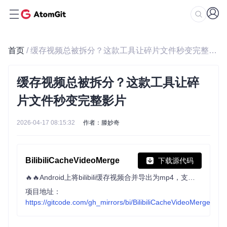
首页
/ 缓存视频总被拆分？这款工具让碎片文件秒变完整影片
缓存视频总被拆分？这款工具让碎
片文件秒变完整影片
2026-04-17 08:15:32
作者：滕妙奇
BilibiliCacheVideoMerge
下载源代码
🔥🔥Android上将bilibili缓存视频合并导出为mp4，支持安卓5.0 ~ 13，视频挂载弹幕播放(Android consolidates and exports the bilibilibili cache video to mp4, supports Android 5.0~13, and plays the video on the screen)
项目地址：
https://gitcode.com/gh_mirrors/bi/BilibiliCacheVideoMerge