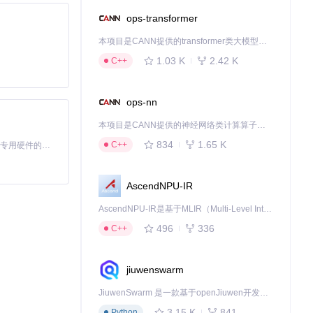
ops-transformer
本项目是CANN提供的transformer类大模型算子库，实现网络在NPU上加速计算。
1.03 K
2.42 K
C++
ops-nn
本项目是CANN提供的神经网络类计算算子库，实现网络在NPU上加速计算。
834
1.65 K
C++
基于Python的Xiaozhi AI，适用于想要完整Xiaozhi体验而无需拥有专用硬件的用户。
AscendNPU-IR
AscendNPU-IR是基于MLIR（Multi-Level Intermediate Representation）构建的，面向昇腾亲和算子编译时使用的中间表示，提供昇腾完备表达能力，通过编译优化提升昇腾AI处理器计算效率，支持通过生态框架使能昇腾AI处理器与深度调优
496
336
C++
jiuwenswarm
JiuwenSwarm 是一款基于openJiuwen开发的智能AI Agent，它能够将大语言模型的强大能力，通过你日常使用的各类通讯应用，直接延伸至你的指尖。
3.15 K
841
Python