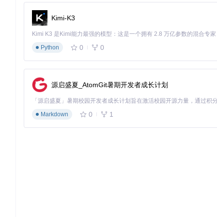
Kimi-K3
0
0
Python
源启盛夏_AtomGit暑期开发者成长计划
0
1
Markdown