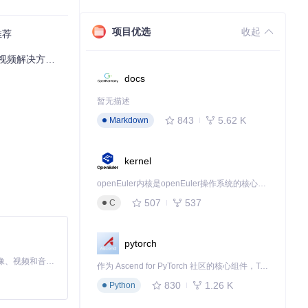
项目优选
收起
推荐
频解决方案专家
条事件的每月配额。
docs
暂无描述
843
5.62 K
Markdown
kernel
openEuler内核是openEuler操作系统的核心，既是系统性能与稳定性的基石，也是连接处理器、设备与服务的桥梁。
507
537
C
pytorch
MiniMax H3 是一个通用的全模态生成系统。它支持对由文本、图像、视频和音频组成的多模态上下文进行统一理解，并能生成分辨率高达 2K、时长可达 15 秒的带原生立体声音频的视频。得益于面向任务泛化的系统设计，H3 在预训练阶段就已具备广泛的多模态上下文理解与生成能力，能够出色地执行复杂的多模态指令。
作为 Ascend for PyTorch 社区的核心组件，TorchNPU 是昇腾专为 PyTorch 打造的深度学习适配插件，使 PyTorch 框架能够直接调用昇腾 NPU，为开发者提供昇腾 AI 处理器的超强算力。
830
1.26 K
Python