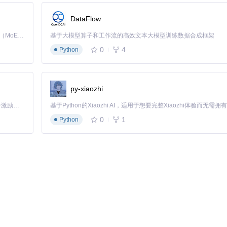
DataFlow
Kimi K3 是Kimi能力最强的模型：这是一个拥有 2.8 万亿参数的混合专家（MoE）模型，具备原生视觉理解能力，并支持 100 万 token 的上下文窗口。
基于大模型算子和工作流的高效文本大模型训练数据合成框架
0
4
Python
py-xiaozhi
「源启盛夏」暑期校园开发者成长计划旨在激活校园开源力量，通过积分激励、认证扶持、资源倾斜等形式，引导高校组织和开发者完成「入驻 — 建项目 — 做贡献 — 获认证 — 得资源」的完整闭环。无论你是想带领社团入驻平台的组织者，还是希望用代码贡献证明自己的开发者，都能在这里找到属于你的成长路径。
0
1
Python