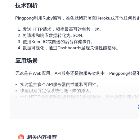
技术剖析
Pingpong利用Ruby编写，准备就绪部署至Heroku或其他任
发送HTTP请求，频率最高可达每秒一次。
将请求和响应数据转化为JSON。
使用Keen IO或自选的后台存储事件。
数据可视化，通过Dashboards呈现关键性能指标。
应用场景
无论是在Web应用、API服务还是微服务架构中，Pingpong
实时监控多个API服务器的性能和可用性。
快速识别并定位系统性能下降的原因。
针对HTTP请求和响应进行详细的日志记录，用于故障排查和
设置报警阈值，当系统达到预设条件时自动通知团队。
项目特点
即时监控
：每秒更新的实时数据分析，让您时刻掌握系统状
强大灵活性
：可定制的后端存储（如Keen IO）、自定义属
相关内容推荐