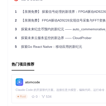
可视化仪表盘
：易于理解的图表界面，便于快速识别性能瓶
易安装与扩展
：一键部署至Heroku，或者在任意支持Ru
1
【亲测免费】 探索信号处理的新境界：FPGA驱动AD9226实现信号采集与
开始使用
2
【亲测免费】 FPGA驱动AD9226实现信号采集与FFT变换
立刻部署到Heroku，或者按照提供的指南在本地或其他服务器上部署
3
探索未来纪念币预约的新纪元 —— auto_commemorative_coin_booking
如果需要更多，Keen IO提供多样化的付费计划，如果您是Ping
4
探索未来云服务监控的新边界 —— CloudProber
拥抱Pingpong，让系统监控变得简单而高效。现在就加入，
5
探索Go React Native：移动应用的新纪元
热门项目推荐
atomcode
0
534
Rust