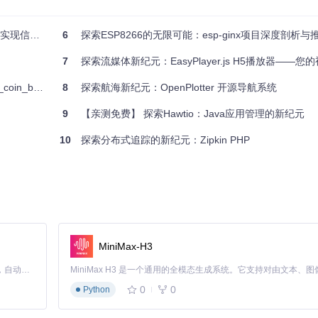
颈。
by的环境中运行。插件化设计允许您根据需求替换核心组件。
FFT变换
6
探索ESP8266的无限可能：esp-ginx项目深度剖析与
7
探索流媒体新纪元：EasyPlayer.js H5播放器——您的视
Pingpong。使用免费的Keen IO账户存储事件，享受高达50,000
 项目深度解析
8
探索航海新纪元：OpenPlotter 开源导航系统
pong用户，还可申请额外优惠。
9
【亲测免费】 探索Hawtio：Java应用管理的新纪元
为您的应用程序开启无微不至的保护！
10
探索分布式追踪的新纪元：Zipkin PHP
MiniMax-H3
Claude Code 的开源替代方案。连接任意大模型，编辑代码，运行命令，自动验证 — 全自动执行。用 Rust 构建，极致性能。 ｜ An open-source alternative to Claude Code. Connect any LLM, edit code, run commands, and verify changes — autonomously. Built in Rust for speed. Get Started
0
0
Python