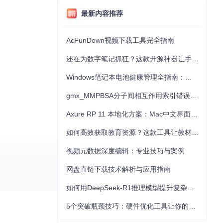
最新内容推荐
AcFunDown视频下载工具完全指南
还在为数字笔记抓狂？这款开源神器让手写批注效率提升300%
Windows笔记本电池健康管理全指南：从根源解决电池损耗问题
gmx_MMPBSA分子间相互作用索引错误的深度诊断与解决
Axure RP 11 本地化方案：Mac中文界面优化与原型设计工具汉化全指南
如何高效获取教育资源？这款工具让教材下载效率提升80%
视频元数据深度编辑：专业技巧与案例
网盘直链下载技术解析与应用指南
如何用DeepSeek-R1推理模型提升复杂任务解决能力：完整指南
5个突破瓶颈技巧：硬件优化工具让你的电脑性能提升30%