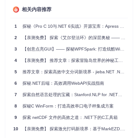
项目技术分析
相关内容推荐
HostingCLR
的核心在于其巧妙的实现了CLR的宿主环境，使
得C++程序能够动态加载并执行.NET编译后的程序集。它深入
到了.NET框架的底层机制，利用了CLR的托管宿主接口，绕过
1
探秘《Pro C 10与.NET 6实战》开源宝库：Apress Source Code全解析
了传统的独立进程执行方式，直接在当前C++进程内运行.NET
代码。这一技术挑战了语言间的界限，对内存管理和性能优化
2
【亲测免费】 探索《艾尔登法环》的深层奥秘 —— Elden-Ring-Debug-Tool 使用指南
有着深远的意义。通过宿主API的运用，项目实现了高效的资
源调控，确保了异构代码之间的流畅交互。
3
【创意点亮GUI】—— 探秘WPFSpark: 打造炫酷Windows应用的利器
应用场景
4
【亲测免费】 推荐文章：探索冒险岛世界的神秘工具——WzComparerR2
混合应用开发
: 对于那些需要高性能计算核心而界面又需丰
5
推荐文章：探索高效中文分词新境界 - jieba.NET .NET Core 版
富.NET GUI的应用，HostingCLR能轻松将两者结合。
6
探秘.NET后端：高效调用WebAPI实战指南
工具链扩展
: 允许C++工具或框架引入.NET库，快速实现新
功能或算法，无需重写现有代码。
7
探索自然语言处理的宝藏：Stanford.NLP for .NET新时代
跨语言服务封装
: 在C++服务端应用中嵌入.NET微服务逻
辑，简化多语言环境下的服务调用。
8
探秘C WinForm：打造高效串口电子秤集成方案
教育与研究
: 作为教学案例，展示如何在不同语言间建立桥
接，促进理解现代软件架构的多样性。
9
探索 netCDF 文件的高效之道：.NET下的C工具箱
项目特点
10
【亲测免费】 探索激光打码新境界：基于MarkEZD.dll的高效解决方案