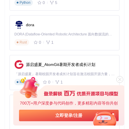
0
5
Python
dora
DORA (Dataflow-Oriented Robotic Architecture 面向数据流的机器人架构) 是为 AI 与具身智能机器人打造的高性能开发框架，以数据流范式重构开发逻辑，原生支持分布式部署与端边云协同 —— 无需复杂适配，即可实现一体端到端具身大小脑、VLA等模型部署，无缝衔接感知、推理、控制全链路，让 AI 能力与机器人动作深度融合。 依托 Rust 内核与零拷贝通信技术，它将具身大小脑、VLA等模型推理、多模态数据融合延迟压缩至微秒级，同时兼容 ROS2 生态与国产 AI 芯片，彻底降低具身智能机器人的开发门槛，让分布式部署下的 AI 赋能创新更高效、更灵活。
0
1
Rust
源启盛夏_AtomGit暑期开发者成长计划
「源启盛夏」暑期校园开发者成长计划旨在激活校园开源力量，通过积分激励、认证扶持、资源倾斜等形式，引导高校组织和开发者完成「入驻 — 建项目 — 做贡献 — 获认证 — 得资源」的完整闭环。无论你是想带领社团入驻平台的组织者，还是希望用代码贡献证明自己的开发者，都能在这里找到属于你的成长路径。
0
1
Markdown
700万+用户深度参与代码创作，更多精彩内容等你共创
py-xiaozhi
基于Python的Xiaozhi AI，适用于想要完整Xiaozhi体验而无需拥有专用硬件的用户。
立即登录/注册
0
1
Python