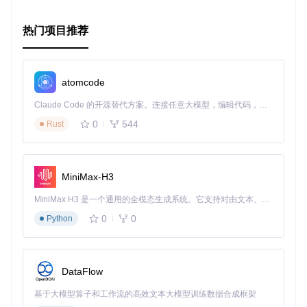
无缝集成
: 让C++与.NET世界紧密相连，无需复杂的编译
链接过程，即可享受.NET Framework或.NET Core的便
热门项目推荐
利。
性能优化
: 直接在进程内执行，减少不必要的上下文切换，
提升了整体应用效率。
灵活性高
: 开发者可以根据需求灵活加载和卸载.NET组
atomcode
件，增强了应用的动态性。
教育资源丰富
: 伴随详细文档和示例，即便是初学者也能快
Claude Code 的开源替代方案。连接任意大模型，编辑代码，运行命令，自动验证 — 全自动执行。用 Rust 构建，极致性能。 ｜ An open-source alternative to Claude Code. Connect any LLM, edit code, run commands, and verify changes — autonomously. Built in Rust for speed. Get Started
速上手，探索跨语言开发的魅力。
0
544
Rust
HostingCLR
不仅是技术的桥梁，更是开启无限可能的钥匙。
对于寻求创新解决方案的开发者而言，这是一个不容错过的宝
藏项目。让我们一起跨越语言的局限，探索技术更广阔的天
地，携手创造更加精彩的软件世界。立即加入
HostingCLR
的
MiniMax-H3
探索之旅，启程未来！
MiniMax H3 是一个通用的全模态生成系统。它支持对由文本、图像、视频和音频组成的多模态上下文进行统一理解，并能生成分辨率高达 2K、时长可达 15 秒的带原生立体声音频的视频。得益于面向任务泛化的系统设计，H3 在预训练阶段就已具备广泛的多模态上下文理解与生成能力，能够出色地执行复杂的多模态指令。
0
0
Python
DataFlow
基于大模型算子和工作流的高效文本大模型训练数据合成框架