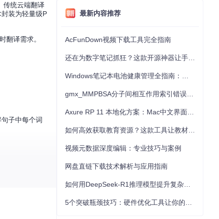
。传统云端翻译
最新内容推荐
术封装为轻量级P
实时翻译需求。
AcFunDown视频下载工具完全指南
还在为数字笔记抓狂？这款开源神器让手写批注效率提升300%
Windows笔记本电池健康管理全指南：从根源解决电池损耗问题
gmx_MMPBSA分子间相互作用索引错误的深度诊断与解决
Axure RP 11 本地化方案：Mac中文界面优化与原型设计工具汉化全指南
理解句子中每个词
如何高效获取教育资源？这款工具让教材下载效率提升80%
视频元数据深度编辑：专业技巧与案例
析跨语言文档的语
网盘直链下载技术解析与应用指南
如何用DeepSeek-R1推理模型提升复杂任务解决能力：完整指南
持服务部署。这种
5个突破瓶颈技巧：硬件优化工具让你的电脑性能提升30%