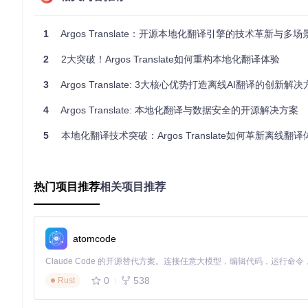
4. 渐进式翻译网络：突破语言对限制
通过创新的"中介语言"机制，系统能在未直接训练的语言对之间
1
Argos Translate：开源本地化翻译引擎的技术革新与多
法语的间接翻译，如同通过第三国语言进行转译，大大扩展了可
2
2大突破！Argos Translate如何重构本地化翻译体验
实践指南：三大场景的落地实施路径
3
Argos Translate: 3大核心优势打造离线AI翻译的创新解
企业文档翻译系统
4
Argos Translate: 本地化翻译与数据安全的开源解决方案
适用规模
：100人以下团队
实施难度
：★★☆☆☆
5
本地化翻译技术突破：Argos Translate如何革新离线翻译
典型案例
：某跨国制造企业通过Argos Translate构建内
署在企业内网服务器，所有翻译在本地完成，确保产品信息安全
实施步骤：
热门项目推荐
相关项目推荐
部署Argos Translate核心服务
安装所需语言模型包
开发文档上传与批量翻译接口
atomcode
集成质量审核工作流
多语言客服聊天机器人
0
538
Rust
适用规模
：中小型电商平台
实施难度
：★★★☆☆
典型案例
：某跨境电商平台集成Argos Translate到客