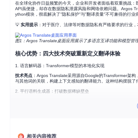
在全球化协作日益频繁的今天，企业和开发者面临着双重挑战：
API虽便捷，却存在数据隐私泄露风险和网络依赖问题。Argos 
ython模块，彻底解决了"隐私保护"与"翻译质量"不可兼得的行业
💡
实用提示
：对于医疗、法律等对数据隐私有严格要求的行业，本地部
图1：Argos Translate桌面应用展示了多语言互译功能和模
核心优势：四大技术突破重新定义翻译体验
1. 语言解码器：Transformer模型的本地化实现
技术亮点
：Argos Translate采用源自Google的Tran
与其他词的关联，构建上下文感知的翻译能力。这种结构摆脱了传
2. 平行语料生成器：打破数据稀缺壁垒
面对专业领域双语数据不足的难题，Argos Translate提
义关联，自动生成高质量训练数据，使小语种翻译模型的训练成本
3. 模块化架构：从库到应用的全场景覆盖
项目采用"核心引擎+扩展插件"的设计模式，既可以作为Python
灵活性使Argos Translate能适应从嵌入式设备到企业服务器的
相关内容推荐