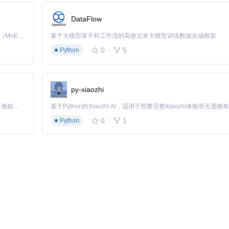
DataFlow
文件翻译功能
Kimi K3 是Kimi能力最强的模型：这是一个拥有 2.8 万亿参数的混合专家（MoE）模型，具备原生视觉理解能力，并支持 100 万 token 的上下文窗口。
基于大模型算子和工作流的高效文本大模型训练数据合成框架
0
5
Python
译App，集成到旅行应用中。用户下载语言包后可在无网络环境下使用，支持12
py-xiaozhi
「源启盛夏」暑期校园开发者成长计划旨在激活校园开源力量，通过积分激励、认证扶持、资源倾斜等形式，引导高校组织和开发者完成「入驻 — 建项目 — 做贡献 — 获认证 — 得资源」的完整闭环。无论你是想带领社团入驻平台的组织者，还是希望用代码贡献证明自己的开发者，都能在这里找到属于你的成长路径。
0
1
Python
包含基因序列等敏感数据，无法使用云端翻译服务。通过部署Argos Tra
te构建了自动化翻译工作流：