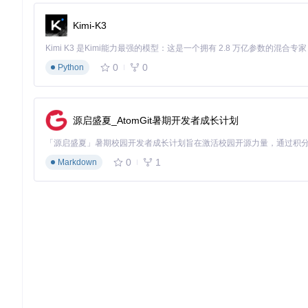
度提升70%，客户满意度提高35%。
Kimi-K3
图2：基于Argos Translate构建的Web翻译界面，支持文本与
0
0
Python
离线移动翻译应用
适用规模
：个人开发者或小型团队
实施难度
：★★★★☆
典型案例
：独立开发者基于Argos Translate构建离线翻
源启盛夏_AtomGit暑期开发者成长计划
在应用商店获得超过10万次下载。
用户真实案例：从需求到落地的成功实践
0
1
Markdown
案例一：科研机构的多语言论文摘要翻译
某生物医学研究所需要将中文研究成果翻译成英文摘要发表。由于论文
服务器，研究人员实现了：
98%的专业术语准确翻译
完全本地处理，符合数据安全规范
自定义医学词汇表，持续优化翻译质量
案例二：开源社区的国际化协作平台
一个拥有全球5000+贡献者的开源项目，使用Argos Transla