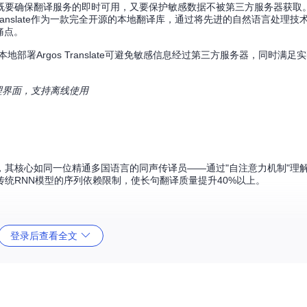
既要确保翻译服务的即时可用，又要保护敏感数据不被第三方服务器获取
Translate作为一款完全开源的本地翻译库，通过将先进的自然语言处理技
痛点。
署Argos Translate可避免敏感信息经过第三方服务器，同时满足
型管理界面，支持离线使用
sformer架构，其核心如同一位精通多国语言的同声传译员——通过"自注意力机制"
统RNN模型的序列依赖限制，使长句翻译质量提升40%以上。
供自动化工具从单语数据中挖掘平行语料。该技术如同"语言考古学家"，通过分
登录后查看全文
降低60%。
库集成到现有系统，也能通过CLI工具直接使用，还提供Web API接口支
各种运行环境。