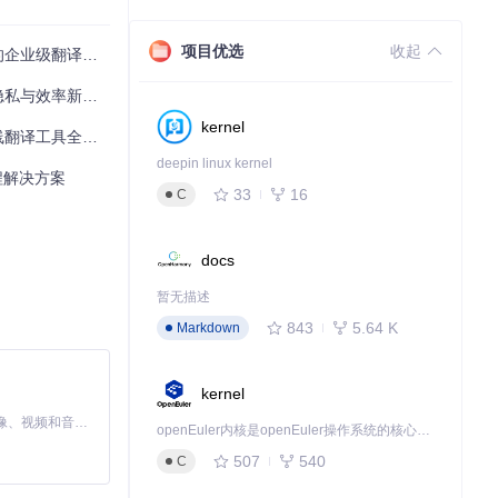
项目优选
可自动完成英语到
收起
业级翻译解决方案
隐私与效率新标准
kernel
线翻译工具全解析
deepin linux kernel
流程解决方案
33
16
C
2万美元。系统部
docs
暂无描述
843
5.64 K
Markdown
kernel
MiniMax H3 是一个通用的全模态生成系统。它支持对由文本、图像、视频和音频组成的多模态上下文进行统一理解，并能生成分辨率高达 2K、时长可达 15 秒的带原生立体声音频的视频。得益于面向任务泛化的系统设计，H3 在预训练阶段就已具备广泛的多模态上下文理解与生成能力，能够出色地执行复杂的多模态指令。
openEuler内核是openEuler操作系统的核心，既是系统性能与稳定性的基石，也是连接处理器、设备与服务的桥梁。
507
540
C
客户语言，响应速