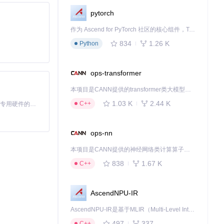
pytorch
作为 Ascend for PyTorch 社区的核心组件，TorchNPU 是昇腾专为 PyTorch 打造的深度学习适配插件，使 PyTorch 框架能够直接调用昇腾 NPU，为开发者提供昇腾 AI 处理器的超强算力。
834
1.26 K
Python
ops-transformer
种主要语言互译，
本项目是CANN提供的transformer类大模型算子库，实现网络在NPU上加速计算。
1.03 K
2.44 K
C++
基于Python的Xiaozhi AI，适用于想要完整Xiaozhi体验而无需拥有专用硬件的用户。
ops-nn
nslate本地
本项目是CANN提供的神经网络类计算算子库，实现网络在NPU上加速计算。
838
1.67 K
C++
AscendNPU-IR
AscendNPU-IR是基于MLIR（Multi-Level Intermediate Representation）构建的，面向昇腾亲和算子编译时使用的中间表示，提供昇腾完备表达能力，通过编译优化提升昇腾AI处理器计算效率，支持通过生态框架使能昇腾AI处理器与深度调优
497
337
C++