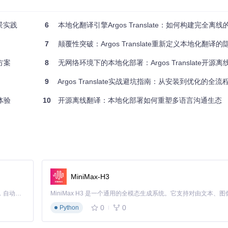
实现翻译。例如，已安装英语-西班牙语和西班牙语-法语模型的情况下，
场景实践
6
本地化翻译引擎Argos Translate：如何构建完全离线的企
用语言组合。
7
颠覆性突破：Argos Translate重新定义本地化翻译的
决方案
8
无网络环境下的本地化部署：Argos Translate开源离
9
Argos Translate实战避坑指南：从安装到优化的全
体验
10
开源离线翻译：本地化部署如何重塑多语言沟通生态
部文档翻译系统，将技术手册从英语自动翻译成6种语言，每月节省翻译成本约1.
。
MiniMax-H3
Claude Code 的开源替代方案。连接任意大模型，编辑代码，运行命令，自动验证 — 全自动执行。用 Rust 构建，极致性能。 ｜ An open-source alternative to Claude Code. Connect any LLM, edit code, run commands, and verify changes — autonomously. Built in Rust for speed. Get Started
0
0
Python
服系统，实现24种语言的实时消息翻译。客服人员使用母语回复，系统自动翻译成