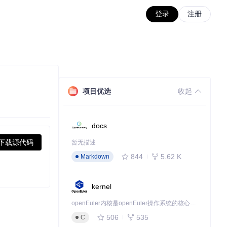
登录
注册
项目优选
收起
docs
下载源代码
暂无描述
844
5.62 K
Markdown
kernel
openEuler内核是openEuler操作系统的核心，既是系统性能与稳定性的基石，也是连接处理器、设备与服务的桥梁。
506
535
C