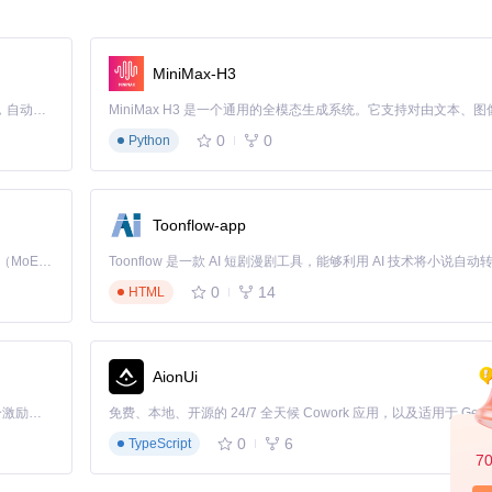
的扩展系统：
MiniMax-H3
Claude Code 的开源替代方案。连接任意大模型，编辑代码，运行命令，自动验证 — 全自动执行。用 Rust 构建，极致性能。 ｜ An open-source alternative to Claude Code. Connect any LLM, edit code, run commands, and verify changes — autonomously. Built in Rust for speed. Get Started
0
0
Python
护。查看源码目录结构可发现，
src/services/
目录下的各子模块对应不
Toonflow-app
Kimi K3 是Kimi能力最强的模型：这是一个拥有 2.8 万亿参数的混合专家（MoE）模型，具备原生视觉理解能力，并支持 100 万 token 的上下文窗口。
0
14
HTML
AionUi
编译器如何将
src/
目录下的各模块组合成完整程序。构建完成后，可在
bu
「源启盛夏」暑期校园开发者成长计划旨在激活校园开源力量，通过积分激励、认证扶持、资源倾斜等形式，引导高校组织和开发者完成「入驻 — 建项目 — 做贡献 — 获认证 — 得资源」的完整闭环。无论你是想带领社团入驻平台的组织者，还是希望用代码贡献证明自己的开发者，都能在这里找到属于你的成长路径。
0
6
TypeScript
优先更新核心防护模块。编译前建议查看
CMakeLists.txt
了解依赖项变
7