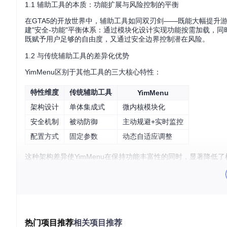
1.1 辅助工具的本质：功能扩展与风险控制的平衡
在GTA5的开放世界中，辅助工具如同双刃剑——既能大幅提升游
建"安全-功能"平衡体系：通过模块化设计实现功能按需加载，
既赋予用户足够的自由度，又通过安全边界控制潜在风险。
1.2 与传统辅助工具的差异化优势
YimMenu区别于其他工具的三大核心特性：
特性维度
传统辅助工具
YimMenu
架构设计
单体集成式
微内核模块化
安全机制
被动防御
主动规避+实时监控
配置方式
固定参数
动态自适应调整
这种架构差异使YimMenu在保持功能丰富性的同时，显著降
能，减少攻击面暴露。
实践要点
：始终根据当前游戏环境动态调整功能组合，在公开战
二、基础架构：模块化设计的技术解析
热门项目推荐
相关项目推荐
2.1 核心架构：插件化功能体系