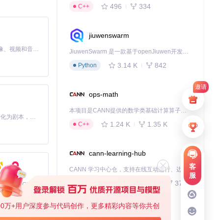
496
334
C++
jiuwenswarm
MiniMax H3 是一个通用的全模态生成系统。它支持对由文本、图像、视频和音频组成的多模态上下文进行统一理解，并能生成分辨率高达 2K、时长可达 15 秒的带原生立体声音频的视频。得益于面向任务泛化的系统设计，H3 在预训练阶段就已具备广泛的多模态上下文理解与生成能力，能够出色地执行复杂的多模态指令。
JiuwenSwarm 是一款基于openJiuwen开发的智能AI Agent，它能够将大语言模型的强大能力，通过你日常使用的各类通讯应用，直接延伸至你的指尖。
3.14 K
842
Python
同功能域，每个
邀请
ops-math
本项目是CANN提供的数学类基础计算算子库，实现网络在NPU上加速计算。
Toonflow 是一款 AI 短剧漫剧工具，能够利用 AI 技术将小说自动转化为剧本，并结合 AI 生成的图片和视频，实现高效的短剧创作。借助 Toonflow，可以轻松完成从文字到影像的全流程，让短剧制作变得更加智能与便捷。
1.24 K
1.35 K
C++
cann-learning-hub
客
CANN 学习中心仓，支持在线互动运行、边学边练，提供教程、示例与优化方案，一站式助力昇腾开发者快速上手。
服
ild/Release
734
372
Jupyter Notebook
免费、本地、开源的 24/7 全天候 Cowork 应用，以及适用于 Gemini CLI、Claude Code、Codex、OpenCode、Qwen Code、Goose CLI、Auggie 等的 OpenClaw | 🌟 喜欢就点star吧
化。
00万+用户深度参与代码创作，更多精彩内容等你共创
kernel