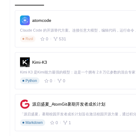
YimMenu采用"核心框架+功能插件"的架构设计，类似于浏览器
核心层
：负责内存管理、进程通信和基础安全防护
atomcode
服务层
：提供玩家状态、载具控制等基础服务
功能层
：以插件形式实现具体功能，如武器强化、环境修改等
0
531
Rust
这种设计带来三大优势：功能按需加载、风险隔离、便于更新维
模块均可独立启用或禁用。
2.2 编译构建：从源码到可执行文件的转化
Kimi-K3
获取并构建YimMenu的核心步骤：
0
0
git 
Python
clone
cd
mkdir
 build && 
cd
 build

源启盛夏_AtomGit暑期开发者成长计划
这一过程如同装配一台定制电脑：CMake作为"装配手册"，指导
目录找到最终产物。
0
1
Markdown
实践要点
：定期执行
git pull
同步最新源码，安全补丁通常会