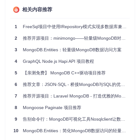
ES6+的开发流程，提供流式处理、迭代器等高级功能。此
外，其对JSON Schema的支持，允许高度定制化的验证逻
相关内容推荐
辑，进一步增强了数据处理的灵活性和可靠性。
应用场景
1
FreeSql项目中使用IRepository模式实现多数据库兼容性设计
数据分析
: 对于那些需要快速分析内存中数据的场景，如实
2
推荐开源项目：minimongo——轻量级MongoDB对象管理库
时日志分析。
3
MongoDB.Entities：轻量级MongoDB数据访问方案
前端应用
: 服务端渲染时的后端数据预处理，减少前后端交
互次数。
4
GraphQL Node.js Hapi API 项目教程
微服务架构
: 数据处理层快速实现复杂的查询需求。
测试和模拟
: 模拟数据库行为，便于单元测试或原型开发中
5
【亲测免费】 MongoDB C++驱动项目推荐
数据的筛选与处理。
6
推荐文章：JSON-SQL - 桥接MongoDB与SQL的优雅之选
项目特点
7
推荐开源项目：Laravel MongoDB - 打造优雅的MongoDB集成
灵活性
: 支持多种运算符和自定义类型比较，适应多样化的
8
数据处理逻辑。
Mongoose Paginate 项目推荐
高性能
: 设计上的精巧减少了不必要的数据复制，提高了处
9
告别命令行：MongoDB可视化工具Nosqlclient让数据库管理效率提升300%
理速度。
模块化导入
: 根据实际需求引入运算符，适配不同规模的应
10
MongoDB.Entities：简化MongoDB数据访问的轻量级.NET库
用。
完全兼容
: 与MongoDB查询语法的高度一致，降低了学习