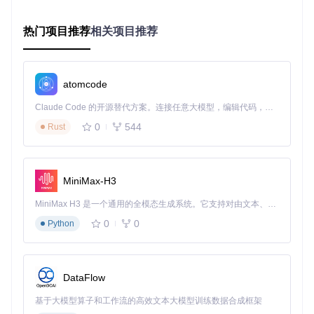
成本。
可集成性
: 无论是在服务器端的Node.js应用还是利用现代
热门项目推荐
相关项目推荐
前端构建工具，都易于集成。
代码清晰
: 强大的文档与清晰的API设计，使得开发者能迅
速上手。
atomcode
结论
Claude Code 的开源替代方案。连接任意大模型，编辑代码，运行命令，自动验证 — 全自动执行。用 Rust 构建，极致性能。 ｜ An open-source alternative to Claude Code. Connect any LLM, edit code, run commands, and verify changes — autonomously. Built in Rust for speed. Get Started
Mingo是那些寻求在内存中执行MongoDB风格查询的开发者的
0
544
Rust
理想选择，尤其适用于追求轻量级解决方案和高性能数据处理
的场景。其卓越的技术特性结合广泛的应用范围，无疑为数据
处理带来了新的便捷之道。立即尝试Mingo，解锁你的数据处
理潜能，使之成为你下一个项目中的得力助手吧！
MiniMax-H3
MiniMax H3 是一个通用的全模态生成系统。它支持对由文本、图像、视频和音频组成的多模态上下文进行统一理解，并能生成分辨率高达 2K、时长可达 15 秒的带原生立体声音频的视频。得益于面向任务泛化的系统设计，H3 在预训练阶段就已具备广泛的多模态上下文理解与生成能力，能够出色地执行复杂的多模态指令。
通过简单的安装和直观的用法，Mingo让数据操控变得简单而
0
0
高效。不论你是想进行复杂的数据筛选，还是希望在不依赖数
Python
据库的环境下模拟MongoDB的聚合操作，Mingo都是你不容错
过的强大工具。现在就行动起来，加入到Mingo的使用者行
列，开启你的高效数据之旅！
DataFlow
基于大模型算子和工作流的高效文本大模型训练数据合成框架
mingo
下载源代码