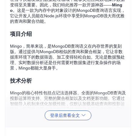
变得至关重要。因此，我们特此推荐一款开源神器——
Ming
o
。这是一款为内存中的对象设计的MongoDB查询语言实现，
它让开发人员能在Node.js环境中享受到MongoDB强大而优雅
的查询和聚合功能。
项目介绍
Mingo，简单来说，是MongoDB查询语义在内存世界的复刻
版。通过提供与MongoDB相似的查询和聚合框架，它让非数
据库环境下的数据筛选、加工变得轻松自如。无论是数据预处
理、实时数据分析还是任何需要对数据集进行复杂操作的场
景，Mingo都能大显身手。
技术分析
Mingo的核心特性包括点记法选择器、全面的MongoDB查询及
投影运算符支持、完整的聚合框架以及文档更新功能。它通过
智能导入机制来优化加载性能，仅默认加载基础查询和投影运
算符，而完整的系统级功能可通过单独导入获取或按需注册特
定运算符以支持树形摇动（tree shaking），这对于关注客户
登录后查看全文
端应用体积的开发者尤为友好。
Mingo不仅支持传统的查询测试和数据过滤，还完美融入现代