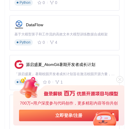
0
0
Python
# 查看数据集信息
print
(
f"数据集包含 
{
len
(dataset)}
 个图"
print
(
f"图中包含 
{data.num_nodes}
 个节点"
DataFlow
print
(
f"图中包含 
{data.num_edges}
 条边"
print
(
f"节点特征维度: 
{dataset.num_features}
"
基于大模型算子和工作流的高效文本大模型训练数据合成框架
print
(
f"类别数量: 
{dataset.num_classes}
"
0
4
Python
对于大规模图数据，PyG提供了高效的采样机制。
NeighborL
oader
可以帮助我们在训练过程中对邻居节点进行采样，从而
降低计算复杂度：
源启盛夏_AtomGit暑期开发者成长计划
from
 torch_geometric.loader 
import
 NeighborLoader

「源启盛夏」暑期校园开发者成长计划旨在激活校园开源力量，通过积分激励、认证扶持、资源倾斜等形式，引导高校组织和开发者完成「入驻 — 建项目 — 做贡献 — 获认证 — 得资源」的完整闭环。无论你是想带领社团入驻平台的组织者，还是希望用代码贡献证明自己的开发者，都能在这里找到属于你的成长路径。
0
1
Markdown
# 创建邻居采样加载器
loader = NeighborLoader(

    data,

    num_neighbors=[
10
, 
5
],  
# 每层采样的邻居数量
700万+用户深度参与代码创作，更多精彩内容等你共创
py-xiaozhi
    batch_size=
32
,           
# 批次大小
    input_nodes=data.train_mask,  
# 训练节点
基于Python的Xiaozhi AI，适用于想要完整Xiaozhi体验而无需拥有专用硬件的用户。
)

立即登录/注册
0
1
Python
# 迭代加载数据