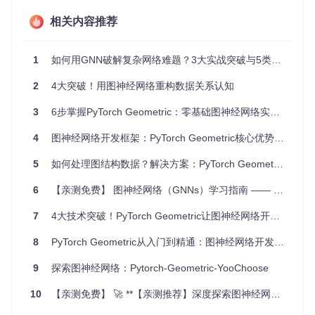
git 
clone
相关内容推荐
cd
 pytorch_geometric

1
如何用GNN破解复杂网络难题？3大实战突破与5类落地场景解析
安装完成后，你可以运行examples/cora.py文件来验证安装是
否成功。这个示例实现了基于GCN的节点分类任务，是图神经
2
4大突破！用图神经网络重构数据关系认知
网络入门的经典案例。
3
6步掌握PyTorch Geometric：零基础图神经网络实战指南
1.2 核心概念：5分钟理解图数据结构
4
图神经网络开发框架：PyTorch Geometric核心优势与实践指南
图数据结构就像社交网络中的人脉关系，每个节点代表一个
人，每条边代表两人之间的关系。在PyG中，图数据通过
Data
5
如何处理图结构数据？解决方案：PyTorch Geometric的图神经网络开发实战指南
对象来表示，它包含了节点特征、边索引等关键信息：
6
【亲测免费】 图神经网络（GNNs）学习指南 —— 探索复杂数据的未来之钥
from
 torch_geometric.data 
import
import
 torch

7
4大技术突破！PyTorch Geometric让图神经网络开发效率提升80%
# 节点特征：形状为[num_nodes, num_features]的张量
8
PyTorch Geometric从入门到精通：图神经网络开发实战指南
x = torch.tensor([[
1
], [
2
], [
3
]], dtype=torch.
float
# 边索引：形状为[2, num_edges]的COO格式张量，表示节点之间的连接
9
探索图神经网络：Pytorch-Geometric-YooChoose
edge_index = torch.tensor([[
0
, 
1
, 
1
, 
2
], [
1
, 
0
, 
2
, 
1
# 创建图数据对象
10
【亲测免费】 🚀 **【亲测推荐】深度探索图神经网络的神奇世界 ——《实战Python图神经网络》**