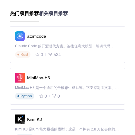
热门项目推荐
相关项目推荐
上图展示了图神经网络中的节点特征与边编码过程。图中左侧
部分展示了注意力机制的计算流程，包括线性变换、缩放、So
ftMax等操作；右侧则展示了图的结构，包括节点和边的连接
关系。这种可视化帮助我们更好地理解图数据在神经网络中的
atomcode
处理方式。
Claude Code 的开源替代方案。连接任意大模型，编辑代码，运行命令，自动验证 — 全自动执行。用 Rust 构建，极致性能。 ｜ An open-source alternative to Claude Code. Connect any LLM, edit code, run commands, and verify changes — autonomously. Built in Rust for speed. Get Started
二、实战开发篇：如何构建和训练图神经网络模
0
534
Rust
型？
2.1 数据集加载：快速掌握图数据的读取与预处理
MiniMax-H3
PyG内置了100多种图数据集，涵盖了从学术论文引用网络到
分子结构等多个领域。以Cora学术论文数据集为例，我们可以
MiniMax H3 是一个通用的全模态生成系统。它支持对由文本、图像、视频和音频组成的多模态上下文进行统一理解，并能生成分辨率高达 2K、时长可达 15 秒的带原生立体声音频的视频。得益于面向任务泛化的系统设计，H3 在预训练阶段就已具备广泛的多模态上下文理解与生成能力，能够出色地执行复杂的多模态指令。
轻松加载并查看图数据：
0
0
Python
from
 torch_geometric.datasets 
import
 Planetoid

# 加载Cora数据集
Kimi-K3
dataset = Planetoid(root=
'data/Cora'
, name=
'Cora'
# 获取图数据对象
Kimi K3 是Kimi能力最强的模型：这是一个拥有 2.8 万亿参数的混合专家（MoE）模型，具备原生视觉理解能力，并支持 100 万 token 的上下文窗口。
data = dataset[
0
]
