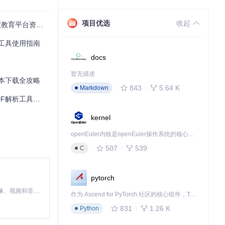
息进行智能筛
项目优选
收起
效率提升300%
工具使用指南
用其他下载工具。
docs
暂无描述
本下载全攻略
843
5.64 K
Markdown
工具使用指南
kernel
openEuler内核是openEuler操作系统的核心，既是系统性能与稳定性的基石，也是连接处理器、设备与服务的桥梁。
507
539
C
pytorch
MiniMax H3 是一个通用的全模态生成系统。它支持对由文本、图像、视频和音频组成的多模态上下文进行统一理解，并能生成分辨率高达 2K、时长可达 15 秒的带原生立体声音频的视频。得益于面向任务泛化的系统设计，H3 在预训练阶段就已具备广泛的多模态上下文理解与生成能力，能够出色地执行复杂的多模态指令。
作为 Ascend for PyTorch 社区的核心组件，TorchNPU 是昇腾专为 PyTorch 打造的深度学习适配插件，使 PyTorch 框架能够直接调用昇腾 NPU，为开发者提供昇腾 AI 处理器的超强算力。
831
1.26 K
Python