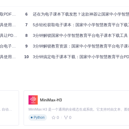
面，主要分为网址输入区、分类筛选区和功能按钮区。
网址粘贴到文本框中，或者通过下拉菜单选择教材类型、学科、版本等信
DF教材
6
还在为电子课本下载发愁？这款神器让国家中小学智慧教育平台资源获取
使用指南
7
5步轻松获取电子课本：国家中小学智慧教育平台下载
始下载PDF文件到本地，"解析并复制"则可获取PDF下载链接，方便使
获取更简单
8
3分钟解锁国家中小学智慧教育平台电子课本下载工具
载完成即可，下载过程中可以实时查看进度状态。
电子课本
9
3分钟解锁教育资源：国家中小学智慧教育平台电子课
使用指南
10
3分钟搞定电子课本下载：国家中小学智慧教育平台PDF解析
学资料。
辅导。
MiniMax-H3
Claude Code 的开源替代方案。连接任意大模型，编辑代码，运行命令，自动验证 — 全自动执行。用 Rust 构建，极致性能。 ｜ An open-source alternative to Claude Code. Connect any LLM, edit code, run commands, and verify changes — autonomously. Built in Rust for speed. Get Started
0
0
Python