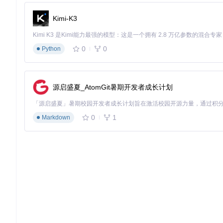
合理规划存储空间，管理下载的文件
Kimi-K3
常见问题解决
下载失败怎么办？
0
0
Python
如果遇到下载问题，建议按以下步骤排查：
检查网络连接是否正常
源启盛夏_AtomGit暑期开发者成长计划
确认教材链接是否有效
重新尝试下载操作
支持哪些教材类型？
0
1
Markdown
工具支持国家中小学智慧教育平台上的各类教材，包括但不限于
如何获取工具
要开始使用这款电子课本下载工具，只需克隆项目仓库：
这款国家中小学智慧教育平台电子课本下载工具，真正实现了从
取所需的教学资源，让数字学习变得更加便捷高效！