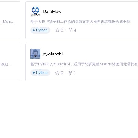
DataFlow
Kimi K3 是Kimi能力最强的模型：这是一个拥有 2.8 万亿参数的混合专家（MoE）模型，具备原生视觉理解能力，并支持 100 万 token 的上下文窗口。
基于大模型算子和工作流的高效文本大模型训练数据合成框架
0
4
Python
py-xiaozhi
「源启盛夏」暑期校园开发者成长计划旨在激活校园开源力量，通过积分激励、认证扶持、资源倾斜等形式，引导高校组织和开发者完成「入驻 — 建项目 — 做贡献 — 获认证 — 得资源」的完整闭环。无论你是想带领社团入驻平台的组织者，还是希望用代码贡献证明自己的开发者，都能在这里找到属于你的成长路径。
0
1
Python
语文、数学、英语、物理、化学等主要学科。
复杂的网页操作到简单一键下载的转变。无论你是教育工作者还是学生家