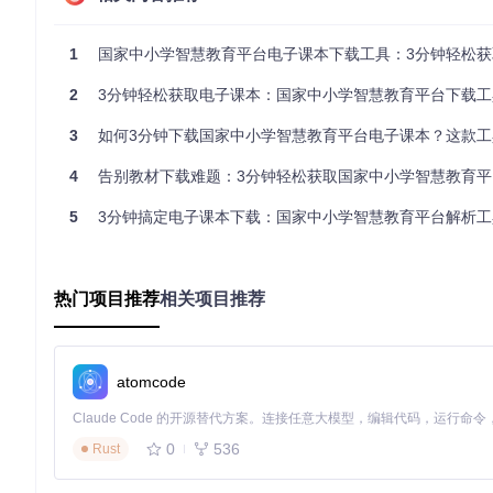
启动工具
：打开下载工具，你会看到一个简洁直观的操作界
输入教材信息
：你有两种方式使用这个工具：直接将复制的
1
国家中小学智慧教育平台电子课本下载工具：3分钟轻松获取P
选。
2
3分钟轻松获取电子课本：国家中小学智慧教育平台下载工具
选择下载方式
：工具提供两种下载方式，"直接下载"可立即开
3
如何3分钟下载国家中小学智慧教育平台电子课本？这款工具让PDF
等待完成
：工具会自动处理所有技术细节，你只需要等待下
4
告别教材下载难题：3分钟轻松获取国家中小学智慧教育平台
适用场景与最佳实践
5
3分钟搞定电子课本下载：国家中小学智慧教育平台解析工具
适用人群
教师备课
：快速获取教学所需的电子教材，方便制作课件和教
热门项目推荐
相关项目推荐
学生自学
：轻松下载需要的课本，随时随地进行学习和复习。
家长辅导
：方便地获取孩子的学习资料，更好地进行家庭教育
atomcode
使用建议
为了获得最佳的使用体验，建议：
0
536
Rust
一次性收集所有需要的教材链接进行批量下载
定期检查工具更新，确保功能正常