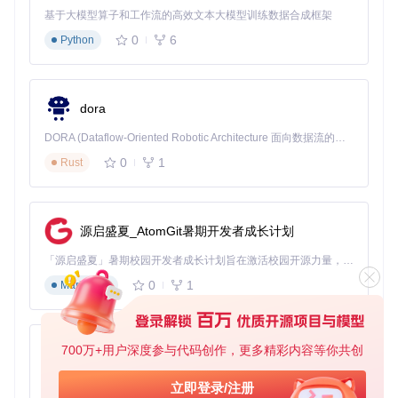
back 到云端控制。
基于大模型算子和工作流的高效文本大模型训练数据合成框架
实现逻辑
：
0
6
Python
启动时检测网关状态，可用则初始化本地连接
设备接入时检查协议版本，支持MIoT-Spec-V2则优先本地
控制
dora
定期监控本地连接质量，异常时自动切换至云端
DORA (Dataflow-Oriented Robotic Architecture 面向数据流的机器人架构) 是为 AI 与具身智能机器人打造的高性能开发框架，以数据流范式重构开发逻辑，原生支持分布式部署与端边云协同 —— 无需复杂适配，即可实现一体端到端具身大小脑、VLA等模型部署，无缝衔接感知、推理、控制全链路，让 AI 能力与机器人动作深度融合。 依托 Rust 内核与零拷贝通信技术，它将具身大小脑、VLA等模型推理、多模态数据融合延迟压缩至微秒级，同时兼容 ROS2 生态与国产 AI 芯片，彻底降低具身智能机器人的开发门槛，让分布式部署下的 AI 赋能创新更高效、更灵活。
配置示例
：
0
1
Rust
# configuration.yaml 混合控制配置
xiaomi_home:
cloud:
源启盛夏_AtomGit暑期开发者成长计划
username:
"your_mi_account@example.com"
password:
"your_mi_password"
「源启盛夏」暑期校园开发者成长计划旨在激活校园开源力量，通过积分激励、认证扶持、资源倾斜等形式，引导高校组织和开发者完成「入驻 — 建项目 — 做贡献 — 获认证 — 得资源」的完整闭环。无论你是想带领社团入驻平台的组织者，还是希望用代码贡献证明自己的开发者，都能在这里找到属于你的成长路径。
local:
0
1
Markdown
gateway_ip:
"192.168.1.100"
gateway_token:
"your_gateway_token"
priority:
"local_first"
# 控制优先级，可选local_first/clou
700万+用户深度参与代码创作，更多精彩内容等你共创
py-xiaozhi
[!TIP] 查看设备连接类型的方法：在Home Assistant开发者
工具中检查实体属性的
connection_type
字段，
local
表
基于Python的Xiaozhi AI，适用于想要完整Xiaozhi体验而无需拥有专用硬件的用户。
立即登录/注册
示本地连接，
cloud
表示云端连接。