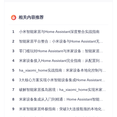
QTT协议实时推送。这种架构的优势在于部署简单，无需额外
硬件，但受网络状况影响较大，延迟通常在300-500ms。
相关内容推荐
适用场景
：
1
小米智能家居与Home Assistant深度整合实战指南
无小米多模网关的用户
需要跨网络远程控制设备
2
智能家居平台整合：小米设备与Home Assistant无缝对接指南
设备数量较少且对延迟不敏感
3
零门槛玩转Home Assistant与米家设备：智能家居整合实用指南
配置示例
：
4
米家设备接入Home Assistant完全指南：从配置到精通
# configuration.yaml 云端控制基础配置
xiaomi_home:
5
ha_xiaomi_home实战指南：米家设备本地化控制与多环境部署全攻略
cloud:
username:
"your_mi_account@example.com"
6
3大核心方案实现小米智能设备集成Home Assistant全攻略
password:
"your_mi_password"
region:
"cn"
# 服务器区域，可选cn、de、us等
7
破解智能家居孤岛困境：ha_xiaomi_home实现米家设备无缝集成Home Assistant
本地控制架构：低延迟高稳定性的进阶方案
8
米家设备集成从入门到精通：Home Assistant智能家居控制终极指南
本地控制架构通过局域网内的小米多模网关直连设备，支持Wi
Fi/以太网设备的实时状态同步和命令下发。其核心是网关内置
9
米家智能家居终极指南：突破3大连接瓶颈的本地化解决方案
的MQTT Broker，实现设备与Home Assistant的直接通信，延