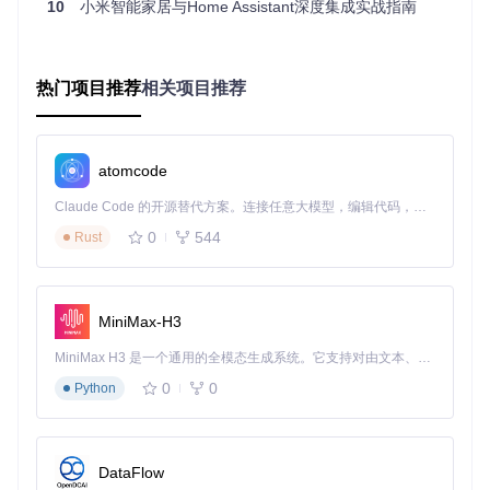
迟可稳定在50-150ms。
10
小米智能家居与Home Assistant深度集成实战指南
启用条件
：
热门项目推荐
相关项目推荐
小米多模网关固件≥v3.3.0_0023
设备支持MIoT-Spec-V2协议（小米设备通信的标准化协
议）
atomcode
Home Assistant与网关处于同一局域网
Claude Code 的开源替代方案。连接任意大模型，编辑代码，运行命令，自动验证 — 全自动执行。用 Rust 构建，极致性能。 ｜ An open-source alternative to Claude Code. Connect any LLM, edit code, run commands, and verify changes — autonomously. Built in Rust for speed. Get Started
配置示例
：
0
544
Rust
# configuration.yaml 本地控制基础配置
xiaomi_home:
local:
MiniMax-H3
gateway_ip:
"192.168.1.100"
# 网关IP地址
gateway_token:
"your_gateway_token"
# 网关通信令牌
MiniMax H3 是一个通用的全模态生成系统。它支持对由文本、图像、视频和音频组成的多模态上下文进行统一理解，并能生成分辨率高达 2K、时长可达 15 秒的带原生立体声音频的视频。得益于面向任务泛化的系统设计，H3 在预训练阶段就已具备广泛的多模态上下文理解与生成能力，能够出色地执行复杂的多模态指令。
discovery:
true
# 自动发现局域网内设备
0
0
Python
混合控制架构：灵活切换的智能方案
混合控制架构结合了云端和本地控制的优势，可根据设备类型
和网络状况自动切换控制方式。WiFi设备优先使用本地控制，
DataFlow
Zigbee/BLE设备通过网关转发，当本地连接不可用时自动 fall