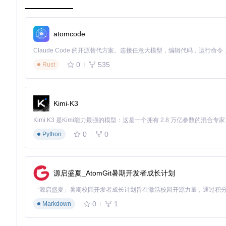
Xiaomusic操作界面指南
🛠️ 实施路径：3步完成系统搭建
atomcode
准备阶段：环境与工具就绪
硬件要求
：
0
535
Rust
运行Docker的设备（NAS/树莓派/PC均可）
小爱音箱系列设备（任意型号）
至少1GB空闲存储空间
Kimi-K3
网络准备
： 确保设备处于同一局域网，开放58090端口用于We
部署阶段：容器化快速启动
0
0
Python
采用[Docker容器技术]实现一键部署，隔离环境依赖，保持系统
源启盛夏_AtomGit暑期开发者成长计划
docker run -p 58090:8090 \

  -e XIAOMUSIC_PUBLIC_PORT=58090 \

  -v /xiaomusic_music:/app/music \

  -v /xiaomusic_conf:/app/conf \

0
1
Markdown