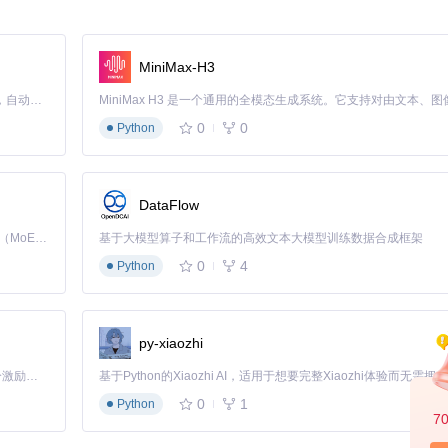
MiniMax-H3
Claude Code 的开源替代方案。连接任意大模型，编辑代码，运行命令，自动验证 — 全自动执行。用 Rust 构建，极致性能。 ｜ An open-source alternative to Claude Code. Connect any LLM, edit code, run commands, and verify changes — autonomously. Built in Rust for speed. Get Started
0
0
Python
DataFlow
b访问。
Kimi K3 是Kimi能力最强的模型：这是一个拥有 2.8 万亿参数的混合专家（MoE）模型，具备原生视觉理解能力，并支持 100 万 token 的上下文窗口。
基于大模型算子和工作流的高效文本大模型训练数据合成框架
0
4
Python
清洁：
py-xiaozhi
「源启盛夏」暑期校园开发者成长计划旨在激活校园开源力量，通过积分激励、认证扶持、资源倾斜等形式，引导高校组织和开发者完成「入驻 — 建项目 — 做贡献 — 获认证 — 得资源」的完整闭环。无论你是想带领社团入驻平台的组织者，还是希望用代码贡献证明自己的开发者，都能在这里找到属于你的成长路径。
0
1
Python
7