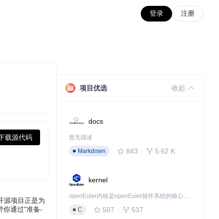
登录
注册
项目优选
收起
docs
下载源代码
暂无描述
843
5.62 K
Markdown
kernel
openEuler内核是openEuler操作系统的核心，既是系统性能与稳定性的基石，也是连接处理器、设备与服务的桥梁。
c开源项目正是为
你通过"准备-
507
537
C