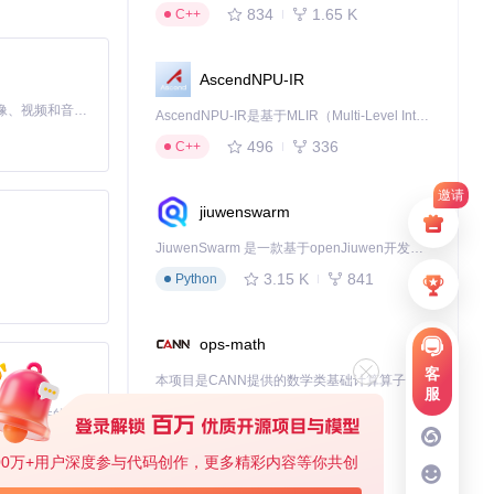
834
1.65 K
C++
AscendNPU-IR
MiniMax H3 是一个通用的全模态生成系统。它支持对由文本、图像、视频和音频组成的多模态上下文进行统一理解，并能生成分辨率高达 2K、时长可达 15 秒的带原生立体声音频的视频。得益于面向任务泛化的系统设计，H3 在预训练阶段就已具备广泛的多模态上下文理解与生成能力，能够出色地执行复杂的多模态指令。
AscendNPU-IR是基于MLIR（Multi-Level Intermediate Representation）构建的，面向昇腾亲和算子编译时使用的中间表示，提供昇腾完备表达能力，通过编译优化提升昇腾AI处理器计算效率，支持通过生态框架使能昇腾AI处理器与深度调优
496
336
C++
邀请
jiuwenswarm
JiuwenSwarm 是一款基于openJiuwen开发的智能AI Agent，它能够将大语言模型的强大能力，通过你日常使用的各类通讯应用，直接延伸至你的指尖。
3.15 K
841
Python
ops-math
客
本项目是CANN提供的数学类基础计算算子库，实现网络在NPU上加速计算。
服
1.24 K
1.36 K
C++
基于Python的Xiaozhi AI，适用于想要完整Xiaozhi体验而无需拥有专用硬件的用户。
00万+用户深度参与代码创作，更多精彩内容等你共创
deveco-code