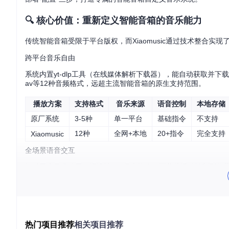
🔍 核心价值：重新定义智能音箱的音乐能力
传统智能音箱受限于平台版权，而Xiaomusic通过技术整合实现
跨平台音乐自由
系统内置yt-dlp工具（在线媒体解析下载器），能自动获取并下载
av等12种音频格式，远超主流智能音箱的原生支持范围。
播放方案
支持格式
音乐来源
语音控制
本地存储
原厂系统
3-5种
单一平台
基础指令
不支持
12种
全网+本地
20+指令
完全支持
Xiaomusic
全场景语音交互
针对用户日常使用习惯设计20+语音指令，覆盖从播放控制到收
"播放我收藏的歌" - 调用个人收藏列表
"下载周杰伦晴天" - 自动解析并保存歌曲
"音量调至50%" - 精细化音量控制
"明天8点播放轻音乐" - 定时播放任务
热门项目推荐
相关项目推荐