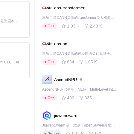
ops-transformer
本项目是CANN提供的transformer类大模型算子库，实现网络在NPU上加速计算。
Toonflow 是一款 AI 短剧漫剧工具，能够利用 AI 技术将小说自动转化为剧本，并结合 AI 生成的图片和视频，实现高效的短剧创作。借助 Toonflow，可以轻松完成从文字到影像的全流程，让短剧制作变得更加智能与便捷。
1.03 K
2.43 K
C++
ops-nn
本项目是CANN提供的神经网络类计算算子库，实现网络在NPU上加速计算。
834
1.65 K
C++
免费、本地、开源的 24/7 全天候 Cowork 应用，以及适用于 Gemini CLI、Claude Code、Codex、OpenCode、Qwen Code、Goose CLI、Auggie 等的 OpenClaw | 🌟 喜欢就点star吧
AscendNPU-IR
AscendNPU-IR是基于MLIR（Multi-Level Intermediate Representation）构建的，面向昇腾亲和算子编译时使用的中间表示，提供昇腾完备表达能力，通过编译优化提升昇腾AI处理器计算效率，支持通过生态框架使能昇腾AI处理器与深度调优
496
335
C++
jiuwenswarm
JiuwenSwarm 是一款基于openJiuwen开发的智能AI Agent，它能够将大语言模型的强大能力，通过你日常使用的各类通讯应用，直接延伸至你的指尖。
3.14 K
842
Python