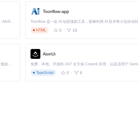
Toonflow-app
Kimi K3 是Kimi能力最强的模型：这是一个拥有 2.8 万亿参数的混合专家（MoE）模型，具备原生视觉理解能力，并支持 100 万 token 的上下文窗口。
0
16
HTML
AionUi
「源启盛夏」暑期校园开发者成长计划旨在激活校园开源力量，通过积分激励、认证扶持、资源倾斜等形式，引导高校组织和开发者完成「入驻 — 建项目 — 做贡献 — 获认证 — 得资源」的完整闭环。无论你是想带领社团入驻平台的组织者，还是希望用代码贡献证明自己的开发者，都能在这里找到属于你的成长路径。
0
6
TypeScript