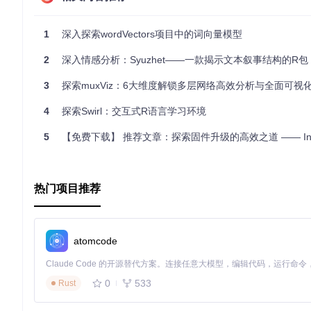
要深入了解
mirt
，你可以访问其
GitHub Wiki页面
，那里有许多经
如果你是IRT分析的爱好者或者正面临着复杂数据的挑战，不妨
1
深入探索wordVectors项目中的词向量模型
员，这个包都将成为你的得力助手。赶快加入
mirt
的社区，开启
2
深入情感分析：Syuzhet——一款揭示文本叙事结构的R包
许可证：本包遵循
GPL v3
协议。
3
探索muxViz：6大维度解锁多层网络高效分析与全面可视
有任何问题或建议，欢迎在
mirt-package
Google小组创建新话题
4
探索Swirl：交互式R语言学习环境
5
【免费下载】 推荐文章：探索固件升级的高效之道 —— Intel(R) Flash Programming T
热门项目推荐
atomcode
0
533
Rust