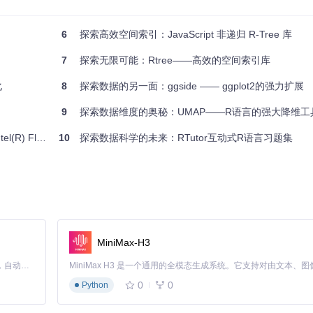
过评估的帮助文件和使用示例。
试试
mirt
，让我们共同深入到数据背后的真实世界。无论你是新手还是经验
6
探索高效空间索引：JavaScript 非递归 R-Tree 库
你的探索之旅吧！
7
探索无限可能：Rtree——高效的空间索引库
化
8
探索数据的另一面：ggside —— ggplot2的强力扩展
。
9
探索数据维度的奥秘：UMAP——R语言的强大降维工
ool 全版本集合
10
探索数据科学的未来：RTutor互动式R语言习题集
MiniMax-H3
Claude Code 的开源替代方案。连接任意大模型，编辑代码，运行命令，自动验证 — 全自动执行。用 Rust 构建，极致性能。 ｜ An open-source alternative to Claude Code. Connect any LLM, edit code, run commands, and verify changes — autonomously. Built in Rust for speed. Get Started
0
0
Python