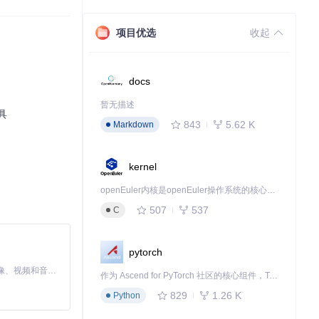
丰富的研究人
项目优选
收起
docs
暂无描述
具
843
5.62 K
Markdown
kernel
openEuler内核是openEuler操作系统的核心，既是系统性能与稳定性的基石，也是连接处理器、设备与服务的桥梁。
507
537
C
pytorch
MiniMax H3 是一个通用的全模态生成系统。它支持对由文本、图像、视频和音频组成的多模态上下文进行统一理解，并能生成分辨率高达 2K、时长可达 15 秒的带原生立体声音频的视频。得益于面向任务泛化的系统设计，H3 在预训练阶段就已具备广泛的多模态上下文理解与生成能力，能够出色地执行复杂的多模态指令。
作为 Ascend for PyTorch 社区的核心组件，TorchNPU 是昇腾专为 PyTorch 打造的深度学习适配插件，使 PyTorch 框架能够直接调用昇腾 NPU，为开发者提供昇腾 AI 处理器的超强算力。
829
1.26 K
Python