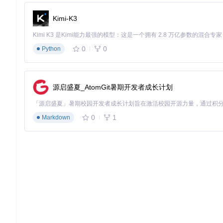
Kimi-K3
0
0
Python
源启盛夏_AtomGit暑期开发者成长计划
0
1
Markdown