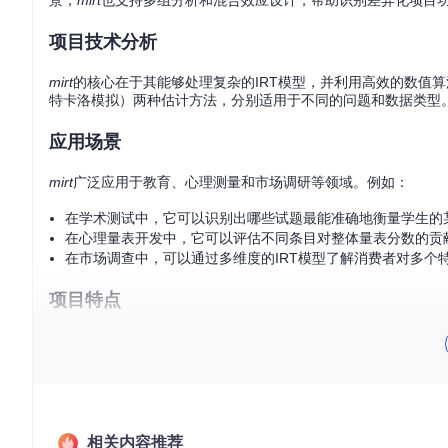
景，
mirt
也支持多组分析和混合效应设计，帮助识别差异化项目
项目技术分析
mirt
的核心在于其能够处理复杂的IRT模型，并利用高效的数值
特卡洛模拟）两种估计方法，分别适用于不同的问题和数据类型
应用场景
mirt
广泛应用于教育、心理测量和市场调研等领域。例如：
在学术测试中，它可以识别出哪些试题最能准确地衡量学生的
在心理量表开发中，它可以评估不同条目对整体量表分数的贡
在市场调查中，可以通过多维度的IRT模型了解消费者对多个
项目特点
灵活性
：支持一维和多维模型，可以适应不同的测量理论假设
高效估计
：提供EM和MHRM两种快速、稳定的参数估计方法
高级功能
：如双因素分析、两层模型、多组分析和混合效应设
易于使用
：详细文档、实例教程和用户社区，为初学者和专家
持续更新
：开发者积极维护，保证了新功能和改进的不断引入
相关内容推荐