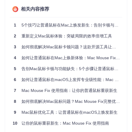
相关内容推荐
这款工具的安装过程出乎意料地简单。通过以下命令克隆项目
仓库后，按照引导完成基础配置仅需三个步骤：
1
5个技巧让普通鼠标在Mac上焕发新生：告别卡顿与功能缺失
git 
clone
2
重新定义Mac鼠标体验：突破局限的效率倍增工具
首先启动应用，你会看到简洁的配置界面，主要分为"通
3
如何彻底解决Mac鼠标卡顿问题？这款开源工具让效率提升35%的秘密
用"、"按键"和"滚动"三个标签页。对于新手用户，建议先点
击"滚动"标签，勾选"平滑滚动"选项——这个简单的开关就能
4
如何让普通鼠标在Mac上焕新体验：Mac Mouse Fix的按键自定义与滚动优化方案
让网页浏览体验提升一个档次。
5
告别Mac鼠标卡顿与功能缺失：5个步骤让普通鼠标焕发新生
接着切换到"按键"标签，这是发挥鼠标潜力的核心区域。将鼠
标指针移到中央的"+"区域，点击你想配置的按键（如侧键），
6
如何让普通鼠标在macOS上发挥专业级性能：Mac Mouse Fix深度优化指南
然后从下拉菜单中选择想要的功能，比如将Button 4设置为"启
动台"，Button 5设置为"任务控制"。
7
Mac Mouse Fix 使用指南：让你的普通鼠标重获新生
三、深度定制：释放鼠标全部潜能
8
如何彻底解决Mac鼠标问题？Mac Mouse Fix完整优化指南 🖱️
9
Mac鼠标优化工具：让普通鼠标在macOS上焕发新生
当你点击某个按键时，会出现"Button X is now captured"的提
10
让你的鼠标重获新生：Mac Mouse Fix 使用指南
示，这意味着该按键已被Mac Mouse Fix接管。不要担心，这
正是实现高级功能的基础。通过项目中
Helper/Core/Buttons/