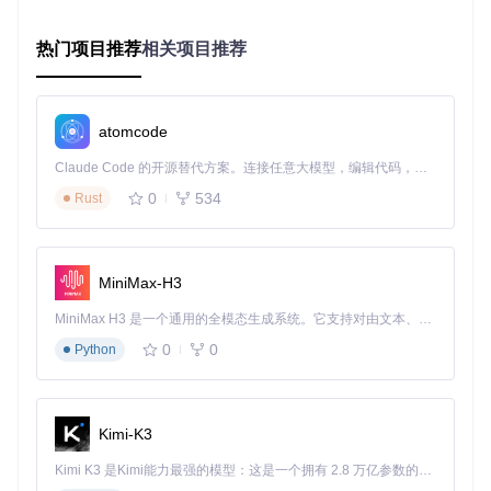
目录下的实现代码可以看出，工具采用了事件拦截与重映射技
术，让普通鼠标也能拥有Mac专属功能。
热门项目推荐
相关项目推荐
高级用户可以进一步探索"点击并拖动"等组合操作。例如将"Bu
tton 5 + 中键点击"设置为"显示桌面"，这种组合键能极大扩展
鼠标的功能边界。配置文件保存在
Shared/Config/default_con
atomcode
fig.plist
中，你可以导出备份或与同事分享你的最佳配置方案。
Claude Code 的开源替代方案。连接任意大模型，编辑代码，运行命令，自动验证 — 全自动执行。用 Rust 构建，极致性能。 ｜ An open-source alternative to Claude Code. Connect any LLM, edit code, run commands, and verify changes — autonomously. Built in Rust for speed. Get Started
四、场景化应用：不同职业的效率秘籍
0
534
Rust
内容创作者的导航神器
自媒体编辑小王发现，将鼠标侧键设置为"前进/后退"后，浏览
网页素材的效率提升了40%。特别是在对比多个来源的资料
MiniMax-H3
时，无需移动手掌到键盘，单靠鼠标就能完成页面切换，让注
意力始终保持在内容上。
MiniMax H3 是一个通用的全模态生成系统。它支持对由文本、图像、视频和音频组成的多模态上下文进行统一理解，并能生成分辨率高达 2K、时长可达 15 秒的带原生立体声音频的视频。得益于面向任务泛化的系统设计，H3 在预训练阶段就已具备广泛的多模态上下文理解与生成能力，能够出色地执行复杂的多模态指令。
0
0
设计师的快捷键面板
Python
UI设计师小李则将鼠标额外按键映射为常用设计软件的快捷
键：Button 4设置为"撤销"，Button 5设置为"保存"，中键点击
设置为"抓手工具"。这种配置让她在设计过程中减少了80%的
Kimi-K3
键盘操作，创作流程更加流畅。
Kimi K3 是Kimi能力最强的模型：这是一个拥有 2.8 万亿参数的混合专家（MoE）模型，具备原生视觉理解能力，并支持 100 万 token 的上下文窗口。
程序员的代码导航系统