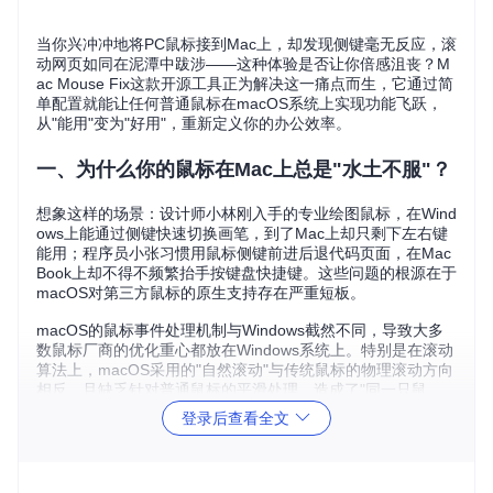
当你兴冲冲地将PC鼠标接到Mac上，却发现侧键毫无反应，滚
动网页如同在泥潭中跋涉——这种体验是否让你倍感沮丧？M
ac Mouse Fix这款开源工具正为解决这一痛点而生，它通过简
单配置就能让任何普通鼠标在macOS系统上实现功能飞跃，
从"能用"变为"好用"，重新定义你的办公效率。
一、为什么你的鼠标在Mac上总是"水土不服"？
想象这样的场景：设计师小林刚入手的专业绘图鼠标，在Wind
ows上能通过侧键快速切换画笔，到了Mac上却只剩下左右键
能用；程序员小张习惯用鼠标侧键前进后退代码页面，在Mac
Book上却不得不频繁抬手按键盘快捷键。这些问题的根源在于
macOS对第三方鼠标的原生支持存在严重短板。
macOS的鼠标事件处理机制与Windows截然不同，导致大多
数鼠标厂商的优化重心都放在Windows系统上。特别是在滚动
算法上，macOS采用的"自然滚动"与传统鼠标的物理滚动方向
相反，且缺乏针对普通鼠标的平滑处理，造成了"同一只鼠
标，两种体验"的尴尬局面。
登录后查看全文
二、初次邂逅：5分钟完成基础设置