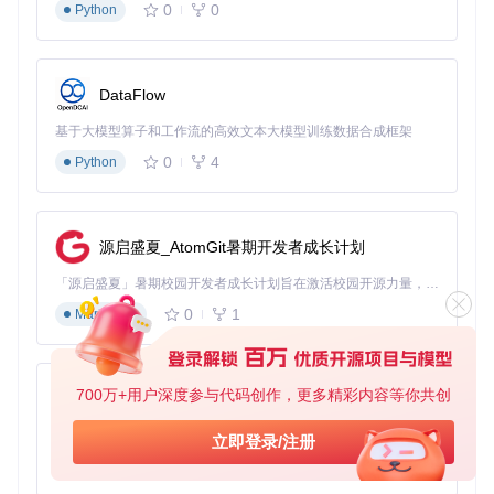
0
0
Python
后端开发工程师小张的配置更具技术性：他将侧键设置为"切
换标签页"和"代码折叠"，配合"按住侧键+滚轮"实现代码上下
滚动。这种组合让他在复杂代码库中穿梭自如，日均减少300
次键盘敲击。
DataFlow
五、效果验证：从数据看改变
基于大模型算子和工作流的高效文本大模型训练数据合成框架
0
4
Python
配置完成后，你会立即感受到三个显著变化：首先是滚动体验
的质变——网页和文档的滚动从"卡顿跳跃"变为"行云流水"；
其次是操作效率的提升，常用功能触手可及；最令人惊喜的是
多任务处理能力的增强，通过鼠标手势就能在不同工作区和应
源启盛夏_AtomGit暑期开发者成长计划
用间无缝切换。
「源启盛夏」暑期校园开发者成长计划旨在激活校园开源力量，通过积分激励、认证扶持、资源倾斜等形式，引导高校组织和开发者完成「入驻 — 建项目 — 做贡献 — 获认证 — 得资源」的完整闭环。无论你是想带领社团入驻平台的组织者，还是希望用代码贡献证明自己的开发者，都能在这里找到属于你的成长路径。
根据项目
Support/Guides/CapturedButtonsMMF3.md
中的用
户反馈数据，多数用户在使用一周后报告：应用切换速度提升
0
1
Markdown
40%，文档浏览效率提高35%，整体工作效率平均提升28%。
更重要的是，手腕疲劳感明显减轻，这对于需要长时间使用电
脑的专业人士来说尤为宝贵。
700万+用户深度参与代码创作，更多精彩内容等你共创
py-xiaozhi
结语：让每一只鼠标都物尽其用
基于Python的Xiaozhi AI，适用于想要完整Xiaozhi体验而无需拥有专用硬件的用户。
立即登录/注册
Mac Mouse Fix的魅力在于它解决了一个长期被忽视的痛点：
0
1
Python
让普通鼠标在Mac上也能发挥全部潜能。通过简单的配置，你