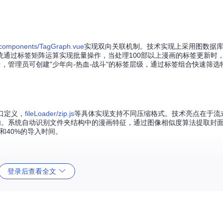
/components/TagGraph.vue
实现双向关联机制。技术实现上采用图数据
通过标签矩阵运算实现批量操作，当处理100部以上漫画的标签更新时
际应用中，管理员可创建"少年向-热血-战斗"的标签层级，通过标签组合快速筛
口定义，
fileLoader/zip.js
等具体实现支持不同压缩格式。技术亮点在于流
以内。系统自动识别文件夹结构中的漫画特征，通过图像相似度算法提取封面
和40%的导入时间。
登录后查看全文
速渲染，支持10倍缩放和GPU硬件加速。实现上采用虚拟滚动技术，即使处
通过
modules/utils.js
的时间戳对比算法，实现跨设备同步精度达99.7%。
读软件的体验。