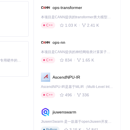
漫画管理生态系
ops-transformer
被动整理到主动发
。
本项目是CANN提供的transformer类大模型算子库，实现网络在NPU上加速计算。
1.03 K
2.41 K
C++
ops-nn
本项目是CANN提供的神经网络类计算算子库，实现网络在NPU上加速计算。
anga-mana
834
1.65 K
C++
基于Python的Xiaozhi AI，适用于想要完整Xiaozhi体验而无需拥有专用硬件的用户。
AscendNPU-IR
AscendNPU-IR是基于MLIR（Multi-Level Intermediate Representation）构建的，面向昇腾亲和算子编译时使用的中间表示，提供昇腾完备表达能力，通过编译优化提升昇腾AI处理器计算效率，支持通过生态框架使能昇腾AI处理器与深度调优
496
336
C++
jiuwenswarm
JiuwenSwarm 是一款基于openJiuwen开发的智能AI Agent，它能够将大语言模型的强大能力，通过你日常使用的各类通讯应用，直接延伸至你的指尖。
3.15 K
841
Python