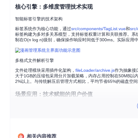
核心引擎：多维度管理技术实现
智能标签引擎的技术架构
标签系统作为核心功能，通过
src/components/TagList.vue
和
src
标签构建为多对多关系模型，支持标签权重计算和关联推荐。系统
制在O(n log n)级别，确保操作响应时间低于300ms。实
多格式文件解析引擎
文件处理模块采用插件化架构，
fileLoader/archive.js
作为抽象接
大于1GB的压缩包采用分片加载策略，内存占用控制在50MB
2%以上。与传统解压后管理方式相比，平均节省65%的磁盘空间
场景应用：技术赋能的用户价值
专业阅读场景的技术优化
内置阅读器
src/components/InternalViewer.vue
采用WebGL加
的漫画文件，初始加载时间也控制在2秒内。阅读进度记忆功能
拼接算法，将边缘对齐误差控制在1像素以内，提供媲美专业阅
相关内容推荐