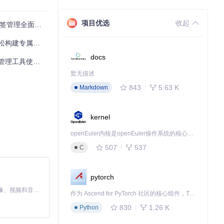
项目优选
收起
签管理全面指南
漫画进行标签批
，且错误率从1
建专属漫画库
docs
工具使用指南
暂无描述
843
5.63 K
Markdown
量控制在300
，减少磁盘IO操
kernel
openEuler内核是openEuler操作系统的核心，既是系统性能与稳定性的基石，也是连接处理器、设备与服务的桥梁。
507
537
C
支持更多压缩格
pytorch
抓取模块，展示
MiniMax H3 是一个通用的全模态生成系统。它支持对由文本、图像、视频和音频组成的多模态上下文进行统一理解，并能生成分辨率高达 2K、时长可达 15 秒的带原生立体声音频的视频。得益于面向任务泛化的系统设计，H3 在预训练阶段就已具备广泛的多模态上下文理解与生成能力，能够出色地执行复杂的多模态指令。
作为 Ascend for PyTorch 社区的核心组件，TorchNPU 是昇腾专为 PyTorch 打造的深度学习适配插件，使 PyTorch 框架能够直接调用昇腾 NPU，为开发者提供昇腾 AI 处理器的超强算力。
830
1.26 K
Python