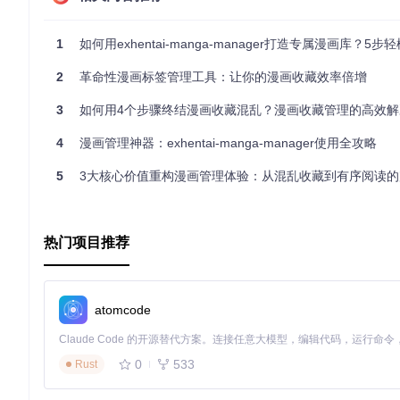
批量管理场景的效率提升
1
如何用exhentai-manga-manager打造专属漫画库？5步轻松实现本地漫画标签
针对漫画收藏者的批量操作需求，系统实现基于Web Worker
量更新，通过任务队列调度避免UI阻塞。实验数据显示，完成10
2
革命性漫画标签管理工具：让你的漫画收藏效率倍增
5%降低至0.3%。
3
如何用4个步骤终结漫画收藏混乱？漫画收藏管理的高效解
进阶技巧：性能优化与架构扩展
4
漫画管理神器：exhentai-manga-manager使用全攻略
系统性能调优指南
5
3大核心价值重构漫画管理体验：从混乱收藏到有序阅读的
对于超过1000部漫画的大型库，建议通过以下技术手段优化性能
以内；其次调整
modules/database.js
中的索引策略，对常用查询
作。经测试，优化后大型库的页面响应速度提升约3倍。
热门项目推荐
技术架构扩展路径
atomcode
系统预留多方面扩展接口：在数据层可通过
modules/database.js
式；在表现层可通过
src/components/Setting.vue
添加自定义主题
出良好的技术扩展性。
0
533
Rust
价值升华：从工具到生态的技术跃迁