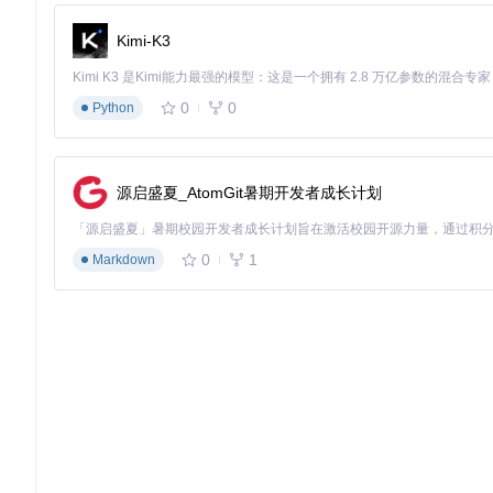
exhentai-manga-manager通过技术创新重新定义
统。通过开放API和模块化设计，开发者可基于现有架构实现更
Kimi-K3
现的体验升级。随着数字阅读需求的增长，这种技术赋能的管理
快速部署指南
0
0
Python
git 
clone
cd
 exhentai-manga-manager

源启盛夏_AtomGit暑期开发者成长计划
系统支持Linux、Windows和macOS三大平台，最低配置要求4
ger正在重塑漫画收藏的数字化管理方式，为漫画爱好者提供前
0
1
Markdown