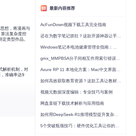
最新内容推荐
AcFunDown视频下载工具完全指南
库思想，将漫画与
，算法复杂度控
还在为数字笔记抓狂？这款开源神器让手写批注效率提升300%
选特定类型作品。
Windows笔记本电池健康管理全指南：从根源解决电池损耗问题
gmx_MMPBSA分子间相互作用索引错误的深度诊断与解决
式解析机制，对
Axure RP 11 本地化方案：Mac中文界面优化与原型设计工具汉化全指南
，准确率达9
如何高效获取教育资源？这款工具让教材下载效率提升80%
视频元数据深度编辑：专业技巧与案例
网盘直链下载技术解析与应用指南
理1000页以上
如何用DeepSeek-R1推理模型提升复杂任务解决能力：完整指南
双页模式下的图像
5个突破瓶颈技巧：硬件优化工具让你的电脑性能提升30%