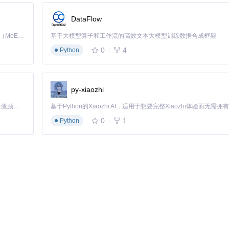
了本地漫画管理的标准。其核心价值不仅在于解决当前痛点，更在于构建了可扩展的
多创新功能。对于用户而言，系统带来的不仅是管理效率的提升，更是从
DataFlow
模式将成为本地内容管理的典范，推动个人数字收藏进入智能化管理时代
Kimi K3 是Kimi能力最强的模型：这是一个拥有 2.8 万亿参数的混合专家（MoE）模型，具备原生视觉理解能力，并支持 100 万 token 的上下文窗口。
基于大模型算子和工作流的高效文本大模型训练数据合成框架
0
4
Python
py-xiaozhi
GB内存和现代浏览器环境。通过技术创新与用户需求的深度结合，exhentai-m
「源启盛夏」暑期校园开发者成长计划旨在激活校园开源力量，通过积分激励、认证扶持、资源倾斜等形式，引导高校组织和开发者完成「入驻 — 建项目 — 做贡献 — 获认证 — 得资源」的完整闭环。无论你是想带领社团入驻平台的组织者，还是希望用代码贡献证明自己的开发者，都能在这里找到属于你的成长路径。
所未有的技术解决方案。
0
1
Python