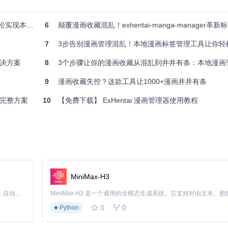
管理与阅读自由
6
颠覆漫画收藏混乱！exhentai-manga-manager革新标
的后台任务处理机制。在
src/components/EditView.vue
中，支持同时对50部
0部漫画的标签分类，使用系统批量功能比手动操作节省87%的时间成本
7
3步告别漫画管理混乱！本地漫画标签管理工具让你轻松构
决方案
8
3个步骤让你的漫画收藏从混乱到井井有条：本地漫画管理
9
漫画收藏失控？这款工具让1000+漫画井井有条
完整方案
10
【免费下载】 ExHentai 漫画管理器使用教程
：首先在
src/components/FolderTree.vue
中启用虚拟列表，将DOM节点数
字段建立复合索引；最后通过设置缓存策略，将封面缩略图预加载到内存
MiniMax-H3
的插件接口接入Elasticsearch实现全文检索；在业务层可扩展
fileLoader/
系统。社区已基于此架构开发出COMIK格式支持插件和漫画元数据自动
Claude Code 的开源替代方案。连接任意大模型，编辑代码，运行命令，自动验证 — 全自动执行。用 Rust 构建，极致性能。 ｜ An open-source alternative to Claude Code. Connect any LLM, edit code, run commands, and verify changes — autonomously. Built in Rust for speed. Get Started
0
0
Python