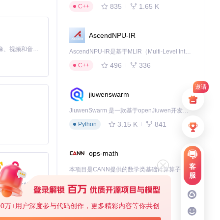
835
1.65 K
C++
AscendNPU-IR
MiniMax H3 是一个通用的全模态生成系统。它支持对由文本、图像、视频和音频组成的多模态上下文进行统一理解，并能生成分辨率高达 2K、时长可达 15 秒的带原生立体声音频的视频。得益于面向任务泛化的系统设计，H3 在预训练阶段就已具备广泛的多模态上下文理解与生成能力，能够出色地执行复杂的多模态指令。
AscendNPU-IR是基于MLIR（Multi-Level Intermediate Representation）构建的，面向昇腾亲和算子编译时使用的中间表示，提供昇腾完备表达能力，通过编译优化提升昇腾AI处理器计算效率，支持通过生态框架使能昇腾AI处理器与深度调优
496
336
C++
邀请
jiuwenswarm
JiuwenSwarm 是一款基于openJiuwen开发的智能AI Agent，它能够将大语言模型的强大能力，通过你日常使用的各类通讯应用，直接延伸至你的指尖。
3.15 K
841
Python
ops-math
客
本项目是CANN提供的数学类基础计算算子库，实现网络在NPU上加速计算。
服
1.24 K
1.36 K
C++
基于Python的Xiaozhi AI，适用于想要完整Xiaozhi体验而无需拥有专用硬件的用户。
00万+用户深度参与代码创作，更多精彩内容等你共创
deveco-code