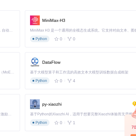
。
MiniMax-H3
Claude Code 的开源替代方案。连接任意大模型，编辑代码，运行命令，自动验证 — 全自动执行。用 Rust 构建，极致性能。 ｜ An open-source alternative to Claude Code. Connect any LLM, edit code, run commands, and verify changes — autonomously. Built in Rust for speed. Get Started
0
0
Python
DataFlow
显示的地址，进入工具主界面：
Kimi K3 是Kimi能力最强的模型：这是一个拥有 2.8 万亿参数的混合专家（MoE）模型，具备原生视觉理解能力，并支持 100 万 token 的上下文窗口。
基于大模型算子和工作流的高效文本大模型训练数据合成框架
0
4
Python
py-xiaozhi
「源启盛夏」暑期校园开发者成长计划旨在激活校园开源力量，通过积分激励、认证扶持、资源倾斜等形式，引导高校组织和开发者完成「入驻 — 建项目 — 做贡献 — 获认证 — 得资源」的完整闭环。无论你是想带领社团入驻平台的组织者，还是希望用代码贡献证明自己的开发者，都能在这里找到属于你的成长路径。
0
1
Python
7