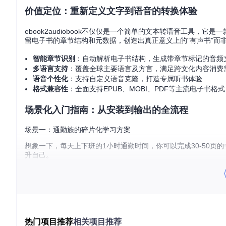
价值定位：重新定义文字到语音的转换体验
ebook2audiobook不仅仅是一个简单的文本转语音工具，
留电子书的章节结构和元数据，创造出真正意义上的"有声书"而
智能章节识别
：自动解析电子书结构，生成带章节标记的音频
多语言支持
：覆盖全球主要语言及方言，满足跨文化内容消费
语音个性化
：支持自定义语音克隆，打造专属听书体验
格式兼容性
：全面支持EPUB、MOBI、PDF等主流电子书格式
场景化入门指南：从安装到输出的全流程
场景一：通勤族的碎片化学习方案
想象一下，每天上下班的1小时通勤时间，你可以完成30-50页的书籍
升自己。
操作步骤：
环境准备
（操作目的：确保工具正常运行）
git 
clone
热门项目推荐
相关项目推荐
cd