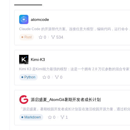
预期效果：项目文件成功下载到本地，为后续操作做好准备
atomcode
启动应用
（操作目的：打开图形界面进行可视化操作）
Linux/MacOS用户：
./ebook2audiobook.sh
0
534
Rust
Windows用户：双击运行
ebook2audiobook.cmd
预期效果：终端显示Web应用访问地址，工具成功启动。
Kimi-K3
完成转换
（操作目的：将电子书转为语音） 打开浏览器访问
0
0
Python
操作流程：
上传电子书文件（支持拖拽或点击上传）
选择处理设备（CPU兼容性更好，GPU速度更快）
源启盛夏_AtomGit暑期开发者成长计划
设置目标语言（默认英语，可根据书籍内容选择）
点击"Convert"按钮开始转换
0
1
Markdown
预期效果：工具开始处理文件，进度条显示转换状态。
场景二：视力障碍用户的阅读辅助