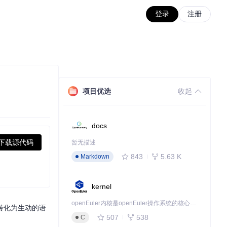
登录
注册
项目优选
收起
docs
下载源代码
暂无描述
843
5.63 K
Markdown
kernel
openEuler内核是openEuler操作系统的核心，既是系统性能与稳定性的基石，也是连接处理器、设备与服务的桥梁。
容转化为生动的语
507
538
C