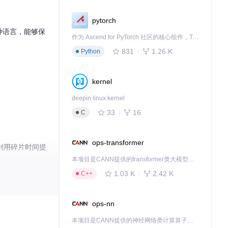
pytorch
+种语言，能够保
作为 Ascend for PyTorch 社区的核心组件，TorchNPU 是昇腾专为 PyTorch 打造的深度学习适配插件，使 PyTorch 框架能够直接调用昇腾 NPU，为开发者提供昇腾 AI 处理器的超强算力。
831
1.26 K
Python
kernel
deepin linux kernel
33
16
C
ops-transformer
分利用碎片时间提
本项目是CANN提供的transformer类大模型算子库，实现网络在NPU上加速计算。
1.03 K
2.42 K
C++
ops-nn
本项目是CANN提供的神经网络类计算算子库，实现网络在NPU上加速计算。