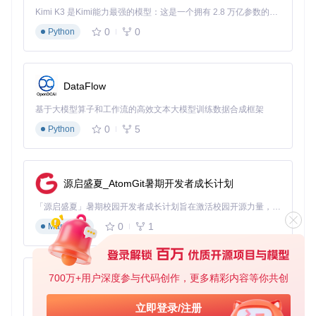
Kimi K3 是Kimi能力最强的模型：这是一个拥有 2.8 万亿参数的混合专家（MoE）模型，具备原生视觉理解能力，并支持 100 万 token 的上下文窗口。
材质显示异常修复方案
0
0
Python
问题定位
角色导入 Blender 后，材质呈现全黑、纹理错位或 PBR (Phys
ically Based Rendering) 属性失效等现象。
DataFlow
根因分析
基于大模型算子和工作流的高效文本大模型训练数据合成框架
0
5
材质异常主要源于纹理路径解析失败、颜色空间设置错误或节
Python
点树连接问题。Character Creator 导出的纹理集包含多种专
用贴图，需要插件正确映射到 Blender 的 Cycles 或 Eevee 渲
染引擎。
源启盛夏_AtomGit暑期开发者成长计划
常见错误示例
「源启盛夏」暑期校园开发者成长计划旨在激活校园开源力量，通过积分激励、认证扶持、资源倾斜等形式，引导高校组织和开发者完成「入驻 — 建项目 — 做贡献 — 获认证 — 得资源」的完整闭环。无论你是想带领社团入驻平台的组织者，还是希望用代码贡献证明自己的开发者，都能在这里找到属于你的成长路径。
皮肤材质呈现完全黑色，在渲染预览中无任何细节表现。通过
材质属性面板检查发现，基础颜色纹理显示"找不到文件"错
0
1
Markdown
误，且金属度贴图被错误连接到了粗糙度输入。
解决方案
700万+用户深度参与代码创作，更多精彩内容等你共创
py-xiaozhi
⌛ 10分钟
基于Python的Xiaozhi AI，适用于想要完整Xiaozhi体验而无需拥有专用硬件的用户。
立即登录/注册
🔧 执行纹理路径修复：