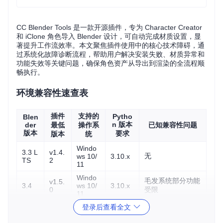
CC Blender Tools 是一款开源插件，专为 Character Creator
和 iClone 角色导入 Blender 设计，可自动完成材质设置，显
著提升工作流效率。本文聚焦插件使用中的核心技术障碍，通
过系统化故障诊断流程，帮助用户解决安装失败、材质异常和
功能失效等关键问题，确保角色资产从导出到渲染的全流程顺
畅执行。
环境兼容性速查表
插件
支持的
Pytho
Blen
n 版本
der
最低
操作系
已知兼容性问题
版本
要求
版本
统
Windo
3.3 L
v1.4.
无
ws 10/
3.10.x
TS
2
11
Windo
毛发系统部分功能
v1.5.
3.4
ws 10/
3.10.x
0
受限
11
登录后查看全文
macOS 下文件选
Windo
v1.6.
择对话框偶发无响
3.5
ws/ma
3.10.x
1