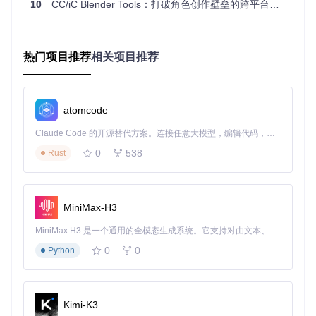
10
CC/iC Blender Tools：打破角色创作壁垒的跨平台衔接工具
解决方案
⌛ 5分钟
热门项目推荐
相关项目推荐
🔧 验证插件包完整性：检查下载的 ZIP 文件大小是否与官
方发布一致，建议使用 SHA256 校验和验证文件完整性
🔧 清理安装环境：在 Blender 偏好设置的"文件"选项卡
中，点击"清除缓存"按钮清理旧版本残留文件
atomcode
🔧 执行标准安装流程：
从 Edit > Preferences 打开偏好设置窗口
Claude Code 的开源替代方案。连接任意大模型，编辑代码，运行命令，自动验证 — 全自动执行。用 Rust 构建，极致性能。 ｜ An open-source alternative to Claude Code. Connect any LLM, edit code, run commands, and verify changes — autonomously. Built in Rust for speed. Get Started
切换到 Add-ons 选项卡并点击"Install..."按钮
0
538
Rust
选择下载的插件 ZIP 文件，确保未解压
启用插件前先点击"刷新"按钮更新插件列表
勾选插件名称旁的复选框完成激活
成功验证标准
MiniMax-H3
插件名称旁的复选框保持勾选状态
偏好设置窗口底部未出现红色错误提示
MiniMax H3 是一个通用的全模态生成系统。它支持对由文本、图像、视频和音频组成的多模态上下文进行统一理解，并能生成分辨率高达 2K、时长可达 15 秒的带原生立体声音频的视频。得益于面向任务泛化的系统设计，H3 在预训练阶段就已具备广泛的多模态上下文理解与生成能力，能够出色地执行复杂的多模态指令。
3D 视图侧边栏出现"CC Tools"选项卡
0
0
Python
预防措施
启用 Blender 的自动更新检查功能
建立插件版本管理表，记录每个 Blender 版本对应的插件兼
容版本
Kimi-K3
安装新版本前导出当前偏好设置作为备份