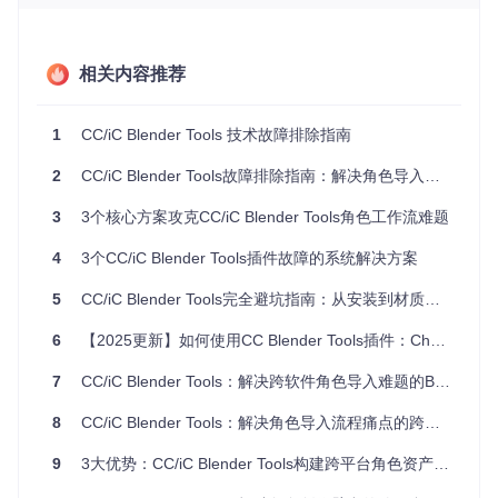
cOS
应
Windo
v1.7.
无
3.6
ws/ma
3.10.x
0
cOS
相关内容推荐
插件安装障碍排除
1
CC/iC Blender Tools 技术故障排除指南
问题定位
2
CC/iC Blender Tools故障排除指南：解决角色导入与材质设置的5个实战方案
用户在 Blender 的偏好设置界面安装插件时，出现"安装失
3
3个核心方案攻克CC/iC Blender Tools角色工作流难题
败"提示或插件列表中未显示 CC Blender Tools。
4
3个CC/iC Blender Tools插件故障的系统解决方案
根因分析
安装失败通常源于三个核心因素：插件包完整性问题、Blende
5
CC/iC Blender Tools完全避坑指南：从安装到材质修复的新手解决方案
r 版本不兼容、或与已安装插件存在命名空间冲突。Python 依
赖缺失也可能导致加载失败，但该插件已内置必要依赖。
6
【2025更新】如何使用CC Blender Tools插件：Character Creator与iClone模型导入全攻略 🚀
常见错误示例
7
CC/iC Blender Tools：解决跨软件角色导入难题的Blender角色导入工具
8
CC/iC Blender Tools：解决角色导入流程痛点的跨平台协作方案
此错误表明插件包结构损坏或下载不完整，常见于浏览器下载
9
3大优势：CC/iC Blender Tools构建跨平台角色资产工作流
中断或压缩包损坏情况。