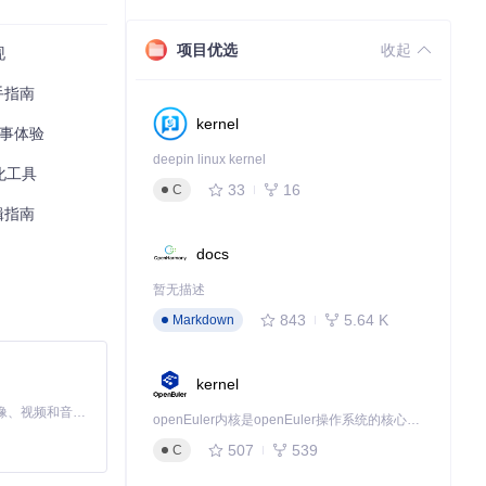
项目优选
收起
现
手指南
kernel
叙事体验
deepin linux kernel
化工具
33
16
C
辑指南
docs
暂无描述
843
5.64 K
Markdown
kernel
MiniMax H3 是一个通用的全模态生成系统。它支持对由文本、图像、视频和音频组成的多模态上下文进行统一理解，并能生成分辨率高达 2K、时长可达 15 秒的带原生立体声音频的视频。得益于面向任务泛化的系统设计，H3 在预训练阶段就已具备广泛的多模态上下文理解与生成能力，能够出色地执行复杂的多模态指令。
openEuler内核是openEuler操作系统的核心，既是系统性能与稳定性的基石，也是连接处理器、设备与服务的桥梁。
507
539
C