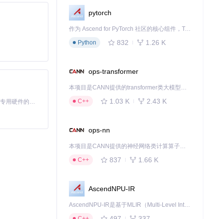
pytorch
作为 Ascend for PyTorch 社区的核心组件，TorchNPU 是昇腾专为 PyTorch 打造的深度学习适配插件，使 PyTorch 框架能够直接调用昇腾 NPU，为开发者提供昇腾 AI 处理器的超强算力。
832
1.26 K
Python
ops-transformer
本项目是CANN提供的transformer类大模型算子库，实现网络在NPU上加速计算。
1.03 K
2.43 K
C++
基于Python的Xiaozhi AI，适用于想要完整Xiaozhi体验而无需拥有专用硬件的用户。
ops-nn
本项目是CANN提供的神经网络类计算算子库，实现网络在NPU上加速计算。
837
1.66 K
C++
AscendNPU-IR
AscendNPU-IR是基于MLIR（Multi-Level Intermediate Representation）构建的，面向昇腾亲和算子编译时使用的中间表示，提供昇腾完备表达能力，通过编译优化提升昇腾AI处理器计算效率，支持通过生态框架使能昇腾AI处理器与深度调优
497
337
C++