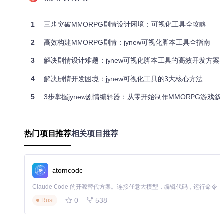
Jyx2SkillEditor作为剧情开发的核心工具，提供了完整的节点编
1
三步突破MMORPG剧情设计困境：可视化工具全攻略
基础节点类型
：
2
高效构建MMORPG剧情：jynew可视化脚本工具全指南
对话节点：支持多选项配置和NPC表情关联
3
解决剧情设计难题：jynew可视化脚本工具的高效开发方案
条件判断：可配置变量比较、任务状态等多种判断条件
任务控制：实现任务发放、更新、完成等生命周期管理
4
解决剧情开发困境：jynew可视化工具的3大核心方法
场景切换：支持加载指定Unity场景并传递参数
5
3步掌握jynew剧情编辑器：从零开始制作MMORPG游戏
节点连接方式
：
顺序连接：实现线性剧情流程
条件分支：根据判断结果执行不同剧情线
热门项目推荐
相关项目推荐
循环结构：支持剧情片段的重复执行
模块化Lua脚本系统
剧情逻辑的具体实现依赖于Lua脚本系统，采用严格的模块化管
atomcode
-- 模块注册 (LuaModuleList.lua)
ConfigMgr = 
"Jyx2Configs/Jyx2ConfigMgr"
0
538
Rust
核心模块包括：