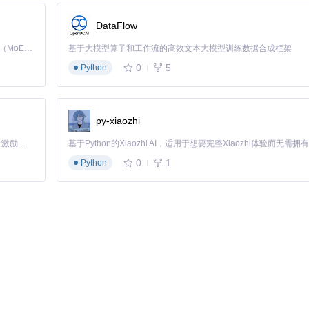
DataFlow
Kimi K3 是Kimi能力最强的模型：这是一个拥有 2.8 万亿参数的混合专家（MoE）模型，具备原生视觉理解能力，并支持 100 万 token 的上下文窗口。
基于大模型算子和工作流的高效文本大模型训练数据合成框架
0
5
Python
py-xiaozhi
「源启盛夏」暑期校园开发者成长计划旨在激活校园开源力量，通过积分激励、认证扶持、资源倾斜等形式，引导高校组织和开发者完成「入驻 — 建项目 — 做贡献 — 获认证 — 得资源」的完整闭环。无论你是想带领社团入驻平台的组织者，还是希望用代码贡献证明自己的开发者，都能在这里找到属于你的成长路径。
0
1
Python