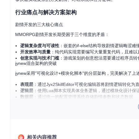
行业痛点与解决方案架构
剧情开发的三大核心痛点
MMORPG剧情开发长期受困于三个维度的矛盾：
逻辑复杂度与可读性
：嵌套的if-else结构导致剧情逻辑晦
开发效率与质量
：纯代码实现需要编写大量重复代码，且难以
创意实现与技术门槛
：游戏策划的创意想法需要通过程序员转
jynew混合架构的突破
jynew采用"可视化设计+模块化脚本"的分层架构，完美解决了上
表现层
：通过Jyx2SkillEditor可视化编辑器将剧情逻辑转
逻辑层
：使用Lua脚本实现具体业务逻辑，通过模块化设计保
数据层
：通过统一的配置管理系统存储剧情参数和状态数据
这种架构既保留了可视化工具的直观高效，又具备代码实现的灵活
核心技术与实战应用
可视化编辑器核心功能
相关内容推荐