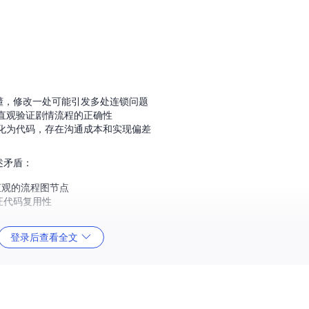
涩难懂，修改一处可能引发多处连锁问题
直观验证剧情流程的正确性
化为代码，存在沟通成本和实现偏差
述矛盾：
化为直观的流程图节点
证代码复用性
登录后查看全文
扩展性，使剧情开发效率提升40%以上。