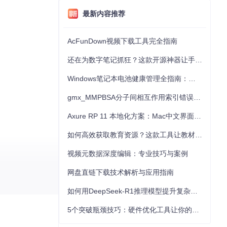
最新内容推荐
AcFunDown视频下载工具完全指南
还在为数字笔记抓狂？这款开源神器让手写批注效率提升300%
Windows笔记本电池健康管理全指南：从根源解决电池损耗问题
gmx_MMPBSA分子间相互作用索引错误的深度诊断与解决
Axure RP 11 本地化方案：Mac中文界面优化与原型设计工具汉化全指南
如何高效获取教育资源？这款工具让教材下载效率提升80%
视频元数据深度编辑：专业技巧与案例
网盘直链下载技术解析与应用指南
如何用DeepSeek-R1推理模型提升复杂任务解决能力：完整指南
5个突破瓶颈技巧：硬件优化工具让你的电脑性能提升30%