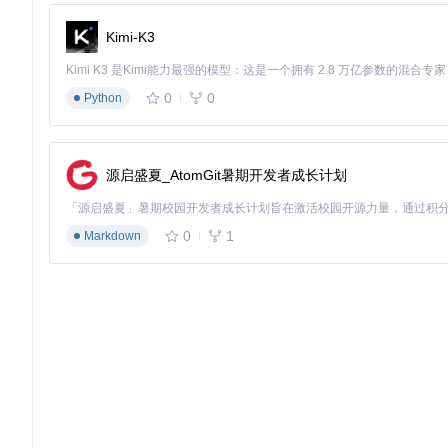
InitLuaScripts.lua：剧情系统初始化入口
Kimi-K3
LuaModuleList.lua：模块注册与管理
Jyx2Utils.lua：通用工具函数集合
Jyx2ConfigMgr.lua：配置管理中心
0
0
Python
实战案例：门派选择剧情
以玩家创建角色时的门派选择剧情为例，展示完整开发流程：
源启盛夏_AtomGit暑期开发者成长计划
步骤1：设计剧情流程图
创建开始节点→角色创建节点
角色创建节点→门派选择对话节点
0
1
Markdown
对话节点→条件判断节点（检查玩家选择）
条件判断→各门派分支节点→职业确定节点
步骤2：实现条件判断逻辑
-- 门派选择处理 (Jyx2ConfigMgr.lua)
function
Jyx2ConfigMgr:SelectFaction
(factionId)
    PlayerData:SetFaction(factionId)

    EventManager:TriggerEvent(
"FACTION_SELECTED"
end