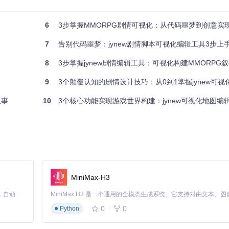
辑功能：
6
3步掌握MMORPG剧情可视化：从代码噩梦到创意实
7
告别代码噩梦：jynew剧情脚本可视化编辑工具3步上
8
3步掌握jynew剧情编辑工具：可视化构建MMORPG
9
3个颠覆认知的剧情设计技巧：从0到1掌握jynew可视
叙事
10
3个核心功能实现游戏世界构建：jynew可视化地图编
理：
MiniMax-H3
Claude Code 的开源替代方案。连接任意大模型，编辑代码，运行命令，自动验证 — 全自动执行。用 Rust 构建，极致性能。 ｜ An open-source alternative to Claude Code. Connect any LLM, edit code, run commands, and verify changes — autonomously. Built in Rust for speed. Get Started
0
0
Python