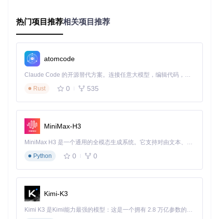
Campus-iMaoTai的核心竞争力在于其内置的智能门店选择算
法，该算法综合考虑多种因素为用户推荐最优预约门店：
热门项目推荐
相关项目推荐
地理位置分析：根据用户设置的位置信息，优先推荐距离最
近的门店
历史数据统计：分析各门店的历史预约成功率和出货量
实时库存监控：动态跟踪各门店的实时库存情况
atomcode
用户成功记录：基于用户过往成功预约记录进行个性化推荐
Claude Code 的开源替代方案。连接任意大模型，编辑代码，运行命令，自动验证 — 全自动执行。用 Rust 构建，极致性能。 ｜ An open-source alternative to Claude Code. Connect any LLM, edit code, run commands, and verify changes — autonomously. Built in Rust for speed. Get Started
0
535
Rust
系统会定期自动更新门店数据，确保推荐结果的准确性和时效
性。用户也可以手动调整偏好设置，自定义门店选择策略。
MiniMax-H3
全面的操作监控与数据分析
MiniMax H3 是一个通用的全模态生成系统。它支持对由文本、图像、视频和音频组成的多模态上下文进行统一理解，并能生成分辨率高达 2K、时长可达 15 秒的带原生立体声音频的视频。得益于面向任务泛化的系统设计，H3 在预训练阶段就已具备广泛的多模态上下文理解与生成能力，能够出色地执行复杂的多模态指令。
系统内置完善的日志监控系统，记录所有关键操作和预约结
0
0
Python
果，为用户提供全面的数据分析支持。
日志系统主要监控以下维度：
Kimi-K3
Kimi K3 是Kimi能力最强的模型：这是一个拥有 2.8 万亿参数的混合专家（MoE）模型，具备原生视觉理解能力，并支持 100 万 token 的上下文窗口。
监控类
主要内容
应用价值