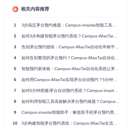
系统将自动配置并启动MySQL数据库、Redis缓存、Nginx服
务器和应用程序，整个过程通常在5分钟内完成。部署完成
相关内容推荐
后，通过浏览器访问本地服务器即可开始使用。
多用户智能管理系统解析
1
3步搞定茅台预约难题：Campus-imaotai智能工具让抢购效率提升300%
高效的用户管理是茅台预约的基础，Campus-iMaoTai提供了
2
如何3步构建智能茅台预约系统？Campus-iMaoTai高效自动化解决方案全解析
完善的多用户管理功能，支持批量添加和管理多个预约账号。
3
告别茅台预约烦恼：Campus-iMaoTai自动化申购平台全解析
4
如何告别繁琐的茅台预约？Campus-iMaoTai自动化系统让申购效率提升10倍
系统采用手机号+验证码的双重验证机制，确保账号安全。管
理员可以通过直观的界面完成以下操作：
5
智能预约新体验：Campus-iMaoTai自动化系统让茅台预约不再难
添加新用户并设置权限级别
6
如何用Campus-iMaoTai实现茅台自动预约？5分钟上手的智能抢购神器全指南
管理现有用户的预约状态
查看每个用户的历史预约记录
7
如何5分钟搭建i茅台自动预约系统？Campus-imaotai智能助手全攻略
批量操作多个用户账号
8
如何利用智能工具高效解决茅台预约难题？Campus-iMaoTai系统让申购自动化
用户管理模块支持无限级别的用户分组，可根据不同需求创建
部门或团队分组，实现精细化管理。
9
Campus-imaotai智能助手：解放双手的茅台预约黑科技
智能算法如何提升预约成功率
10
3步构建智能茅台预约系统：Campus-iMaoTai全流程指南