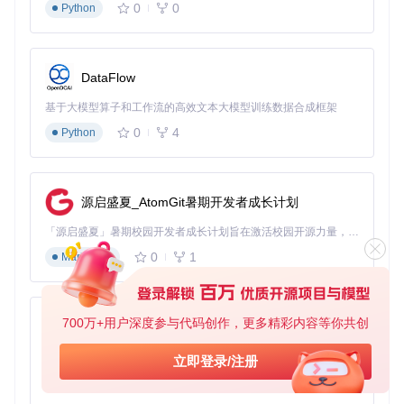
型
0
0
Python
预约行
记录每次预约的时间、门
分析最佳预约
为
店、结果
时段
系统状
服务器性能、网络连接、AP
DataFlow
排查系统异常
态
I响应
基于大模型算子和工作流的高效文本大模型训练数据合成框架
用户活
登录记录、操作行为、偏好
优化用户体验
动
设置
0
4
Python
成功率
各门店、各时段的预约成功
调整预约策略
统计
率
源启盛夏_AtomGit暑期开发者成长计划
用户可以通过筛选和搜索功能快速定位关键信息，导出数据进
行深度分析。
「源启盛夏」暑期校园开发者成长计划旨在激活校园开源力量，通过积分激励、认证扶持、资源倾斜等形式，引导高校组织和开发者完成「入驻 — 建项目 — 做贡献 — 获认证 — 得资源」的完整闭环。无论你是想带领社团入驻平台的组织者，还是希望用代码贡献证明自己的开发者，都能在这里找到属于你的成长路径。
0
1
Markdown
系统配置优化指南
合理的系统配置可以显著提升预约成功率和系统稳定性，以下
是核心配置项的优化建议：
700万+用户深度参与代码创作，更多精彩内容等你共创
py-xiaozhi
# 数据库连接配置
基于Python的Xiaozhi AI，适用于想要完整Xiaozhi体验而无需拥有专用硬件的用户。
立即登录/注册
spring:
0
1
Python
datasource: