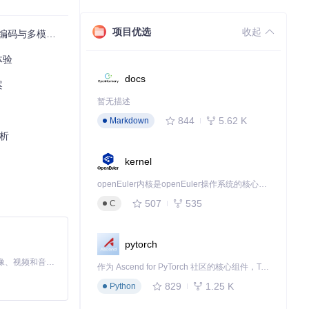
项目优选
收起
多模态交互系统
语音识别灵敏
无二的交互风格。
体验
docs
案
暂无描述
844
5.62 K
Markdown
解析
kernel
openEuler内核是openEuler操作系统的核心，既是系统性能与稳定性的基石，也是连接处理器、设备与服务的桥梁。
507
535
C
pytorch
MiniMax H3 是一个通用的全模态生成系统。它支持对由文本、图像、视频和音频组成的多模态上下文进行统一理解，并能生成分辨率高达 2K、时长可达 15 秒的带原生立体声音频的视频。得益于面向任务泛化的系统设计，H3 在预训练阶段就已具备广泛的多模态上下文理解与生成能力，能够出色地执行复杂的多模态指令。
作为 Ascend for PyTorch 社区的核心组件，TorchNPU 是昇腾专为 PyTorch 打造的深度学习适配插件，使 PyTorch 框架能够直接调用昇腾 NPU，为开发者提供昇腾 AI 处理器的超强算力。
829
1.25 K
Python