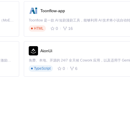
Toonflow-app
出"你好"测试基础交互，观察角色是否出现欢迎表情及字幕反馈，确认核
Kimi K3 是Kimi能力最强的模型：这是一个拥有 2.8 万亿参数的混合专家（MoE）模型，具备原生视觉理解能力，并支持 100 万 token 的上下文窗口。
0
16
HTML
探索人机交互未来形态的实践平台。通过持续迭代的社区开发，项目正在不
AionUi
「源启盛夏」暑期校园开发者成长计划旨在激活校园开源力量，通过积分激励、认证扶持、资源倾斜等形式，引导高校组织和开发者完成「入驻 — 建项目 — 做贡献 — 获认证 — 得资源」的完整闭环。无论你是想带领社团入驻平台的组织者，还是希望用代码贡献证明自己的开发者，都能在这里找到属于你的成长路径。
in Steins;Gate 0.
0
6
TypeScript