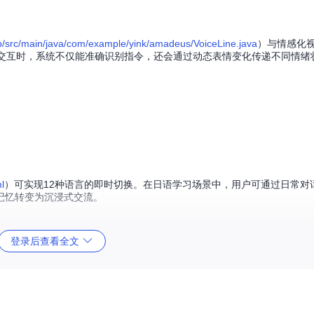
/src/main/java/com/example/yink/amadeus/VoiceLine.java
）与情感化
语音交互时，系统不仅能准确识别指令，还会通过动态表情变化传递不同情
l
）可实现12种语言的即时切换。在日语学习场景中，用户可通过日常对
记忆转变为沉浸式交流。
登录后查看全文
构化建议。例如在剧本创作时，说出"设计一个时空穿越题材的对话场景"