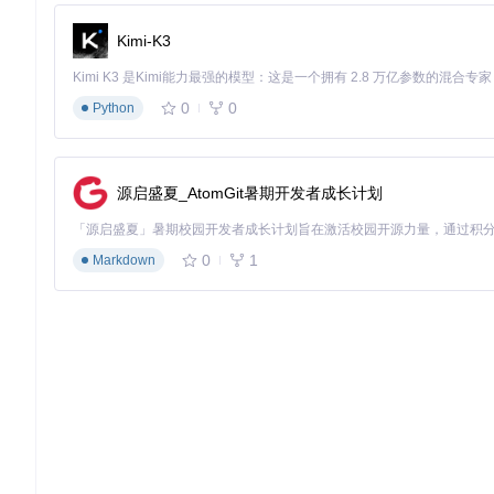
验证阶段
Kimi-K3
安装生成的APK文件后，首次启动需完成语音模型下载。通过说
行。
0
0
Python
这款开源AI交互助手不仅是对经典科幻场景的技术还原，更是
的可能性边界。
源启盛夏_AtomGit暑期开发者成长计划
Amadeus
A side project that aims to replicate the Amadeus App shown 
0
1
Markdown
项目地址：
https://gitcode.com/gh_mirrors/am/Amadeus