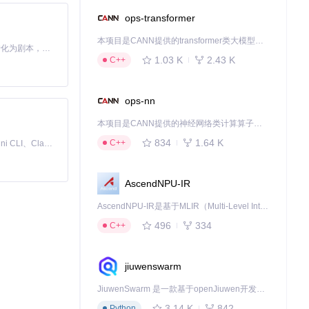
ops-transformer
心功能正常运
本项目是CANN提供的transformer类大模型算子库，实现网络在NPU上加速计算。
Toonflow 是一款 AI 短剧漫剧工具，能够利用 AI 技术将小说自动转化为剧本，并结合 AI 生成的图片和视频，实现高效的短剧创作。借助 Toonflow，可以轻松完成从文字到影像的全流程，让短剧制作变得更加智能与便捷。
1.03 K
2.43 K
C++
断拓展智能交互
ops-nn
本项目是CANN提供的神经网络类计算算子库，实现网络在NPU上加速计算。
下载源代码
834
1.64 K
C++
免费、本地、开源的 24/7 全天候 Cowork 应用，以及适用于 Gemini CLI、Claude Code、Codex、OpenCode、Qwen Code、Goose CLI、Auggie 等的 OpenClaw | 🌟 喜欢就点star吧
AscendNPU-IR
AscendNPU-IR是基于MLIR（Multi-Level Intermediate Representation）构建的，面向昇腾亲和算子编译时使用的中间表示，提供昇腾完备表达能力，通过编译优化提升昇腾AI处理器计算效率，支持通过生态框架使能昇腾AI处理器与深度调优
496
334
C++
jiuwenswarm
JiuwenSwarm 是一款基于openJiuwen开发的智能AI Agent，它能够将大语言模型的强大能力，通过你日常使用的各类通讯应用，直接延伸至你的指尖。
3.14 K
842
Python