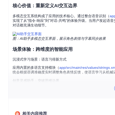
核心价值：重新定义AI交互边界
多模态交互系统构成了应用的技术核心。通过整合语音识别（
app
实现了从"指令-响应"到"对话-共鸣"的体验升级。当用户发起
对话都充满生动细节。
图：AI助手多模态交互界面，展示角色表情与字幕同步效果
场景体验：跨维度的智能应用
沉浸式学习场景：语言习得新方式
应用内置的多语言支持模块（
app/src/main/res/values/strings.xm
统会根据语调准确度实时调整角色表情反馈，使语言学习从机械
创意灵感助手：突破思维边界
创作者可通过语音描述创意构想，AI助手会将抽象概念转化为结
含角色情绪变化的多轮对话示例，辅助突破创作瓶颈。
图：AI助手启动连接界面，开启智能交互的入口
相关内容推荐