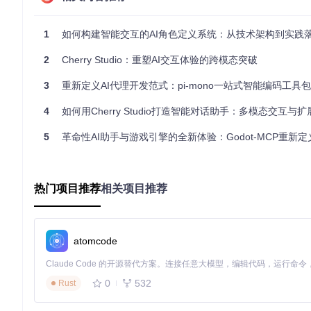
个性化定制：打造专属交互体验
1
如何构建智能交互的AI角色定义系统：从技术架构到实践
应用提供多层次的个性化选项，使用户能够塑造符合个人偏好的
度。特别值得注意的是表情响应阈值调节功能，通过滑动条可设置A
2
Cherry Studio：重塑AI交互体验的跨模态突破
图：AI助手设置面板，提供丰富的个性化配置选项
3
重新定义AI代理开发范式：pi-mono一站式智能编码工具
获取方式：从零开始的探索之旅
4
如何用Cherry Studio打造智能对话助手：多模态交互与
5
革命性AI助手与游戏引擎的全新体验：Godot-MCP重新定义A
准备阶段
确保设备开启"未知来源安装"权限，并安装Android SDK构建工具
执行阶段
热门项目推荐
相关项目推荐
通过Git获取项目源码：
git 
clone
atomcode
进入项目目录后，使用Gradle构建APK文件：
0
532
Rust
cd