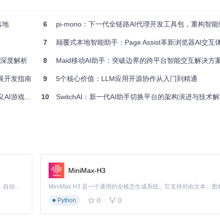
落地
6
pi-mono：下一代全链路AI代理开发工具包，重构智能编码与
交互模式。在设置界面中，用户可精确调整字幕显示样式、通知栏行为及
I对不同情绪词汇的反应强度，从"冷静克制"到"热情活泼"，打造独一
7
颠覆式本地智能助手：Page Assist革新浏览器AI交互
包深度解析
8
Maid移动AI助手：突破边界的跨平台智能交互解决方
扩展开发指南
9
5个核心价值：LLM应用开源协作从入门到精通
I游戏开发
10
SwitchAI：新一代AI助手切换平台的架构演进与技术
（版本28.0.3或更高）。
MiniMax-H3
Claude Code 的开源替代方案。连接任意大模型，编辑代码，运行命令，自动验证 — 全自动执行。用 Rust 构建，极致性能。 ｜ An open-source alternative to Claude Code. Connect any LLM, edit code, run commands, and verify changes — autonomously. Built in Rust for speed. Get Started
0
0
Python