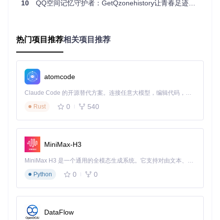
10
QQ空间记忆守护者：GetQzonehistory让青春足迹永不褪色
准备工作自检清单
热门项目推荐
相关项目推荐
[ ] 项目文件夹已成功创建
[ ] 虚拟环境激活成功（终端显示"(myenv)"）
[ ] 依赖包安装完成（无错误提示）
[ ] Python版本检查（要求≥3.8，可通过
python --versio
atomcode
n
验证）
Claude Code 的开源替代方案。连接任意大模型，编辑代码，运行命令，自动验证 — 全自动执行。用 Rust 构建，极致性能。 ｜ An open-source alternative to Claude Code. Connect any LLM, edit code, run commands, and verify changes — autonomously. Built in Rust for speed. Get Started
开始备份：三步完成QQ空间数据抢救
0
540
Rust
1. 选择适合你的操作模式
根据你的需求选择合适的运行方式：
MiniMax-H3
MiniMax H3 是一个通用的全模态生成系统。它支持对由文本、图像、视频和音频组成的多模态上下文进行统一理解，并能生成分辨率高达 2K、时长可达 15 秒的带原生立体声音频的视频。得益于面向任务泛化的系统设计，H3 在预训练阶段就已具备广泛的多模态上下文理解与生成能力，能够出色地执行复杂的多模态指令。
# 交互模式（推荐新手）
python main.py

0
0
Python
# 脚本模式（适合批量操作）
DataFlow
📌
操作要点
：交互模式会有中文提示引导你完成每一步，适合