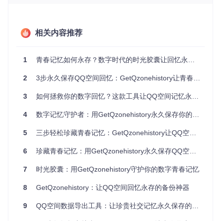
2. 创建独立工作环境
进入项目文件夹并创建虚拟环境：
相关内容推荐
cd
 GetQzonehistory

1
青春记忆如何永存？数字时代的时光胶囊让回忆永不褪色
2
3步永久保存QQ空间回忆：GetQzonehistory让青春足迹不再消失
💡
实用技巧
：虚拟环境就像一个隔离的工作间，确保这个工具
所需的组件不会影响你电脑上的其他程序，也避免其他程序干
3
如何拯救你的数字回忆？这款工具让QQ空间记忆永久保存
扰它的运行。
3. 激活环境并安装依赖
4
数字记忆守护者：用GetQzonehistory永久保存你的QQ空间时光
根据你的操作系统，选择相应的命令激活虚拟环境：
5
三步轻松珍藏青春记忆：GetQzonehistory让QQ空间说说永久保存
6
珍藏青春记忆：用GetQzonehistory永久保存QQ空间时光
# Linux/macOS用户
source
 myenv/bin/activate

7
时光胶囊：用GetQzonehistory守护你的数字青春记忆
# Windows用户
8
GetQzonehistory：让QQ空间回忆永存的备份神器
9
QQ空间数据导出工具：让珍贵社交记忆永久保存的实用指南
激活成功后，终端会显示"(myenv)"前缀。接着安装所需依
赖：