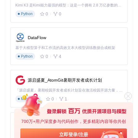
Kimi K3 是Kimi能力最强的模型：这是一个拥有 2.8 万亿参数的混合专家（MoE）模型，具备原生视觉理解能力，并支持 100 万 token 的上下文窗口。
服务端搭建
（基于Linux系统）：
0
0
Python
安装Nginx或Apache HTTP服务器
创建共享目录
/var/www/switch/games
并设置适当权
限
DataFlow
配置端口转发和防火墙规则
基于大模型算子和工作流的高效文本大模型训练数据合成框架
客户端配置
：
0
4
Python
在Switch上启动Awoo Installer
选择"网络安装"选项
输入服务器IP地址和共享路径
源启盛夏_AtomGit暑期开发者成长计划
浏览游戏列表并选择安装
离线安装包制作策略
「源启盛夏」暑期校园开发者成长计划旨在激活校园开源力量，通过积分激励、认证扶持、资源倾斜等形式，引导高校组织和开发者完成「入驻 — 建项目 — 做贡献 — 获认证 — 得资源」的完整闭环。无论你是想带领社团入驻平台的组织者，还是希望用代码贡献证明自己的开发者，都能在这里找到属于你的成长路径。
针对网络条件有限的用户，Awoo Installer支持制作完整的离
0
1
Markdown
线安装包：
制作步骤
：
700万+用户深度参与代码创作，更多精彩内容等你共创
py-xiaozhi
在联网设备上下载游戏文件和所有依赖
使用工具自带的打包功能创建整合安装包
基于Python的Xiaozhi AI，适用于想要完整Xiaozhi体验而无需拥有专用硬件的用户。
立即登录/注册
将生成的
.awoo
文件复制到SD卡根目录