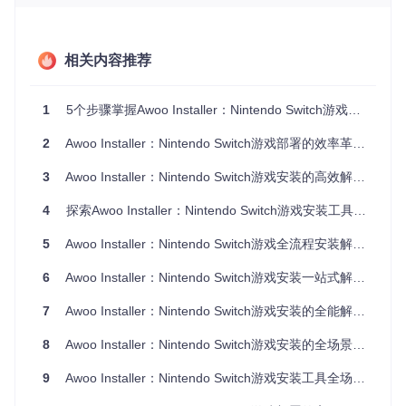
工具将游戏文件分割成16MB大小的标准数据块，每块都进行
独立的CRC32校验。这种设计类似于快递运输中的包裹安检
——每个包裹（数据块）在运输前都经过检查，确保内容完整
相关内容推荐
无误。校验通过的区块会立即进入解密队列，由专门的线程进
行异步处理，实现"校验-解密-写入"的流水线作业，大幅提升
整体效率。
1
5个步骤掌握Awoo Installer：Nintendo Switch游戏安装工具完全指南
2
Awoo Installer：Nintendo Switch游戏部署的效率革命与全场景解决方案
环境配置的系统优化方法
3
Awoo Installer：Nintendo Switch游戏安装的高效解决方案
正确配置系统环境是确保Awoo Installer稳定运行的基础，以
4
探索Awoo Installer：Nintendo Switch游戏安装工具全解析
下是经过验证的最佳配置方案。
5
Awoo Installer：Nintendo Switch游戏全流程安装解决方案
基础环境的兼容性配置
在开始使用Awoo Installer前，请确保您的Switch满足以下条
6
Awoo Installer：Nintendo Switch游戏安装一站式解决方案——从格式兼容到批量部署的全流程指南
件：
7
Awoo Installer：Nintendo Switch游戏安装的全能解决方案
安装Atmosphere 0.14.0或更高版本的自定义固件
8
配备Hekate 5.0.0以上版本的引导程序
Awoo Installer：Nintendo Switch游戏安装的全场景解决方案
安装最新版签名补丁(sigpatches)
9
Awoo Installer：Nintendo Switch游戏安装工具全场景使用指南
您可以通过检查大气层版本文件来验证系统环境：