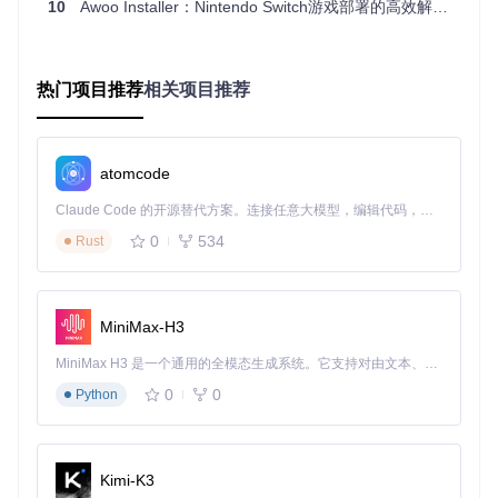
10
Awoo Installer：Nintendo Switch游戏部署的高效解决方案
cat
 /atmosphere/version.txt | grep -i 
"release"
存储系统的性能优化策略
热门项目推荐
相关项目推荐
存储介质的选择和配置直接影响安装速度：
文件系统选择
：4GB以下游戏推荐使用FAT32格式，大文
件则需使用exFAT格式并安装驱动
atomcode
SD卡性能要求
：建议使用U3级别的microSD卡，至少保证
10MB/s的持续写入速度
Claude Code 的开源替代方案。连接任意大模型，编辑代码，运行命令，自动验证 — 全自动执行。用 Rust 构建，极致性能。 ｜ An open-source alternative to Claude Code. Connect any LLM, edit code, run commands, and verify changes — autonomously. Built in Rust for speed. Get Started
缓存设置优化
：通过修改配置文件
/switch/Awoo Insta
0
534
Rust
ller/config.ini
调整缓存大小，建议设置为256MB
MiniMax-H3
实战应用的场景化方案
MiniMax H3 是一个通用的全模态生成系统。它支持对由文本、图像、视频和音频组成的多模态上下文进行统一理解，并能生成分辨率高达 2K、时长可达 15 秒的带原生立体声音频的视频。得益于面向任务泛化的系统设计，H3 在预训练阶段就已具备广泛的多模态上下文理解与生成能力，能够出色地执行复杂的多模态指令。
Awoo Installer提供了灵活的部署方案，可适应不同的使用场
0
0
Python
景和需求。
家庭共享游戏库搭建方法
对于拥有多台Switch的家庭用户，搭建本地游戏共享服务器是
Kimi-K3
高效的解决方案：