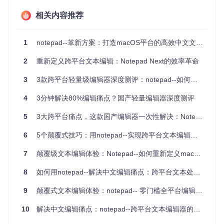
重型IDE如Visual Studio Code虽然功能强大，但启动时间长达
3-5秒，内存占用通常在200MB以上；而传统轻量级编辑器如
相关内容推荐
Notepad++虽启动迅速，但缺乏跨平台支持和现代化功能。这
种"鱼和熊掌不可兼得"的困境，成为制约编辑效率的关键因
素。
1
notepad--革新方案：打造macOS平台的高效中文文本编辑体验
操作割裂：跨平台工作流的一致性障碍
2
重新定义跨平台文本编辑：Notepad Next的效率革命
不同操作系统的快捷键体系、界面布局和文件管理方式存在显
著差异，导致用户在切换平台时需要重新适应操作逻辑。调查
3
3款跨平台轻量级编辑器深度测评：notepad--如何解决你的编辑痛点
显示，开发者在跨平台工作时，因操作习惯差异导致的效率损
失高达23%，严重影响工作流连续性和思维专注度。
4
3分钟解决80%编辑痛点？国产轻量编辑器深度测评
5
3大跨平台痛点，这款国产编辑器一次性解决：Notepad--全面评测
二、解决方案篇：notepad--的技术创新与实现
6
5个颠覆式技巧：用notepad--实现跨平台文本编辑效率跃升
全编码引擎：20+编码格式的智能识别与转换
notepad--采用自主研发的多编码解析引擎，原生支持GBK、U
7
颠覆级文本编辑体验：Notepad--如何重新定义macOS文本处理效率
TF-8、GB18030等20多种编码格式，实现了跨平台文件的无
缝打开与保存。其核心技术在于：
8
如何用notepad--解决中文编辑痛点：跨平台文本处理指南
编码自动检测算法
：通过分析文件字节序标记(BOM)和字符
9
颠覆式文本编辑体验：notepad-- 零门槛全平台编辑器深度评测
分布特征，实现99.8%的编码识别准确率
10
解决中文编辑痛点：notepad--跨平台文本编辑器的全方位解决方案
实时转换机制
：在内存中完成编码转换，避免临时文件生
成，转换效率比同类工具提升40%