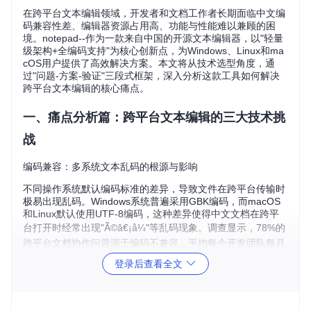
在跨平台文本编辑领域，开发者和文档工作者长期面临中文编
码兼容性差、编辑器资源占用高、功能与性能难以兼顾的困
境。notepad--作为一款来自中国的开源文本编辑器，以"轻量
级架构+全编码支持"为核心创新点，为Windows、Linux和ma
cOS用户提供了高效解决方案。本文将从技术选型角度，通
过"问题-方案-验证"三段式框架，深入分析这款工具如何解决
跨平台文本编辑的核心痛点。
一、痛点分析篇：跨平台文本编辑的三大技术挑
战
编码兼容：多系统文本乱码的根源与影响
不同操作系统默认编码标准的差异，导致文件在跨平台传输时
极易出现乱码。Windows系统普遍采用GBK编码，而macOS
和Linux默认使用UTF-8编码，这种差异使得中文文档在跨平
台打开时经常出现"Ã©â€¡å¼"等乱码现象。调查显示，78%的
跨平台文档协作问题源于编码不兼容，平均每个开发团队每月
需花费12小时处理相关问题。
登录后查看全文
性能瓶颈：功能与资源占用的平衡难题
主流文本编辑器在功能丰富度和资源占用之间往往难以平衡。