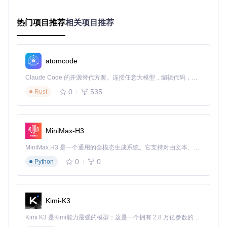
编码偏好记忆
：针对特定文件类型自动应用用户偏好编码，
减少重复设置操作
热门项目推荐
相关项目推荐
多标签编辑界面：同时处理GBK、UTF-8和GB18030三种编码
格式的文档，编码状态实时显示于状态栏
atomcode
技术原理专栏：编码识别的实现机制
Claude Code 的开源替代方案。连接任意大模型，编辑代码，运行命令，自动验证 — 全自动执行。用 Rust 构建，极致性能。 ｜ An open-source alternative to Claude Code. Connect any LLM, edit code, run commands, and verify changes — autonomously. Built in Rust for speed. Get Started
notepad--的编码识别系统采用三层检测架构：首先检查文件B
0
535
Rust
OM标记；若无BOM，则通过字符频率分析判断可能的编码类
型；最后结合用户历史设置和文件扩展名进行综合判定。这种
多层检测机制确保了在各种复杂情况下的编码识别准确性。
轻量架构：30MB级内存占用的性能优化方案
MiniMax-H3
通过精心的代码优化和架构设计，notepad--实现了功能丰富
MiniMax H3 是一个通用的全模态生成系统。它支持对由文本、图像、视频和音频组成的多模态上下文进行统一理解，并能生成分辨率高达 2K、时长可达 15 秒的带原生立体声音频的视频。得益于面向任务泛化的系统设计，H3 在预训练阶段就已具备广泛的多模态上下文理解与生成能力，能够出色地执行复杂的多模态指令。
性与资源轻量性的完美平衡：
0
0
Python
行业基准
notepa
VS Co
Notepad
性能指标
d--
值
de
++
启动时间
<1秒
3-5秒
3.2秒
0.8秒
Kimi-K3
30-50M
150-300
内存占用
220MB
45MB
Kimi K3 是Kimi能力最强的模型：这是一个拥有 2.8 万亿参数的混合专家（MoE）模型，具备原生视觉理解能力，并支持 100 万 token 的上下文窗口。
B
MB