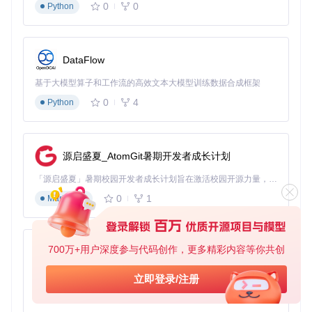
0
0
Python
大文件支
2GB
1GB
1.5GB
512MB
持
响应延迟
<100ms
<300ms
180ms
90ms
DataFlow
这种性能优势源于三大技术优化：基于Qt框架的高效UI渲染、
采用Scintilla编辑器组件的文本处理引擎、以及针对中文文本
基于大模型算子和工作流的高效文本大模型训练数据合成框架
的特殊优化算法。
0
4
Python
C++代码编辑场景：10万行代码文件流畅滚动，语法高亮实时
更新，内存占用稳定在42MB
源启盛夏_AtomGit暑期开发者成长计划
跨平台一致性：统一操作体验的设计哲学
「源启盛夏」暑期校园开发者成长计划旨在激活校园开源力量，通过积分激励、认证扶持、资源倾斜等形式，引导高校组织和开发者完成「入驻 — 建项目 — 做贡献 — 获认证 — 得资源」的完整闭环。无论你是想带领社团入驻平台的组织者，还是希望用代码贡献证明自己的开发者，都能在这里找到属于你的成长路径。
notepad--通过以下设计实现了跨平台操作的一致性：
0
1
Markdown
统一快捷键体系
：自定义快捷键方案可在不同平台间同步，
支持Windows和macOS风格快捷键切换
自适应界面布局
：根据操作系统自动调整窗口样式、菜单结
700万+用户深度参与代码创作，更多精彩内容等你共创
py-xiaozhi
构和控件布局
共享配置系统
：通过云端或本地文件实现配置跨平台同步，
基于Python的Xiaozhi AI，适用于想要完整Xiaozhi体验而无需拥有专用硬件的用户。
立即登录/注册
包括主题、语法高亮和插件设置
0
1
Python
![跨平台项目管理](https://raw.gitcode.com/GitHub_Trending/