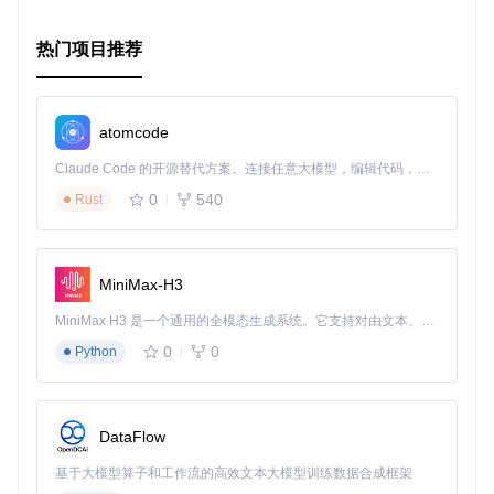
热门项目推荐
atomcode
Claude Code 的开源替代方案。连接任意大模型，编辑代码，运行命令，自动验证 — 全自动执行。用 Rust 构建，极致性能。 ｜ An open-source alternative to Claude Code. Connect any LLM, edit code, run commands, and verify changes — autonomously. Built in Rust for speed. Get Started
0
540
Rust
MiniMax-H3
MiniMax H3 是一个通用的全模态生成系统。它支持对由文本、图像、视频和音频组成的多模态上下文进行统一理解，并能生成分辨率高达 2K、时长可达 15 秒的带原生立体声音频的视频。得益于面向任务泛化的系统设计，H3 在预训练阶段就已具备广泛的多模态上下文理解与生成能力，能够出色地执行复杂的多模态指令。
0
0
Python
DataFlow
基于大模型算子和工作流的高效文本大模型训练数据合成框架