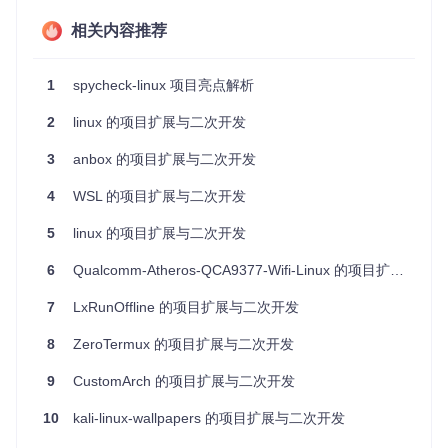
用方法。
相关内容推荐
LICENSE
：项目许可证文件，本项目采用开源许可证。
对项目进行扩展或者二次开发的方向
1
spycheck-linux 项目亮点解析
增强检测能力
：可以扩展 spycheck 的检测功能，包括检
2
linux 的项目扩展与二次开发
测更多类型的安全问题或与其他安全检测工具集成。
3
anbox 的项目扩展与二次开发
用户界面优化
：当前项目通过命令行与用户交互，可以开
发一个图形界面，使得操作更加直观。
4
WSL 的项目扩展与二次开发
跨平台支持
：虽然该项目是为 Linux 开发的，但可以扩展
5
linux 的项目扩展与二次开发
其支持其他操作系统，如 Windows 或 macOS。
6
Qualcomm-Atheros-QCA9377-Wifi-Linux 的项目扩展与二次开发
自动化和集成
：可以将 spycheck 集成到自动化测试流程
中，或者在 CI/CD 管道中使用，以自动化检测过程。
7
LxRunOffline 的项目扩展与二次开发
云端服务
：可以将 spycheck 的功能部署到云端，作为一
8
ZeroTermux 的项目扩展与二次开发
项服务提供给用户，无需用户自行安装和运行。
9
CustomArch 的项目扩展与二次开发
通过这些扩展和二次开发，spycheck-linux 项目可以更好地服
务于安全领域，帮助更多的用户保护其系统不受 Thunderspy
10
kali-linux-wallpapers 的项目扩展与二次开发
攻击的威胁。