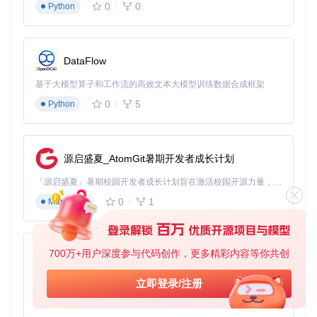
0
0
决策路径示例：
Python
检测到Intel Core i7-10750H → 自动匹配Comet Lake架构
支持方案
发现NVIDIA GTX 1650 Ti → 标记为不支持并建议禁用
DataFlow
识别Intel UHD核显 → 推荐适配的驱动配置
基于大模型算子和工作流的高效文本大模型训练数据合成框架
这种可视化的兼容性报告，将传统方式下需要1小时的兼容性
0
5
Python
分析缩短至10分钟，同时避免了人为判断错误。
第三步：配置手术（EFI生成）
最后一步是根据诊断结果"开处方"——自动生成优化的EFI配
源启盛夏_AtomGit暑期开发者成长计划
置。
「源启盛夏」暑期校园开发者成长计划旨在激活校园开源力量，通过积分激励、认证扶持、资源倾斜等形式，引导高校组织和开发者完成「入驻 — 建项目 — 做贡献 — 获认证 — 得资源」的完整闭环。无论你是想带领社团入驻平台的组织者，还是希望用代码贡献证明自己的开发者，都能在这里找到属于你的成长路径。
0
1
Markdown
EFI配置界面：提供macOS版本选择、硬件适配补丁、内核扩
展管理等核心功能，所有选项均基于硬件诊断结果智能推荐
核心配置项自动处理：
700万+用户深度参与代码创作，更多精彩内容等你共创
py-xiaozhi
SMBIOS型号
：根据CPU和显卡组合推荐最匹配的Mac型号
基于Python的Xiaozhi AI，适用于想要完整Xiaozhi体验而无需拥有专用硬件的用户。
硬件适配补丁
：自动应用针对特定硬件的ACPI补丁
立即登录/注册
内核扩展
：仅加载当前硬件必需的kext文件
0
1
Python
参数优化
：根据硬件特性调整启动参数