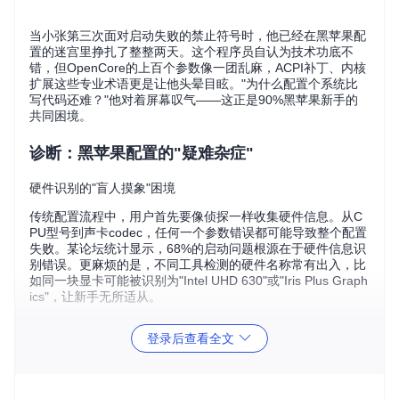
当小张第三次面对启动失败的禁止符号时，他已经在黑苹果配
置的迷宫里挣扎了整整两天。这个程序员自认为技术功底不
错，但OpenCore的上百个参数像一团乱麻，ACPI补丁、内核
扩展这些专业术语更是让他头晕目眩。"为什么配置个系统比
写代码还难？"他对着屏幕叹气——这正是90%黑苹果新手的
共同困境。
诊断：黑苹果配置的"疑难杂症"
硬件识别的"盲人摸象"困境
传统配置流程中，用户首先要像侦探一样收集硬件信息。从C
PU型号到声卡codec，任何一个参数错误都可能导致整个配置
失败。某论坛统计显示，68%的启动问题根源在于硬件信息识
别错误。更麻烦的是，不同工具检测的硬件名称常有出入，比
如同一块显卡可能被识别为"Intel UHD 630"或"Iris Plus Graph
ics"，让新手无所适从。
兼容性判断的"薛定谔难题"
登录后查看全文
即使准确获取了硬件信息，判断兼容性仍是个噩梦。NVIDIA显
卡在macOS 10.14后突然"失宠"，Intel核显则需要匹配特定的
驱动版本，而声卡适配更是要找到正确的布局ID。这种兼容性