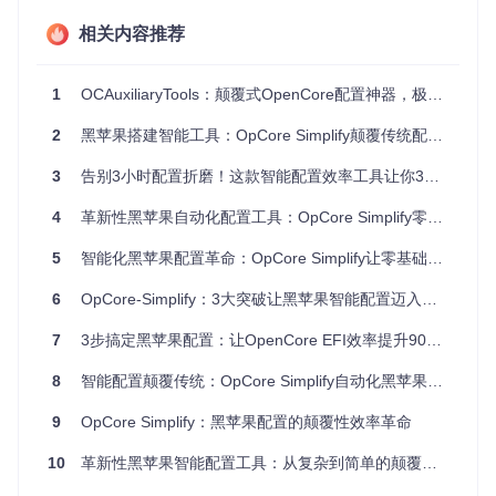
的不确定性，让许多用户陷入"试错-失败-再试错"的循环。
相关内容推荐
配置生成的"手工锻造"模式
最耗时的环节当属手动修改config.plist文件。这个XML格式的
1
OCAuxiliaryTools：颠覆式OpenCore配置神器，极简GUI实现跨平台EFI管理
配置文件包含数百个键值对，从SMBIOS型号到内核扩展加载
顺序，每一项都需要精准设置。经验丰富的用户平均需要2小
2
黑苹果搭建智能工具：OpCore Simplify颠覆传统配置流程，小白救星来了
时才能完成基础配置，而新手往往要花费数天时间反复调试。
💡 知识锚点：OpenCore是什么？
简单说，OpenCore就
3
告别3小时配置折磨！这款智能配置效率工具让你3分钟搞定黑苹果EFI
像黑苹果的"翻译官"，它能把macOS的指令"翻译"成普通P
C硬件能理解的语言。相比传统工具，它提供了更好的稳定
4
革新性黑苹果自动化配置工具：OpCore Simplify零基础上手指南
性和硬件支持，但配置复杂度也相应提高——这正是OpCo
re Simplify要解决的核心问题。
5
智能化黑苹果配置革命：OpCore Simplify让零基础新手3步搞定EFI引导
处方：OpCore Simplify的"诊疗方案"
6
OpCore-Simplify：3大突破让黑苹果智能配置迈入秒级时代
7
3步搞定黑苹果配置：让OpenCore EFI效率提升90%的颠覆式工具
第一步：硬件CT扫描（报告生成）
OpCore Simplify的硬件识别模块就像一台精密的CT扫描仪，
8
智能配置颠覆传统：OpCore Simplify自动化黑苹果解决方案
能自动完成硬件信息的采集与分析。
9
OpCore Simplify：黑苹果配置的颠覆性效率革命
硬件报告生成界面：Windows用户可直接导出当前系统信息，
10
革新性黑苹果智能配置工具：从复杂到简单的颠覆式解决方案
Linux/macOS用户可导入Windows生成的报告，避免了手动识