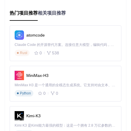
别的误差
工作流程解析：
热门项目推荐
相关项目推荐
graph TD

    A[启动硬件扫描] --> B[系统接口采集]

    B --> C[特征提取与标准化]

atomcode
    C --> D[数据库匹配验证]

Claude Code 的开源替代方案。连接任意大模型，编辑代码，运行命令，自动验证 — 全自动执行。用 Rust 构建，极致性能。 ｜ An open-source alternative to Claude Code. Connect any LLM, edit code, run commands, and verify changes — autonomously. Built in Rust for speed. Get Started
0
538
Rust
这个过程解决了三个关键问题：硬件信息的准确性、格式的标
准化以及与兼容性数据库的对接。用户只需点击"Export Hard
ware Report"按钮，5分钟内即可完成传统方式下30分钟的工
作。
MiniMax-H3
第二步：兼容性诊断（方案匹配）
MiniMax H3 是一个通用的全模态生成系统。它支持对由文本、图像、视频和音频组成的多模态上下文进行统一理解，并能生成分辨率高达 2K、时长可达 15 秒的带原生立体声音频的视频。得益于面向任务泛化的系统设计，H3 在预训练阶段就已具备广泛的多模态上下文理解与生成能力，能够出色地执行复杂的多模态指令。
基于硬件报告，系统会自动生成详细的兼容性诊断报告，就像
0
0
Python
医生出具的检查结果。
硬件兼容性检查界面：清晰标记各硬件组件的支持情况，如C
Kimi-K3
PU支持macOS High Sierra到Tahoe 26，独立显卡不支持，
核显完全兼容
Kimi K3 是Kimi能力最强的模型：这是一个拥有 2.8 万亿参数的混合专家（MoE）模型，具备原生视觉理解能力，并支持 100 万 token 的上下文窗口。