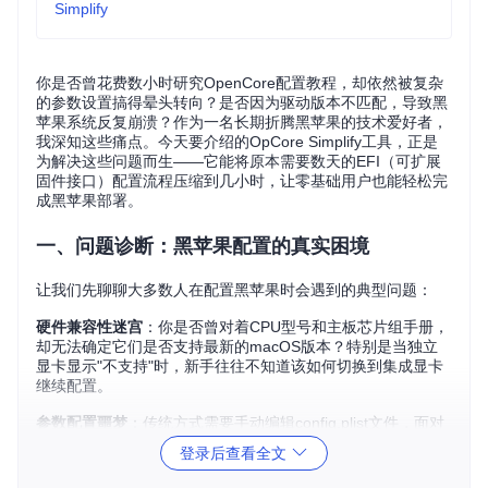
Simplify
你是否曾花费数小时研究OpenCore配置教程，却依然被复杂
的参数设置搞得晕头转向？是否因为驱动版本不匹配，导致黑
苹果系统反复崩溃？作为一名长期折腾黑苹果的技术爱好者，
我深知这些痛点。今天要介绍的OpCore Simplify工具，正是
为解决这些问题而生——它能将原本需要数天的EFI（可扩展
固件接口）配置流程压缩到几小时，让零基础用户也能轻松完
成黑苹果部署。
一、问题诊断：黑苹果配置的真实困境
让我们先聊聊大多数人在配置黑苹果时会遇到的典型问题：
硬件兼容性迷宫
：你是否曾对着CPU型号和主板芯片组手册，
却无法确定它们是否支持最新的macOS版本？特别是当独立
显卡显示"不支持"时，新手往往不知道该如何切换到集成显卡
继续配置。
参数配置噩梦
：传统方式需要手动编辑config.plist文件，面对
数百个参数项，即使是资深用户也难免出错。一个错误的ACPI
登录后查看全文
补丁设置，就可能导致系统卡在启动界面。