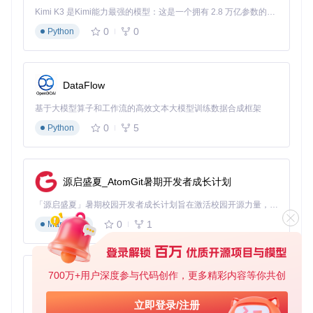
传统的文本编辑方式被直观的配置界面取代：
Kimi K3 是Kimi能力最强的模型：这是一个拥有 2.8 万亿参数的混合专家（MoE）模型，具备原生视觉理解能力，并支持 100 万 token 的上下文窗口。
0
0
Python
在这里你可以：
选择目标macOS版本（如macOS Tahoe 26）
DataFlow
配置ACPI补丁（点击"Configure Patches"按钮）
管理内核扩展（"Manage Kexts"选项）
基于大模型算子和工作流的高效文本大模型训练数据合成框架
设置音频布局ID和SMBIOS型号
0
5
Python
工具会根据你的硬件自动推荐最优配置，大大降低了决策难
度。
源启盛夏_AtomGit暑期开发者成长计划
2.4 一键生成EFI：自动化构建与验证
完成配置后，只需点击"Build OpenCore EFI"按钮：
「源启盛夏」暑期校园开发者成长计划旨在激活校园开源力量，通过积分激励、认证扶持、资源倾斜等形式，引导高校组织和开发者完成「入驻 — 建项目 — 做贡献 — 获认证 — 得资源」的完整闭环。无论你是想带领社团入驻平台的组织者，还是希望用代码贡献证明自己的开发者，都能在这里找到属于你的成长路径。
0
1
Markdown
工具会自动完成以下工作：
700万+用户深度参与代码创作，更多精彩内容等你共创
下载匹配的OpenCore版本
py-xiaozhi
配置必要的驱动和补丁
基于Python的Xiaozhi AI，适用于想要完整Xiaozhi体验而无需拥有专用硬件的用户。
生成可启动的EFI文件
立即登录/注册