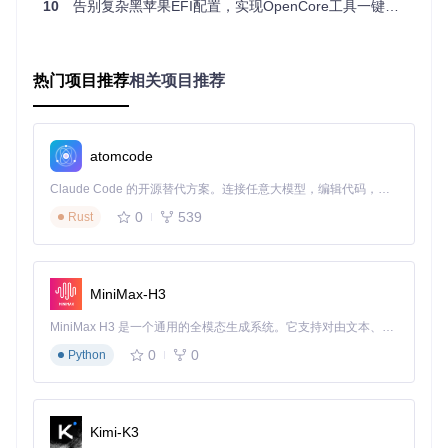
10
告别复杂黑苹果EFI配置，实现OpenCore工具一键自动化部署
确认报告生成成功（绿色对勾提示）
⚠️
注意事项
：
热门项目推荐
相关项目推荐
Windows用户可直接生成报告
Linux/macOS用户需要通过Windows系统生成后导入
确保ACPI目录和报告路径都显示对勾状态
2.2 兼容性检测：智能识别硬件支持情况
atomcode
硬件报告生成后，工具会自动分析各组件与macOS的兼容
Claude Code 的开源替代方案。连接任意大模型，编辑代码，运行命令，自动验证 — 全自动执行。用 Rust 构建，极致性能。 ｜ An open-source alternative to Claude Code. Connect any LLM, edit code, run commands, and verify changes — autonomously. Built in Rust for speed. Get Started
性：
0
539
Rust
这个界面会清晰显示每个硬件组件的支持状态：
MiniMax-H3
CPU：显示支持的macOS版本范围
显卡：独立显卡（如NVIDIA GTX系列）通常不支持，工具
MiniMax H3 是一个通用的全模态生成系统。它支持对由文本、图像、视频和音频组成的多模态上下文进行统一理解，并能生成分辨率高达 2K、时长可达 15 秒的带原生立体声音频的视频。得益于面向任务泛化的系统设计，H3 在预训练阶段就已具备广泛的多模态上下文理解与生成能力，能够出色地执行复杂的多模态指令。
会自动推荐使用集成显卡
0
0
Python
其他硬件：包括声卡、网卡等组件的兼容性评估
✓
成功标志
：顶部显示"Hardware is Compatible"绿色提示框
2.3 可视化配置：无需代码的参数设置
Kimi-K3