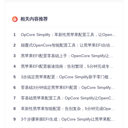
驱动管理难题
：不同硬件需要搭配特定版本的kext（内核扩
展），选错版本不仅功能无法正常工作，还可能引发系统稳定
性问题。更麻烦的是，这些驱动还需要根据macOS版本进行
匹配。
相关内容推荐
这些问题导致许多人在配置过程中半途而废，或者花费数周时
间反复调试仍无法获得稳定系统。
1
OpCore Simplify：革新性黑苹果配置工具，让OpenCore EFI创建智能化与轻松化
二、方案解析：4步完成黑苹果EFI自动化生成
2
颠覆式OpenCore智能配置工具：让黑苹果EFI自动生成不再是难题
3
黑苹果EFI配置零基础上手：OpenCore Simplify让复杂变得简单
OpCore Simplify将复杂的OpenCore配置流程拆解为四个清晰
步骤，每个步骤都有直观的图形界面引导，让整个过程变得可
4
黑苹果EFI配置极速指南：告别繁琐，5分钟完成专业级配置
控且可预测。
2.1 生成硬件报告：3步完成硬件适配检测
5
3步搞定黑苹果配置：OpCore Simplify新手零门槛教程
配置黑苹果的第一步是让系统了解你的硬件情况。OpCore Si
6
零基础3分钟搞定黑苹果EFI配置：OpCore Simplify新手入门指南
mplify提供了简单的硬件报告生成功能：
7
零基础黑苹果配置工具：OpCore Simplify让OpenCore安装像搭积木一样简单
8
革新性黑苹果智能配置：告别复杂，5分钟完成OpenCore自动配置
✓
操作流程
：
9
3个步骤掌握EFI生成：OpCore Simplify让黑苹果配置不再复杂
点击"Export Hardware Report"按钮生成报告
等待工具收集CPU、主板、显卡等关键硬件信息