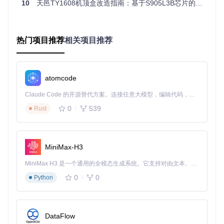
10
天邑TY1608机顶盒改造指南：基于S905L3B芯片的Armbian移植实践
二、方案设计：构建适配UNT403A的安装环境
2.1 定制化安装介质准备
热门项目推荐
相关项目推荐
为UNT403A构建专用启动盘需完成以下步骤：
下载适配镜像
获取s905l3a专用Armbian镜像（推荐版本：23.02.2）
atomcode
写入USB存储设备
Claude Code 的开源替代方案。连接任意大模型，编辑代码，运行命令，自动验证 — 全自动执行。用 Rust 构建，极致性能。 ｜ An open-source alternative to Claude Code. Connect any LLM, edit code, run commands, and verify changes — autonomously. Built in Rust for speed. Get Started
使用balenaEtcher将镜像写入≥8GB的USB 3.0设备，验证
0
539
Rust
命令：
md5sum
 /dev/sdX  
# 替换sdX为实际USB设备路径
MiniMax-H3
✅ 成功指标：校验值与官方提供的md5一致
MiniMax H3 是一个通用的全模态生成系统。它支持对由文本、图像、视频和音频组成的多模态上下文进行统一理解，并能生成分辨率高达 2K、时长可达 15 秒的带原生立体声音频的视频。得益于面向任务泛化的系统设计，H3 在预训练阶段就已具备广泛的多模态上下文理解与生成能力，能够出色地执行复杂的多模态指令。
0
0
配置启动参数
Python
编辑U盘根目录下的/boot/uEnv.txt文件：
FDT=/dtb/amlogic/meson-g12a-s905l3a-m401a.dtb

DataFlow
UBOOT=/u-boot-e900v22c.bin
