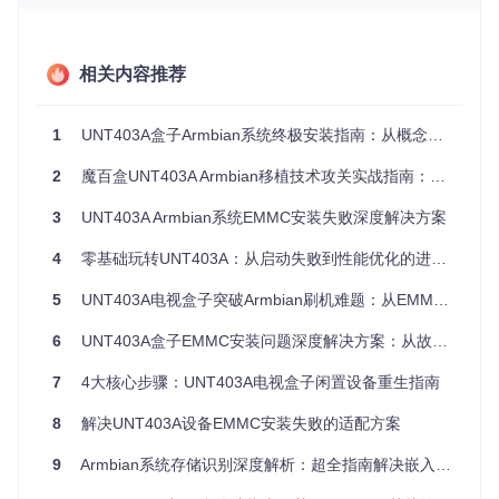
内存大
awk '/Mem:/ {pri
≥2GB
`free -h
小
nt $2}'`
相关内容推荐
⚠️ 风险提示：部分早期批次设备存在EMMC控制器兼容性
问题，可通过升级u-boot解决
1
UNT403A盒子Armbian系统终极安装指南：从概念到实践
1.2 软件配置错误识别矩阵
根据社区反馈，90%的安装失败源于以下配置错误：
2
魔百盒UNT403A Armbian移植技术攻关实战指南：从启动失败到稳定运行的完整解决方案
3
UNT403A Armbian系统EMMC安装失败深度解决方案
安装失败现象决策树：

├─ 启动黑屏 → 检查dtb文件是否匹配

4
零基础玩转UNT403A：从启动失败到性能优化的进阶指南
│  ├─ meson-g12a-s905l3a-m401a.dtb → 正确

│  └─ 其他dtb文件 → 更换专用dtb

5
UNT403A电视盒子突破Armbian刷机难题：从EMMC失败到稳定运行的完整解决方案
├─ 分区错误提示 → 检查ampart工具状态

│  ├─ 使用默认参数 → 需添加-a no禁用

6
UNT403A盒子EMMC安装问题深度解决方案：从故障诊断到系统优化
│  └─ 已禁用ampart → 检查分区表完整性

└─ 安装后无法启动 → u-boot配置问题

7
4大核心步骤：UNT403A电视盒子闲置设备重生指南
   ├─ 使用主线u-boot → 执行-m yes参数

8
解决UNT403A设备EMMC安装失败的适配方案
📌 关键提示：软件配置错误可通过修改/boot/uEnv.txt文件修
9
Armbian系统存储识别深度解析：超全指南解决嵌入式设备eMMC识别难题
复，无需重新制作启动盘