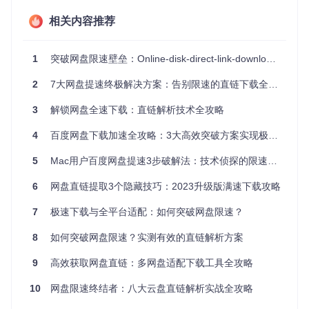
首先，通过智能分析网盘的API接口，工具能够提取出被隐藏
相关内容推荐
的直链地址。其次，采用多线程下载技术，充分利用用户的网
络带宽。最后，通过优化的数据传输方式，减少了中间环节的
延迟。
1
突破网盘限速壁垒：Online-disk-direct-link-download-assistant全攻略
速度对比
2
7大网盘提速终极解决方案：告别限速的直链下载全攻略
图：传统下载与直链下载的速度对比（单位：MB/s）
3
解锁网盘全速下载：直链解析技术全攻略
实战指南：从零开始使用工具
4
百度网盘下载加速全攻略：3大高效突破方案实现极速体验
如何在自己的浏览器中安装并使用这款工具？以下是详细的步
5
Mac用户百度网盘提速3步破解法：技术侦探的限速防火墙突破指南
骤说明：
6
网盘直链提取3个隐藏技巧：2023升级版满速下载攻略
第一步：安装脚本管理器
7
极速下载与全平台适配：如何突破网盘限速？
脚本管理器是运行用户脚本的必要工具。目前主流的选择有Ta
mpermonkey和Greasemonkey，它们支持Chrome、Firefox
8
如何突破网盘限速？实测有效的直链解析方案
等主流浏览器。安装过程非常简单，只需在浏览器的扩展商店
中搜索并添加相应的扩展即可。
9
高效获取网盘直链：多网盘适配下载工具全攻略
第二步：获取项目源码
10
网盘限速终结者：八大云盘直链解析实战全攻略
使用以下命令克隆项目仓库到本地：