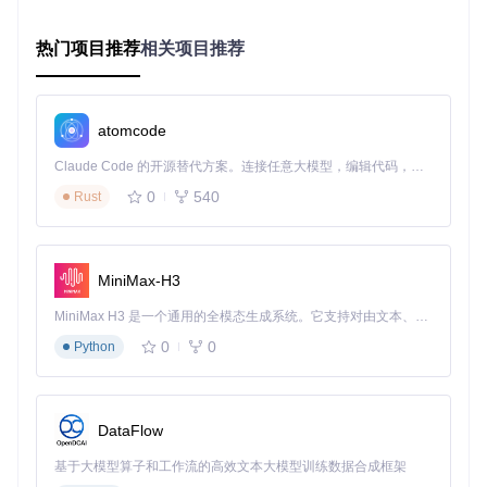
热门项目推荐
相关项目推荐
第三步：导入用户脚本
打开脚本管理器的控制面板
点击"创建新脚本"按钮
打开项目中的"（改）网盘直链下载助手.user.js"文件
atomcode
将文件内容复制到脚本编辑器中
保存并启用脚本
Claude Code 的开源替代方案。连接任意大模型，编辑代码，运行命令，自动验证 — 全自动执行。用 Rust 构建，极致性能。 ｜ An open-source alternative to Claude Code. Connect any LLM, edit code, run commands, and verify changes — autonomously. Built in Rust for speed. Get Started
0
540
Rust
脚本安装界面
图：脚本管理器中导入用户脚本的界面
第四步：验证安装效果
MiniMax-H3
访问任意支持的网盘平台，检查页面上是否出现了"直链下
MiniMax H3 是一个通用的全模态生成系统。它支持对由文本、图像、视频和音频组成的多模态上下文进行统一理解，并能生成分辨率高达 2K、时长可达 15 秒的带原生立体声音频的视频。得益于面向任务泛化的系统设计，H3 在预训练阶段就已具备广泛的多模态上下文理解与生成能力，能够出色地执行复杂的多模态指令。
载"按钮。如果按钮显示正常，说明安装成功。
0
0
Python
常见问题解决
如果安装后无法正常使用，可以尝试以下解决方法：
DataFlow
确保脚本管理器已启用该脚本
清除浏览器缓存并重启浏览器
基于大模型算子和工作流的高效文本大模型训练数据合成框架
检查是否有其他扩展与本工具冲突