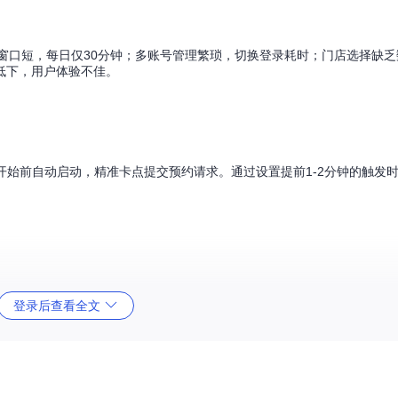
窗口短，每日仅30分钟；多账号管理繁琐，切换登录耗时；门店选择缺
低下，用户体验不佳。
约开始前自动启动，精准卡点提交预约请求。通过设置提前1-2分钟的触发
登录后查看全文
-10秒提交请求，有效提升预约成功率。
命周期，实现账号的自动登录、状态监控和异常处理。