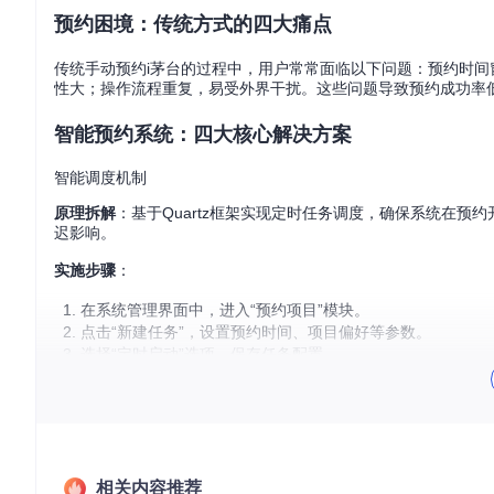
预约困境：传统方式的四大痛点
传统手动预约i茅台的过程中，用户常常面临以下问题：预约时间
性大；操作流程重复，易受外界干扰。这些问题导致预约成功率
智能预约系统：四大核心解决方案
智能调度机制
原理拆解
：基于Quartz框架实现定时任务调度，确保系统在预
迟影响。
实施步骤
：
在系统管理界面中，进入“预约项目”模块。
点击“新建任务”，设置预约时间、项目偏好等参数。
选择“定时启动”选项，保存任务配置。
效果验证
：系统可实现99.9%的定时准确率，较手动操作提前5
多账号管理系统
原理拆解
：采用加密存储技术和状态机模式，管理多个账号的生
相关内容推荐