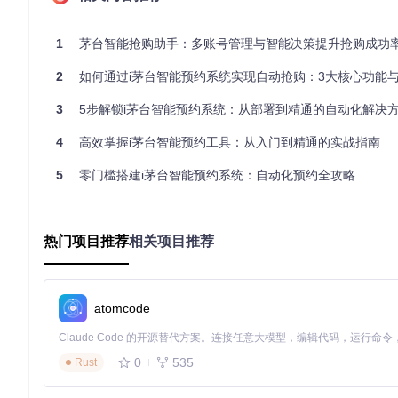
实施步骤
：
进入“用户管理”界面，点击“添加账号”按钮。
1
茅台智能抢购助手：多账号管理与智能决策提升抢购成功
输入手机号码并获取验证码，完成账号绑定。
设置账号优先级和预约项目偏好。
2
如何通过i茅台智能预约系统实现自动抢购：3大核心功能与零基础
效果验证
：系统支持同时管理5-10个账号，账号切换时间从手动
3
5步解锁i茅台智能预约系统：从部署到精通的自动化解决
4
高效掌握i茅台智能预约工具：从入门到精通的实战指南
智能门店选择系统
5
零门槛搭建i茅台智能预约系统：自动化预约全攻略
原理拆解
：通过历史数据挖掘和实时库存监控，构建门店成功率
实施步骤
：
热门项目推荐
相关项目推荐
在“门店列表”界面，设置筛选条件，如省份、城市、成功率等
系统自动展示符合条件的门店列表，并标注成功率。
选择目标门店，保存到预约任务中。
atomcode
效果验证
：智能筛选可将门店选择准确率提升40%，成功预约率提
0
535
Rust
实践指南：从部署到运行