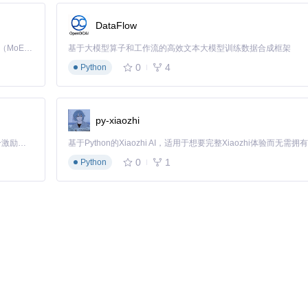
DataFlow
Kimi K3 是Kimi能力最强的模型：这是一个拥有 2.8 万亿参数的混合专家（MoE）模型，具备原生视觉理解能力，并支持 100 万 token 的上下文窗口。
基于大模型算子和工作流的高效文本大模型训练数据合成框架
0
4
Python
等关键参数。
py-xiaozhi
「源启盛夏」暑期校园开发者成长计划旨在激活校园开源力量，通过积分激励、认证扶持、资源倾斜等形式，引导高校组织和开发者完成「入驻 — 建项目 — 做贡献 — 获认证 — 得资源」的完整闭环。无论你是想带领社团入驻平台的组织者，还是希望用代码贡献证明自己的开发者，都能在这里找到属于你的成长路径。
0
1
Python
application-prod.yml
，可根据实际需求调整数据库连接池大小、缓
封禁风险。设置请求频率控制，每账号每分钟最多3次请求，避免触发系统