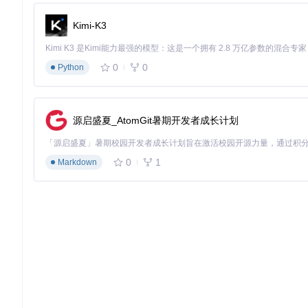
环境部署
Kimi-K3
获取项目代码
git 
clone
0
0
Python
配置环境变量
创建
.env
文件，设置数据库密码、Redis密码
启动服务
源启盛夏_AtomGit暑期开发者成长计划
cd
 campus-imaotai/doc/docker

0
1
Markdown
系统配置
关键配置文件路径：
campus-modular/src/main/resources/
优化策略：提升系统性能
网络优化
采用多IP轮换方案，通过代理池实现每个账号独立IP，降低被
算法优化