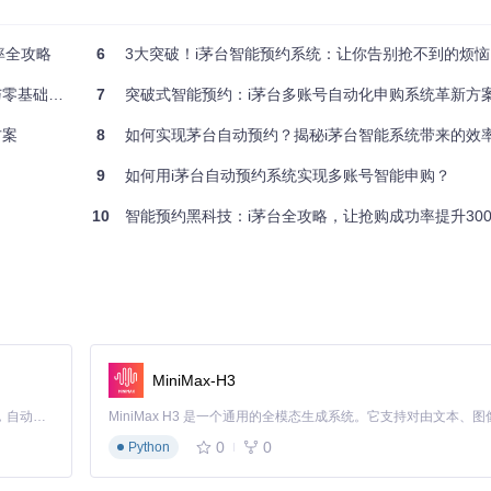
率全攻略
6
3大突破！i茅台智能预约系统：让你告别抢不到的烦恼
部署指南
7
突破式智能预约：i茅台多账号自动化申购系统革新方
的30秒缩短至2秒，提高操作效率。
方案
8
如何实现茅台自动预约？揭秘i茅台智能系统带来的效
9
如何用i茅台自动预约系统实现多账号智能申购？
10
智能预约黑科技：i茅台全攻略，让抢购成功率提升300%
分析模型，为用户推荐最优门店。
。
MiniMax-H3
高3-5倍。
Claude Code 的开源替代方案。连接任意大模型，编辑代码，运行命令，自动验证 — 全自动执行。用 Rust 构建，极致性能。 ｜ An open-source alternative to Claude Code. Connect any LLM, edit code, run commands, and verify changes — autonomously. Built in Rust for speed. Get Started
0
0
Python