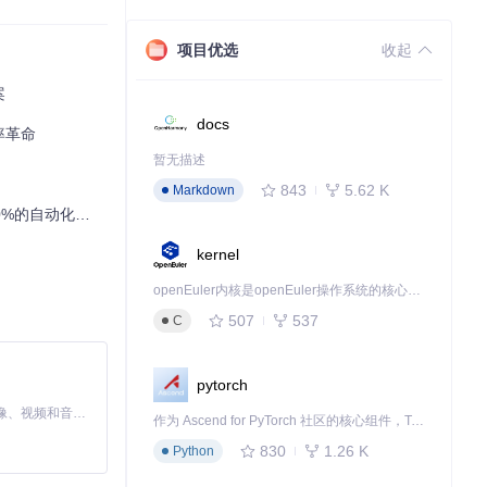
项目优选
收起
案
docs
率革命
暂无描述
843
5.62 K
Markdown
的自动化神器
kernel
openEuler内核是openEuler操作系统的核心，既是系统性能与稳定性的基石，也是连接处理器、设备与服务的桥梁。
507
537
C
pytorch
MiniMax H3 是一个通用的全模态生成系统。它支持对由文本、图像、视频和音频组成的多模态上下文进行统一理解，并能生成分辨率高达 2K、时长可达 15 秒的带原生立体声音频的视频。得益于面向任务泛化的系统设计，H3 在预训练阶段就已具备广泛的多模态上下文理解与生成能力，能够出色地执行复杂的多模态指令。
作为 Ascend for PyTorch 社区的核心组件，TorchNPU 是昇腾专为 PyTorch 打造的深度学习适配插件，使 PyTorch 框架能够直接调用昇腾 NPU，为开发者提供昇腾 AI 处理器的超强算力。
830
1.26 K
Python