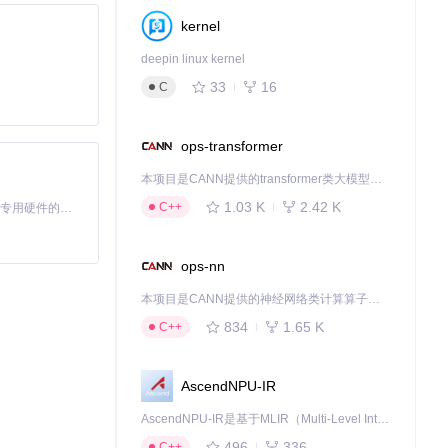
kernel
deepin linux kernel
33
16
C
ops-transformer
本项目是CANN提供的transformer类大模型算子库，实现网络在NPU上加速计算。
1.03 K
2.42 K
C++
基于Python的Xiaozhi AI，适用于想要完整Xiaozhi体验而无需拥有专用硬件的用户。
ops-nn
存策略等参数。
本项目是CANN提供的神经网络类计算算子库，实现网络在NPU上加速计算。
834
1.65 K
C++
AscendNPU-IR
反爬机制。
AscendNPU-IR是基于MLIR（Multi-Level Intermediate Representation）构建的，面向昇腾亲和算子编译时使用的中间表示，提供昇腾完备表达能力，通过编译优化提升昇腾AI处理器计算效率，支持通过生态框架使能昇腾AI处理器与深度调优
496
336
C++