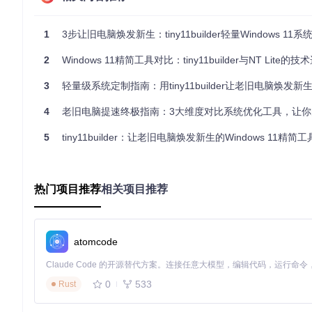
镜像大小
约4GB
约2GB
性能表现
启动速度提升30%，运行流畅
启动速度提升5
1
3步让旧电脑焕发新生：tiny11builder轻量Windows 11系统
维护难度
常规系统维护流程适用
需要专业知识
2
Windows 11精简工具对比：tiny11builder与NT Lite的
决策建议
：个人日常使用选择常规版；临时测试环境或极度低
3
轻量级系统定制指南：用tiny11builder让老旧电脑焕发新
模块化操作：三阶段闭环实施
4
老旧电脑提速终极指南：3大维度对比系统优化工具，让你的设备
准备阶段：环境与材料检查
5
tiny11builder：让老旧电脑焕发新生的Windows 11精简工
硬件兼容性检测
处理器：支持PAE、NX和SSE2指令集（可通过CPU-Z验
热门项目推荐
相关项目推荐
内存：常规版需4GB+，核心版需2GB+
存储：至少15GB空闲空间（建议SSD提升处理速度）
软件准备
atomcode
Windows 11官方ISO镜像（22H2及以上版本）
PowerShell 5.1或更高版本（系统自带）
0
533
Rust
管理员权限账户
环境验证