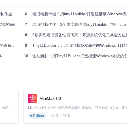
0%，功能受限
制作全指南
6
老旧电脑卡顿？用tiny11builder打造轻量级Windows系统，
进行故障排除
技术选型指南
7
老旧电脑优化：3个维度教你选tiny11builder与NT Lite，让
配设备可考虑核心版，但需接受功能限制。
生
8
5步实现老旧设备性能飞跃：开源系统优化工具全方位
焕发新生
9
Tiny11Builder：让老旧电脑焕发新生的Windows 11
具
10
告别臃肿：用Tiny11Builder打造极速Windows系统
证）
MiniMax-H3
Claude Code 的开源替代方案。连接任意大模型，编辑代码，运行命令，自动验证 — 全自动执行。用 Rust 构建，极致性能。 ｜ An open-source alternative to Claude Code. Connect any LLM, edit code, run commands, and verify changes — autonomously. Built in Rust for speed. Get Started
0
0
Python