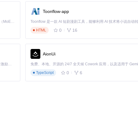
Toonflow-app
Kimi K3 是Kimi能力最强的模型：这是一个拥有 2.8 万亿参数的混合专家（MoE）模型，具备原生视觉理解能力，并支持 100 万 token 的上下文窗口。
0
16
HTML
ncipal.WindowsIdentity
]::GetCurrent()).IsInRole([
Security.Princi
目录所在分区。脚本执行过程中会创建大量临时文件，可能影响磁盘空间。
AionUi
「源启盛夏」暑期校园开发者成长计划旨在激活校园开源力量，通过积分激励、认证扶持、资源倾斜等形式，引导高校组织和开发者完成「入驻 — 建项目 — 做贡献 — 获认证 — 得资源」的完整闭环。无论你是想带领社团入驻平台的组织者，还是希望用代码贡献证明自己的开发者，都能在这里找到属于你的成长路径。
0
6
TypeScript