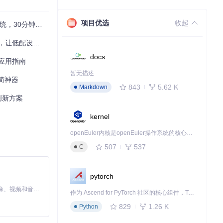
项目优选
收起
30分钟焕新体验
低配设备焕发新生
docs
应用指南
暂无描述
精简神器
843
5.62 K
Markdown
的创新方案
kernel
openEuler内核是openEuler操作系统的核心，既是系统性能与稳定性的基石，也是连接处理器、设备与服务的桥梁。
507
537
C
pytorch
MiniMax H3 是一个通用的全模态生成系统。它支持对由文本、图像、视频和音频组成的多模态上下文进行统一理解，并能生成分辨率高达 2K、时长可达 15 秒的带原生立体声音频的视频。得益于面向任务泛化的系统设计，H3 在预训练阶段就已具备广泛的多模态上下文理解与生成能力，能够出色地执行复杂的多模态指令。
作为 Ascend for PyTorch 社区的核心组件，TorchNPU 是昇腾专为 PyTorch 打造的深度学习适配插件，使 PyTorch 框架能够直接调用昇腾 NPU，为开发者提供昇腾 AI 处理器的超强算力。
829
1.26 K
Python