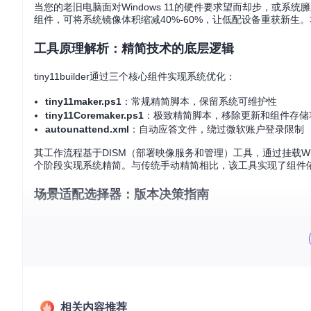
当您的老旧电脑面对Windows 11的硬件要求望而却步，或系统臃
组件，可将系统镜像体积缩减40%-60%，让低配设备重获新
工具原理解析：精简技术的底层逻辑
tiny11builder通过三个核心组件实现系统优化：
tiny11maker.ps1
：常规精简脚本，保留系统可维护性
tiny11Coremaker.ps1
：极致精简脚本，移除更新和组件存储
autounattend.xml
：自动应答文件，绕过微软账户登录限制
其工作流程基于DISM（部署映像服务和管理）工具，通过挂载W
个阶段实现系统精简。与传统手动精简相比，该工具实现了组件
场景适配选择器：版本决策指南
tiny11maker.ps1
tiny1
评估维度
日常使用版
适用设备
4GB+内存的老旧笔记本/台式机
2GB内存设备
核心特性
保留系统更新和语言包支持
移除WinSxS组件
功能限制
无关键功能缺失
无法安装更新
相关内容推荐