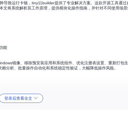
肿导致运行卡顿，tiny11builder提供了专业解决方案。这款开源工具通
生。本文将系统解析其工作原理，提供模块化操作指南，并针对不同使用场
功能
indows镜像、移除预安装应用和系统组件、优化注册表设置、重新打包生
依赖分析、批量操作自动化和系统稳定性验证，大幅降低操作风险。
1Coremaker.ps1
极限精简版
登录后查看全文
、虚拟机测试环境
存储、Windows Update
和新增功能