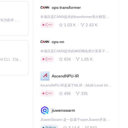
ops-transformer
本项目是CANN提供的transformer类大模型算子库，实现网络在NPU上加速计算。
Toonflow 是一款 AI 短剧漫剧工具，能够利用 AI 技术将小说自动转化为剧本，并结合 AI 生成的图片和视频，实现高效的短剧创作。借助 Toonflow，可以轻松完成从文字到影像的全流程，让短剧制作变得更加智能与便捷。
1.03 K
2.43 K
C++
pal.WindowsBuiltInRole
ops-nn
本项目是CANN提供的神经网络类计算算子库，实现网络在NPU上加速计算。
834
1.65 K
C++
免费、本地、开源的 24/7 全天候 Cowork 应用，以及适用于 Gemini CLI、Claude Code、Codex、OpenCode、Qwen Code、Goose CLI、Auggie 等的 OpenClaw | 🌟 喜欢就点star吧
AscendNPU-IR
AscendNPU-IR是基于MLIR（Multi-Level Intermediate Representation）构建的，面向昇腾亲和算子编译时使用的中间表示，提供昇腾完备表达能力，通过编译优化提升昇腾AI处理器计算效率，支持通过生态框架使能昇腾AI处理器与深度调优
496
335
C++
jiuwenswarm
JiuwenSwarm 是一款基于openJiuwen开发的智能AI Agent，它能够将大语言模型的强大能力，通过你日常使用的各类通讯应用，直接延伸至你的指尖。
3.14 K
842
Python