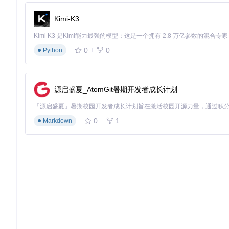
Kimi-K3
# 检查PowerShell版本
$PSVersionTable
.PSVersion

0
0
Python
# 验证管理员权限
([
Security.Principal.WindowsPrincipal
][
Security.Pri
[!WARNING] 操作前必须备份重要数据，特别是临时工作
源启盛夏_AtomGit暑期开发者成长计划
执行阶段：分步骤操作指南
步骤1：获取工具与挂载镜像
0
1
Markdown
# 克隆项目仓库
cd
 tiny11builder

# 挂载Windows 11 ISO镜像
# 方法：右键ISO文件选择"挂载"，记录分配的盘符（如E:）
步骤2：配置执行环境
# 设置PowerShell执行策略
Set-ExecutionPolicy
 Bypass 
-Scope
Process
# 查看脚本帮助信息