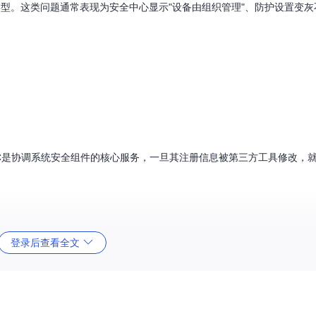
别故障类型。这类问题通常表现为安全中心显示"设备由组织管理"、防护设置变
WSC是协调系统安全组件的核心服务，一旦其注册信息被第三方工具修改，
登录后查看全文
ndows Defender服务）应显示"Running"状态，且启动类型为"Automati