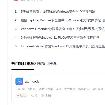
实施分级修复方案
1
5步修复指南：如何解决Windows安全中心异常问题
根据故障严重程度，我们提供三种递进式修复策略，从简单到复
执行快速恢复操作
2
破解ExplorerPatcher安全拦截：Windows防护软件误
对于临时性服务异常，通过重启关键服务通常可以解决问题：
3
Windows Defender故障修复全指南：从诊断到预防的系统安全
4
3个步骤解决Windows 11 PicGo安装与更新全流程问题
# 以管理员身份运行PowerShell
# 停止并重启安全中心服务
5
ExplorerPatcher修复Windows 11开始菜单失灵问题完全
Stop-Service
-Name
 wscsvc 
-Force
Start-Sleep
-Seconds
5
# 等待服务完全停止
Start-Service
-Name
 wscsvc

热门项目推荐
# 重新启动Defender防护服务
相关项目推荐
Restart-Service
-Name
 WinDefend 
-Force
# 验证服务状态
Get-Service
-Name
 wscsvc, WinDefend | 
Format-Table
atomcode
进行深度修复操作
当服务重启无效时，需要清理残留配置并重置安全组件：
0
536
Rust
注册表清理步骤
：