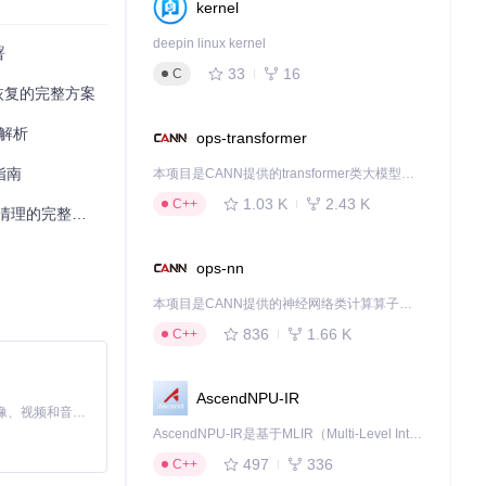
kernel
deepin linux kernel
署
33
16
C
到恢复的完整方案
度解析
ops-transformer
指南
本项目是CANN提供的transformer类大模型算子库，实现网络在NPU上加速计算。
1.03 K
2.43 K
C++
清理的完整指南
ops-nn
本项目是CANN提供的神经网络类计算算子库，实现网络在NPU上加速计算。
836
1.66 K
C++
AscendNPU-IR
MiniMax H3 是一个通用的全模态生成系统。它支持对由文本、图像、视频和音频组成的多模态上下文进行统一理解，并能生成分辨率高达 2K、时长可达 15 秒的带原生立体声音频的视频。得益于面向任务泛化的系统设计，H3 在预训练阶段就已具备广泛的多模态上下文理解与生成能力，能够出色地执行复杂的多模态指令。
AscendNPU-IR是基于MLIR（Multi-Level Intermediate Representation）构建的，面向昇腾亲和算子编译时使用的中间表示，提供昇腾完备表达能力，通过编译优化提升昇腾AI处理器计算效率，支持通过生态框架使能昇腾AI处理器与深度调优
497
336
C++