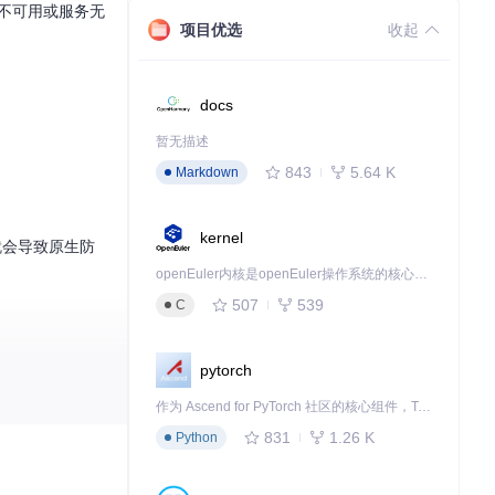
灰不可用或服务无
项目优选
收起
docs
暂无描述
843
5.64 K
Markdown
kernel
就会导致原生防
openEuler内核是openEuler操作系统的核心，既是系统性能与稳定性的基石，也是连接处理器、设备与服务的桥梁。
507
539
C
pytorch
作为 Ascend for PyTorch 社区的核心组件，TorchNPU 是昇腾专为 PyTorch 打造的深度学习适配插件，使 PyTorch 框架能够直接调用昇腾 NPU，为开发者提供昇腾 AI 处理器的超强算力。
831
1.26 K
Python
c"。