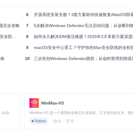
6
开源系统安装失败？3套方案助你快速恢复AtlasOS部
杂逐步恢复系统安全功能。
报问题完全攻略
7
5步解决Windows Defender无法启动问题：从诊断
防护方案
8
如何永久解决IDM激活难题？2025年3大革新方案深
9
macOS安全中心罢工？守护你的Mac安全防线的全程
指南
10
三步告别Windows Defender困扰：从临时禁用到彻底
MiniMax-H3
Claude Code 的开源替代方案。连接任意大模型，编辑代码，运行命令，自动验证 — 全自动执行。用 Rust 构建，极致性能。 ｜ An open-source alternative to Claude Code. Connect any LLM, edit code, run commands, and verify changes — autonomously. Built in Rust for speed. Get Started
0
0
Python