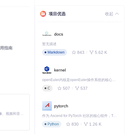
项目优选
收起
docs
暂无描述
应用指南
843
5.62 K
Markdown
kernel
openEuler内核是openEuler操作系统的核心，既是系统性能与稳定性的基石，也是连接处理器、设备与服务的桥梁。
507
537
C
pytorch
MiniMax H3 是一个通用的全模态生成系统。它支持对由文本、图像、视频和音频组成的多模态上下文进行统一理解，并能生成分辨率高达 2K、时长可达 15 秒的带原生立体声音频的视频。得益于面向任务泛化的系统设计，H3 在预训练阶段就已具备广泛的多模态上下文理解与生成能力，能够出色地执行复杂的多模态指令。
作为 Ascend for PyTorch 社区的核心组件，TorchNPU 是昇腾专为 PyTorch 打造的深度学习适配插件，使 PyTorch 框架能够直接调用昇腾 NPU，为开发者提供昇腾 AI 处理器的超强算力。
830
1.26 K
Python