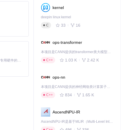
kernel
deepin linux kernel
33
16
C
ops-transformer
本项目是CANN提供的transformer类大模型算子库，实现网络在NPU上加速计算。
1.03 K
2.42 K
C++
基于Python的Xiaozhi AI，适用于想要完整Xiaozhi体验而无需拥有专用硬件的用户。
ops-nn
本项目是CANN提供的神经网络类计算算子库，实现网络在NPU上加速计算。
834
1.65 K
C++
AscendNPU-IR
AscendNPU-IR是基于MLIR（Multi-Level Intermediate Representation）构建的，面向昇腾亲和算子编译时使用的中间表示，提供昇腾完备表达能力，通过编译优化提升昇腾AI处理器计算效率，支持通过生态框架使能昇腾AI处理器与深度调优
496
336
C++