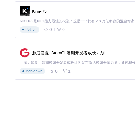
方式二：命令行界面
Kimi-K3
# 启动CLI模式
0
0
Python
方式三：开发模式
# 同时启动MCP服务器和前端界面
源启盛夏_AtomGit暑期开发者成长计划
⚠️ 常见误区：不要直接使用node命令运行单个文件，这会跳
0
1
Markdown
三、技术原理透视：PromptX架构解析
3.1 整体架构概览
PromptX采用分层架构设计，主要包含以下核心模块：
图1：PromptX技术架构示意图，展示了项目的核心模块和交互
3.2 认知系统核心