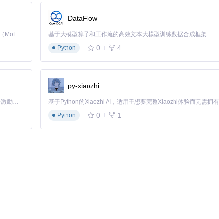
DataFlow
Kimi K3 是Kimi能力最强的模型：这是一个拥有 2.8 万亿参数的混合专家（MoE）模型，具备原生视觉理解能力，并支持 100 万 token 的上下文窗口。
基于大模型算子和工作流的高效文本大模型训练数据合成框架
0
4
Python
py-xiaozhi
「源启盛夏」暑期校园开发者成长计划旨在激活校园开源力量，通过积分激励、认证扶持、资源倾斜等形式，引导高校组织和开发者完成「入驻 — 建项目 — 做贡献 — 获认证 — 得资源」的完整闭环。无论你是想带领社团入驻平台的组织者，还是希望用代码贡献证明自己的开发者，都能在这里找到属于你的成长路径。
过项目的初始化流程和依赖检查。
0
1
Python
流程