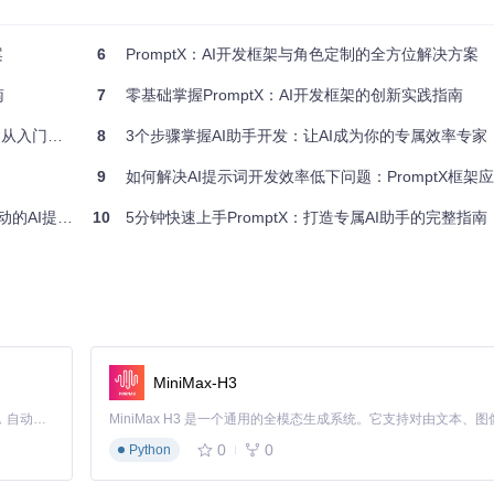
案
6
PromptX：AI开发框架与角色定制的全方位解决方案
南
7
零基础掌握PromptX：AI开发框架的创新实践指南
到精通指南
8
3个步骤掌握AI助手开发：让AI成为你的专属效率专家
9
如何解决AI提示词开发效率低下问题：PromptX框架
示词开发框架
10
5分钟快速上手PromptX：打造专属AI助手的完整指南
es文件夹
MiniMax-H3
Claude Code 的开源替代方案。连接任意大模型，编辑代码，运行命令，自动验证 — 全自动执行。用 Rust 构建，极致性能。 ｜ An open-source alternative to Claude Code. Connect any LLM, edit code, run commands, and verify changes — autonomously. Built in Rust for speed. Get Started
0
0
Python