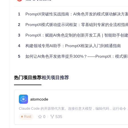
# 应输出v16.0.0或更高版本
1
PromptX突破性实战指南：AI角色开发的模式驱动解决方
2.2 获取项目代码
git 
clone
2
PromptX模式驱动提示词框架：零基础到专家的全流程指
cd
3
PromptX：赋能AI角色定制的创新开发工具 | 智能助手创建从入门
2.3 安装依赖
# 使用pnpm安装依赖（推荐）
4
构建领域专用AI助手：PromptX框架从入门到精通指南
pnpm install

5
如何让AI角色开发效率提升300%？——PromptX：模式驱动的AI提
# 或者使用npm
热门项目推荐
相关项目推荐
✅ 完成标记：依赖安装成功后，项目根目录将出现node_modul
2.4 三种启动方式
方式一：桌面客户端（推荐新手）
atomcode
# 构建并启动桌面应用
0
535
Rust