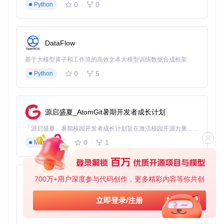
0
0
Python
DataFlow
基于大模型算子和工作流的高效文本大模型训练数据合成框架
0
5
Python
源启盛夏_AtomGit暑期开发者成长计划
「源启盛夏」暑期校园开发者成长计划旨在激活校园开源力量，通过积分激励、认证扶持、资源倾斜等形式，引导高校组织和开发者完成「入驻 — 建项目 — 做贡献 — 获认证 — 得资源」的完整闭环。无论你是想带领社团入驻平台的组织者，还是希望用代码贡献证明自己的开发者，都能在这里找到属于你的成长路径。
0
1
Markdown
700万+用户深度参与代码创作，更多精彩内容等你共创
py-xiaozhi
基于Python的Xiaozhi AI，适用于想要完整Xiaozhi体验而无需拥有专用硬件的用户。
立即登录/注册
0
1
Python