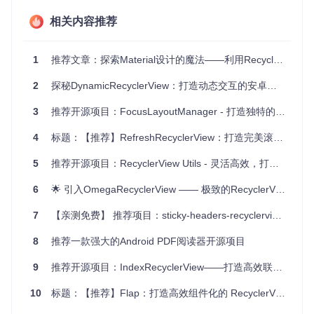
闻事件随时插播。
定制化布局
：音乐播放器的播放列表，既包括歌曲条目，也
相关内容推荐
可能穿插专辑推荐等特殊项。
响应式编程需求
：结合RxJava，实现在数据流上的自动更
1
推荐文章：探索Material设计的魔法——利用RecyclerView与CardView打造惊艳Android应用
新，非常适合实时性要求高的应用。
项目特点
2
探秘DynamicRecyclerView：打造动态交互的安卓列表神器
灵活的item插入
：无需手动计算位置，直接指定插入位
置，简化列表操作。
3
推荐开源项目：FocusLayoutManager - 打造独特的滚动体验
明确的视图类型分离
：提高代码的可读性和可维护性。
面向对象的Section管理
：让复杂的数据结构变得有序易
4
标题：【推荐】RefreshRecyclerView：打造完美滚动体验的Android神器！
控。
响应式支持
：完美融合RxJava，使数据绑定和生命周期管
5
推荐开源项目：RecyclerView Utils - 灵活高效，打造滚动视图的利器！
理更为优雅。
简洁的API设计
：快速上手，减少学习成本，提升开发效
6
🌟 引入OmegaRecyclerView —— 极致的RecyclerView扩展体验 🌟
率。
结语
7
【亲测免费】 推荐项目：sticky-headers-recyclerview，打造流畅的滑动列表体验
如果你正为RecyclerView的复杂管理而头疼，或是寻找提高列
8
推荐一款强大的Android PDF阅读器开源项目
表处理效率的解决方案，那么recyclerview-binder绝对值得一
试。它的出现，不仅简化了开发者的工作流程，而且提升了应
9
推荐开源项目：IndexRecyclerView——打造高效联系人列表
用的用户体验。立即体验它带来的改变，让你的列表交互设计
变得更加灵活与高效。记得，在你的下一个安卓项目中，加入
10
标题：【推荐】Flap：打造高效组件化的 RecyclerView 解决方案
这个强大的工具，感受不一样的列表管理之道！