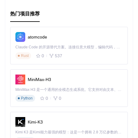
---

热门项目推荐
# 项目链接：
[
GitHub地址
](
https://github.com/satorufujiwara/recyclervie
开始探索 recyclerview-binder，解锁你的安卓列表新境界！

atomcode
Claude Code 的开源替代方案。连接任意大模型，编辑代码，运行命令，自动验证 — 全自动执行。用 Rust 构建，极致性能。 ｜ An open-source alternative to Claude Code. Connect any LLM, edit code, run commands, and verify changes — autonomously. Built in Rust for speed. Get Started
0
537
Rust
通过以上介绍，希望能激发你对recyclerview-binder的兴趣，
并在实际项目中发挥它的巨大潜力。
MiniMax-H3
MiniMax H3 是一个通用的全模态生成系统。它支持对由文本、图像、视频和音频组成的多模态上下文进行统一理解，并能生成分辨率高达 2K、时长可达 15 秒的带原生立体声音频的视频。得益于面向任务泛化的系统设计，H3 在预训练阶段就已具备广泛的多模态上下文理解与生成能力，能够出色地执行复杂的多模态指令。
0
0
Python
Kimi-K3
Kimi K3 是Kimi能力最强的模型：这是一个拥有 2.8 万亿参数的混合专家（MoE）模型，具备原生视觉理解能力，并支持 100 万 token 的上下文窗口。