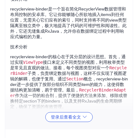
recyclerview-binder是一个旨在简化RecyclerView数据管理和
布局控制的安卓库。它让你能够随心所欲地插入items到任何
位置，无需关心它们应有的索引，同时支持将不同的view类型
隔离至独立类中，极大地提高了代码的可维护性和阅读性。此
外，它还无缝集成RxJava，允许你在数据绑定过程中利用响
应式编程的力量。
技术分析
recyclerview-binder的核心在于其分层的设计思想。首先，通
过实现
ViewType
接口来定义不同类型的视图，利用枚举类型
是常见且直观的做法。接着，每个视图类型对应一个
Recycle
rBinder
子类，负责绑定数据与视图，这样不仅实现了视图逻
辑的解耦，也便于复用。通过
Section
概念，recyclerview-bin
der进一步提供了按部分组织不同类型item的能力，这使得数
据结构更加清晰，易于管理。最后，
RecyclerBinderAdapt
er
作为这一切的粘合剂，提供了便捷的方法来添加、移除或替
换特定section下的binders，以及支持RxJava的生命周期绑
定，确保了资源的有效管理。
应用场景
登录后查看全文
多类型混排界面
：比如电商应用的商品列表，每种商品可能
有独特的展示方式。
动态内容更新
：新闻应用中的滚动头条，可以根据最新的新