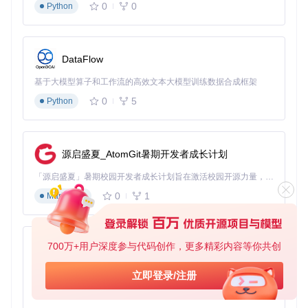
偏移
0
0
Python
表单交互组件：提升用户输入体验
应用场景
：登录注册、信息填写等表单场景
DataFlow
核心特性
：Field 组件内置输入验证、长度限制和错误提示
使用建议
：配合 Picker 组件实现联动选择，通过
bind:chan
基于大模型算子和工作流的高效文本大模型训练数据合成框架
ge
事件实时获取输入值
0
5
Python
反馈组件：优化用户操作感知
应用场景
：加载状态、操作结果提示等交互反馈
核心特性
：Toast 轻提示支持多种图标类型，Dialog 模态框提
源启盛夏_AtomGit暑期开发者成长计划
供异步操作确认机制
使用建议
：设置合理的
duration
参数控制提示显示时长，重
「源启盛夏」暑期校园开发者成长计划旨在激活校园开源力量，通过积分激励、认证扶持、资源倾斜等形式，引导高校组织和开发者完成「入驻 — 建项目 — 做贡献 — 获认证 — 得资源」的完整闭环。无论你是想带领社团入驻平台的组织者，还是希望用代码贡献证明自己的开发者，都能在这里找到属于你的成长路径。
要操作必须使用 Dialog 二次确认
0
1
Markdown
场景化应用案例：从需求到实现的完整路径
案例一：电商商品详情页构建
700万+用户深度参与代码创作，更多精彩内容等你共创
py-xiaozhi
业务痛点
：商品信息展示需要兼顾美观与性能
实现方案
：组合多种组件构建高性能详情页
基于Python的Xiaozhi AI，适用于想要完整Xiaozhi体验而无需拥有专用硬件的用户。
立即登录/注册
0
1
Python
布局结构
：使用 Row/Col 实现商品图片与信息的左右布局