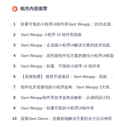
命令作用
：通过 npm 包管理器安装经过构建优化的生产版本
相关内容推荐
组件
执行效果
：node_modules 目录下生成 @vant/weapp 文件
夹，包含所有组件的编译后代码
1
轻量可靠的小程序UI组件库Vant Weapp：2025全面升级指南
方式二：源码部署（适合二次开发场景）
2
Vant Weapp 小程序 UI 组件库指南
git 
clone
3
Vant Weapp：企业级小程序UI解决方案的技术实践与架构解析
命令作用
：克隆完整项目源码到本地
执行效果
：获取包含组件源码（packages/）、示例项目（exa
4
Vant Weapp：高性能组件化方案的微信小程序UI框架
mple/）和构建脚本的完整工程结构
5
Vant Weapp：轻量、可靠的小程序 UI 组件库
突破组件使用壁垒：三步集成法
6
【亲测免费】 推荐开源项目：Vant Weapp - 高效、易用的微信小程序组件库
场景
：开发者首次使用组件时的配置困惑
解决方案
：标准化的组件引入流程，降低使用门槛
7
组件化开发驱动的小程序架构：Vant Weapp 3大维度解析
配置组件引用
8
Vant Weapp组件库技术架构全解析：从源码设计到性能优化
在页面 JSON 文件中声明需要使用的组件：
{
9
Vant Weapp：轻量可靠的小程序UI组件库
"usingComponents"
:
{
"van-button"
:
"@vant/weapp/button/index"
10
探索Vant Demo：优雅前端解决方案的全方位示例库
}