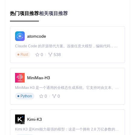
}
模板中使用组件
热门项目推荐
相关项目推荐
在 WXML 文件中添加组件标签：
<
van-button
type
=
"primary"
bind:click
=
"handleClick"
>
提交订
逻辑层交互
atomcode
在 JS 文件中实现组件事件处理：
Claude Code 的开源替代方案。连接任意大模型，编辑代码，运行命令，自动验证 — 全自动执行。用 Rust 构建，极致性能。 ｜ An open-source alternative to Claude Code. Connect any LLM, edit code, run commands, and verify changes — autonomously. Built in Rust for speed. Get Started
Page
({

0
538
Rust
handleClick
(
) {

    wx.
showToast
({ 
title
: 
'按钮点击成功'
 })

  }

MiniMax-H3
核心组件矩阵：覆盖 90% 业务场景
MiniMax H3 是一个通用的全模态生成系统。它支持对由文本、图像、视频和音频组成的多模态上下文进行统一理解，并能生成分辨率高达 2K、时长可达 15 秒的带原生立体声音频的视频。得益于面向任务泛化的系统设计，H3 在预训练阶段就已具备广泛的多模态上下文理解与生成能力，能够出色地执行复杂的多模态指令。
场景
：不同业务场景下的组件选型难题
解决方案
：分类化组件体系，匹配各类开发需求
0
0
Python
基础布局组件：构建页面骨架
应用场景
：商品列表、个人中心等需要网格布局的页面
Kimi-K3
核心特性
：提供 Row/Col 栅格系统，支持 24 列划分与响应式
配置
Kimi K3 是Kimi能力最强的模型：这是一个拥有 2.8 万亿参数的混合专家（MoE）模型，具备原生视觉理解能力，并支持 100 万 token 的上下文窗口。
使用建议
：结合
gutter
属性设置间距，通过
offset
实现列