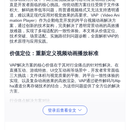
直是开发者面临的核心挑战。传统动图方案往往受限于文件体
积大、解码效率低等问题，而普通视频格式又无法支持透明通
道，难以满足现代应用对视觉效果的高要求。VAP（Video Ani
mation Player）作为企鹅电竞开发的跨平台视频动画解决方
案，通过创新的技术架构，完美解决了透明背景动画的高效播
放难题，实现了多端适配的一致性体验。本文将从价值定位、
技术突破、场景适配、实施路径到问题诊断，全面解析VAP的
技术原理与应用实践。
价值定位：重新定义视频动画播放标准
VAP解决方案的核心价值在于其对行业痛点的针对性解决。在
直播互动、游戏特效、UI交互动画等场景中，开发者常常面临
三大挑战：文件体积与视觉质量的平衡、跨平台一致性体验的
实现、以及复杂动画效果的高效渲染。VAP通过硬件解码与Alp
ha通道分离存储技术的结合，为这些问题提供了全方位的解决
方案。
行业痛点解决方案对比
传统
VAP解决
痛点描述
提升效果
登录后查看全文
方案
方案
H.264编
文件体积大，
文件体积减少8
码+Alph
GIF
最多256色，
3%，支持24位真彩