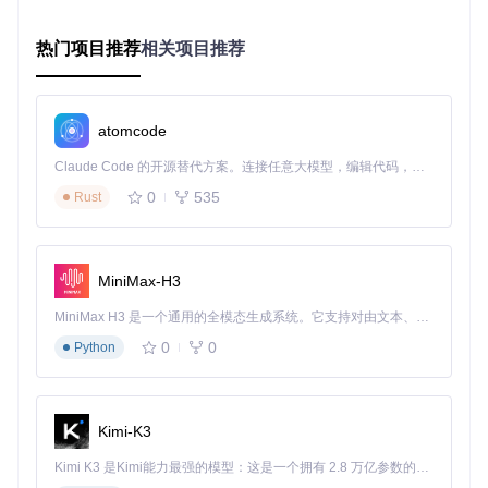
B数据与Alpha通道的分离存储及OpenGL实时合成过程
热门项目推荐
相关项目推荐
Alpha通道分离存储技术
VAP将视频帧的透明度信息存储在视频画面的特定区域，通过
自定义解析算法分离出RGB颜色数据与Alpha透明度数据。这
种方法既保持了H.264编码的高压缩率，又实现了传统视频格
atomcode
式无法支持的透明效果。在解码过程中，硬件解码器负责高效
解析RGB数据，而Alpha通道数据则通过CPU进行快速提取，
Claude Code 的开源替代方案。连接任意大模型，编辑代码，运行命令，自动验证 — 全自动执行。用 Rust 构建，极致性能。 ｜ An open-source alternative to Claude Code. Connect any LLM, edit code, run commands, and verify changes — autonomously. Built in Rust for speed. Get Started
两者在GPU中完成实时合成，确保了播放的流畅性。
0
535
Rust
跨平台渲染引擎架构
VAP采用统一的渲染引擎架构，在不同平台上针对底层图形AP
I进行优化：
MiniMax-H3
Android平台：基于OpenGL ES实现高效渲染
MiniMax H3 是一个通用的全模态生成系统。它支持对由文本、图像、视频和音频组成的多模态上下文进行统一理解，并能生成分辨率高达 2K、时长可达 15 秒的带原生立体声音频的视频。得益于面向任务泛化的系统设计，H3 在预训练阶段就已具备广泛的多模态上下文理解与生成能力，能够出色地执行复杂的多模态指令。
iOS平台：同时支持Metal和OpenGL两种渲染路径
0
0
Python
Web平台：利用WebGL技术实现硬件加速
这种架构设计保证了VAP在各平台上的性能最优，同时提供一
致的API接口，降低了跨平台开发的复杂度。
Kimi-K3
场景适配：从直播互动到游戏特效的全场景覆盖
Kimi K3 是Kimi能力最强的模型：这是一个拥有 2.8 万亿参数的混合专家（MoE）模型，具备原生视觉理解能力，并支持 100 万 token 的上下文窗口。