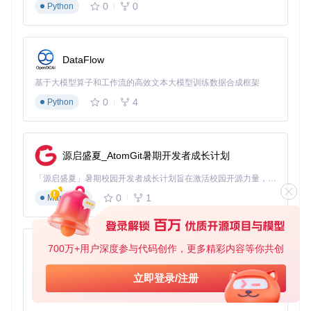
0
0
Python
VAP解决方案的设计充分考虑了不同应用场景的需求，通过灵
活的配置和扩展机制，能够满足从简单UI动画到复杂游戏特效
的多样化需求。
直播互动场景
DataFlow
在直播应用中，VAP可用于礼物特效、弹幕动画、等级提升效
基于大模型算子和工作流的高效文本大模型训练数据合成框架
果等场景。其低延迟、高流畅度的特性确保了互动体验的即时
0
4
Python
性和视觉效果的震撼性。例如，当观众发送虚拟礼物时，VAP
能够快速渲染出带有透明背景的3D动画效果，与直播画面无缝
融合，提升用户参与感。
游戏应用场景
源启盛夏_AtomGit暑期开发者成长计划
游戏中的技能特效、角色升级动画、场景过渡效果等都可以通
「源启盛夏」暑期校园开发者成长计划旨在激活校园开源力量，通过积分激励、认证扶持、资源倾斜等形式，引导高校组织和开发者完成「入驻 — 建项目 — 做贡献 — 获认证 — 得资源」的完整闭环。无论你是想带领社团入驻平台的组织者，还是希望用代码贡献证明自己的开发者，都能在这里找到属于你的成长路径。
过VAP实现。相比传统序列帧动画，VAP不仅大幅减少了资源
0
1
Markdown
包体积，还能保持60fps的流畅播放，提升游戏体验。特别是
在移动设备上，VAP的硬件解码优势能够有效降低CPU占用，
减少发热和电量消耗。
700万+用户深度参与代码创作，更多精彩内容等你共创
py-xiaozhi
图：VAP多帧动画效果合成示例，展示了从基础图形到复杂动
基于Python的Xiaozhi AI，适用于想要完整Xiaozhi体验而无需拥有专用硬件的用户。
立即登录/注册
画的合成过程，体现了跨平台渲染的一致性
0
1
Python
移动应用UI场景