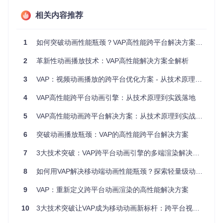
动图
a通道分
不支持半透明
色及半透明
离
相关内容推荐
序列
硬件解码
内存占用降低6
内存占用高，
帧动
+实时合
0%，加载速度提升
加载速度慢
1
如何突破动画性能瓶颈？VAP高性能跨平台解决方案全解析
画
成
3倍
We
2
革新性动画播放技术：VAP高性能解决方案全解析
跨平台统
解码效率提升20
bM
解码性能差，
一渲染引
0%，支持Android/i
透明
兼容性有限
3
VAP：视频动画播放的跨平台优化方案 - 从技术原理到行业落地指南
擎
OS/Web全平台
视频
4
VAP高性能跨平台动画引擎：从技术原理到实践落地
VAP的出现，不仅解决了传统方案的技术瓶颈，更重新定义了
视频动画播放的性能标准，为移动应用提供了高质量、高效率
5
VAP高性能动画跨平台解决方案：从技术原理到实战应用
的动画展示能力。
6
突破动画播放瓶颈：VAP的高性能跨平台解决方案
技术突破：透明动画的高效实现之道
7
3大技术突破：VAP跨平台动画引擎的多端渲染解决方案
VAP的核心技术突破在于其创新的Alpha通道处理与硬件加速
渲染架构。传统视频格式无法支持透明背景，而VAP通过将Alp
8
如何用VAP解决移动端动画性能瓶颈？探索轻量级动画引擎的创新价值
ha通道数据嵌入视频帧的特定区域，实现了硬件解码与透明效
果的完美结合。
9
VAP：重新定义跨平台动画渲染的高性能解决方案
10
3大技术突破让VAP成为移动动画新标杆：跨平台视频动画播放解决方案详解
图：VAP视频动画Alpha通道合成原理，展示了硬件解码后RG