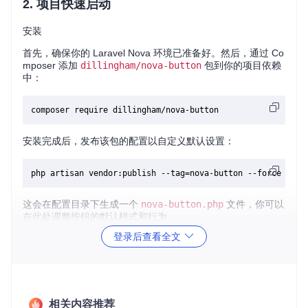
2. 项目快速启动
安装
首先，确保你的 Laravel Nova 环境已准备好。然后，通过 Co
mposer 添加
dillingham/nova-button
包到你的项目依赖
中：
安装完成后，发布该包的配置以自定义默认设置：
这会在配置目录下生成一个
nova-button.php
文件，你可以
在此处调整按钮的默认样式和行为。
登录后查看全文
使用示例
在 Nova 资源中集成 Nova Button，例如在 User 资源里添加
一个“标记为已确认”的按钮：
相关内容推荐
use
NovaButton
\
Button
;
