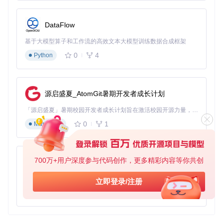
DataFlow
基于大模型算子和工作流的高效文本大模型训练数据合成框架
0
4
Python
源启盛夏_AtomGit暑期开发者成长计划
「源启盛夏」暑期校园开发者成长计划旨在激活校园开源力量，通过积分激励、认证扶持、资源倾斜等形式，引导高校组织和开发者完成「入驻 — 建项目 — 做贡献 — 获认证 — 得资源」的完整闭环。无论你是想带领社团入驻平台的组织者，还是希望用代码贡献证明自己的开发者，都能在这里找到属于你的成长路径。
0
1
Markdown
700万+用户深度参与代码创作，更多精彩内容等你共创
py-xiaozhi
基于Python的Xiaozhi AI，适用于想要完整Xiaozhi体验而无需拥有专用硬件的用户。
立即登录/注册
0
1
Python