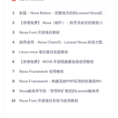
public
function
fields
(
Request 
$request
1
标题：Nova Button：优雅地为你的Laravel Nova应用添加按钮功能
{

return
 [

2
【亲测免费】 Nova（能叶）：程序员友好的视觉小说框架
        ID::
make
()->
sortable
(),

Text
::
make
(
'姓名'
, 
'name'
),

3
Nova Font 开源项目教程
Button
::
make
(
'标记为已确认'
)

            ->
event
(
'App\Events\ConfirmClick'
) 
// 自定义事
            ->
4
推荐使用：Nova ChartJS - Laravel Nova 的强大图表库
route
(
'app.nova.users.index'
) 
// 可选：导航
            ->
classes
(
'custom-btn-class'
), 
// 自定义 CSS 
    ];

5
Linux-nova 项目最佳实践教程
6
【亲测免费】 NOVA 开源视频播放器使用教程
3. 应用案例和最佳实践
7
Nova Framework 使用教程
8
用户管理
Nova Framework：构建高效PHP应用的轻量级MVC框架
: 如上所示，“标记为已确认”按钮可以帮助管理员
快速处理未验证用户，提高管理效率。
9
Nova媒体库字段：管理和扩展您的Laravel媒体库
工作流控制
: 在订单或任务列表中，通过按钮直接触发状态
变更或流转，如“批准”、“拒绝”操作。
10
Nova Font 开源项目安装与使用教程
即时通讯
: 实现一个“发送通知”按钮，通过后端事件触发消
息发送，无需离开当前页面即可完成任务。
最佳实践建议
利用事件系统：为每个按钮动作绑定特定事件，保持代码解