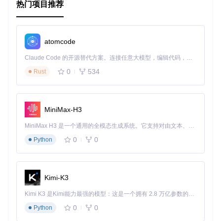
热门项目推荐
耦。
明确权限控制：确保只有授权用户可以访问特定操作的按
钮。
用户体验优化：通过配置加载速度和响应时间，保证操作反
atomcode
馈迅速，提升用户体验。
Claude Code 的开源替代方案。连接任意大模型，编辑代码，运行命令，自动验证 — 全自动执行。用 Rust 构建，极致性能。 ｜ An open-source alternative to Claude Code. Connect any LLM, edit code, run commands, and verify changes — autonomously. Built in Rust for speed. Get Started
4. 典型生态项目
0
534
Rust
虽然这个特定的开源项目主要聚焦于 Nova 按钮功能的扩展，
Laravel Nova 生态系统内还有很多其他优秀插件和组件，它们
可以与 Nova Button 配合使用，比如数据过滤器(
Nova\Filte
MiniMax-H3
rs
)、自定义字段(
Nova\Fields
)等，共同构建更为强大和灵
活的后台管理系统。结合这些生态项目，开发者可以根据具体
MiniMax H3 是一个通用的全模态生成系统。它支持对由文本、图像、视频和音频组成的多模态上下文进行统一理解，并能生成分辨率高达 2K、时长可达 15 秒的带原生立体声音频的视频。得益于面向任务泛化的系统设计，H3 在预训练阶段就已具备广泛的多模态上下文理解与生成能力，能够出色地执行复杂的多模态指令。
需求，设计出既美观又实用的管理界面。
0
0
Python
在开发过程中，探索如何将 Nova Button 与其他 Nova 插件整
合，如利用 Nova 的过滤器增强按钮的上下文相关性，或是通
过自定义字段类增加复杂交互，都是提高应用质量的有效途
径。
Kimi-K3
Kimi K3 是Kimi能力最强的模型：这是一个拥有 2.8 万亿参数的混合专家（MoE）模型，具备原生视觉理解能力，并支持 100 万 token 的上下文窗口。
以上就是关于
dillingham/nova-button
开源项目的简要教
0
0
Python
程和一些建议。开始探索并定制你的 Nova 应用，让后台管理
变得更加高效和顺手吧！