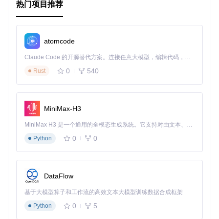
热门项目推荐
atomcode
Claude Code 的开源替代方案。连接任意大模型，编辑代码，运行命令，自动验证 — 全自动执行。用 Rust 构建，极致性能。 ｜ An open-source alternative to Claude Code. Connect any LLM, edit code, run commands, and verify changes — autonomously. Built in Rust for speed. Get Started
0
540
Rust
MiniMax-H3
MiniMax H3 是一个通用的全模态生成系统。它支持对由文本、图像、视频和音频组成的多模态上下文进行统一理解，并能生成分辨率高达 2K、时长可达 15 秒的带原生立体声音频的视频。得益于面向任务泛化的系统设计，H3 在预训练阶段就已具备广泛的多模态上下文理解与生成能力，能够出色地执行复杂的多模态指令。
0
0
Python
DataFlow
基于大模型算子和工作流的高效文本大模型训练数据合成框架
0
5
Python