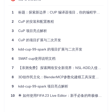
强大库支持
- 来自社区的强大库生态系统，能够满足各种
项目的需求。
1
标题：探索新边界：CUP 编译器项目，你的编程学习新伙伴！
活跃的社区
- 通过多种社交平台（如 Discord、Slack、Ma
trix、Gitter、Reddit 和 Twitter 等）形成的全球社区，提
2
CuP 的安装和配置教程
供了及时的技术支持和交流空间。
3
CuP 项目亮点解析
总结来说，Cup 语言是一个充满创新精神的项目，它以独特的
视角重新诠释了编程语言，让你在享受高效开发的同时，也能
领略到编程的乐趣。无论你是经验丰富的程序员还是刚刚入门
4
CuP 的项目扩展与二次开发
的新人，Cup 都值得一试。现在，就加入我们的社区，开启你
的 Cup 编程之旅吧！
5
kdd-cup-99-spark 的项目扩展与二次开发
6
SWAT-cup使用说明文档
7
【亲测免费】 探索网络安全新境界：NSL-KDD入侵检测数据集深度剖析
8
3D创作民主化：BlenderMCP参数化建模工具深度指南
9
kdd-cup-99-spark 项目亮点解析
10
🌟 如何使用FIFA 23 Live Editor：新手必备的终极修改工具指南