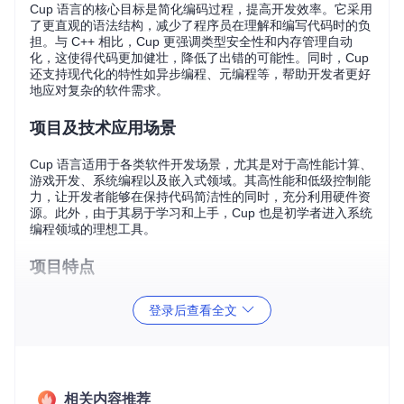
Cup 语言的核心目标是简化编码过程，提高开发效率。它采用
了更直观的语法结构，减少了程序员在理解和编写代码时的负
担。与 C++ 相比，Cup 更强调类型安全性和内存管理自动
化，这使得代码更加健壮，降低了出错的可能性。同时，Cup
还支持现代化的特性如异步编程、元编程等，帮助开发者更好
地应对复杂的软件需求。
项目及技术应用场景
Cup 语言适用于各类软件开发场景，尤其是对于高性能计算、
游戏开发、系统编程以及嵌入式领域。其高性能和低级控制能
力，让开发者能够在保持代码简洁性的同时，充分利用硬件资
源。此外，由于其易于学习和上手，Cup 也是初学者进入系统
编程领域的理想工具。
项目特点
简洁语法
- Cup 的设计旨在减少不必要的复杂性，让你能
登录后查看全文
更快地理解并编写代码。
自动内存管理
- 自动化的内存管理避免了手动内存分配和
释放带来的问题，提高了代码的安全性。
类型安全性
- 基于静态类型的类型检查确保了代码在运行
前就无类型错误，增强了程序的稳定性。
相关内容推荐