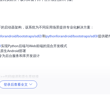
下的启动器架构，该系统为不同应用场景提供专业化解决方案：
forandroid/bootstraps/sdl2/
和
pythonforandroid/bootstraps/sdl3/
提供硬
/
实现Python后端与Web前端的混合开发模式
生Android部署
专为后台服务和库开发设计
C++代码编译和原生库链接
依赖的自动分析和冲突解决
登录后查看全文
多种CPU架构的交叉编译
打包的完整生命周期