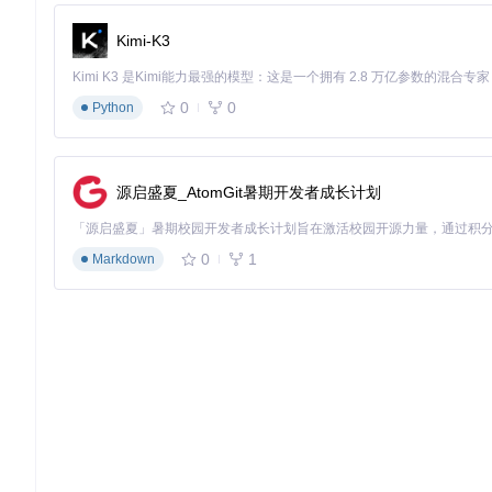
export
 PATH=
$PATH
:
$ANDROIDSDK
/tools:
$ANDROIDSDK
应用打包全流程
Kimi-K3
基础构建步骤
：
创建构建规范
0
0
Python
# 安装buildozer工具（推荐）
pip install buildozer

源启盛夏_AtomGit暑期开发者成长计划
# 初始化构建配置
配置构建规范文件
编辑生成的
buildozer.spec
文件，关键
0
1
Markdown
[app]
title
 = MyPythonApp        
# 应用名称
package.name
 = myapp       
# 包名
package.domain
 = org.example 
# 域名
source.dir
 = .             
# 源代码目录
requirements
 = python3,kivy 
# 依赖包列表
orientation
 = portrait     
# 屏幕方向
android.bootstrap
 = sdl2   
# 选择SDL2启动器
执行构建命令