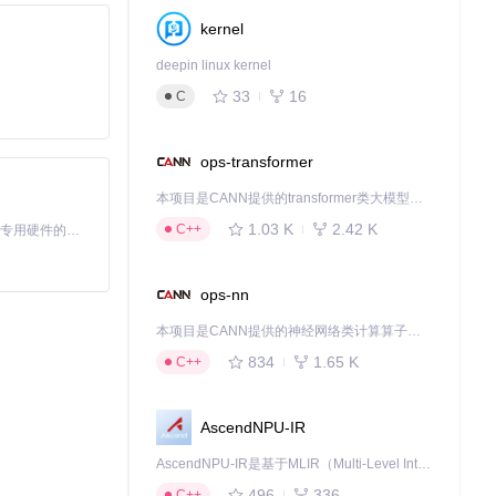
kernel
deepin linux kernel
33
16
C
ops-transformer
本项目是CANN提供的transformer类大模型算子库，实现网络在NPU上加速计算。
1.03 K
2.42 K
C++
基于Python的Xiaozhi AI，适用于想要完整Xiaozhi体验而无需拥有专用硬件的用户。
ops-nn
本项目是CANN提供的神经网络类计算算子库，实现网络在NPU上加速计算。
834
1.65 K
C++
AscendNPU-IR
AscendNPU-IR是基于MLIR（Multi-Level Intermediate Representation）构建的，面向昇腾亲和算子编译时使用的中间表示，提供昇腾完备表达能力，通过编译优化提升昇腾AI处理器计算效率，支持通过生态框架使能昇腾AI处理器与深度调优
496
336
C++