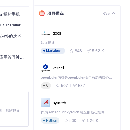
项目优选
收起
on操控手机
aller全攻略
docs
的技术之旅添翼
暂无描述
验
843
5.62 K
Markdown
d应用管理神器！
kernel
openEuler内核是openEuler操作系统的核心，既是系统性能与稳定性的基石，也是连接处理器、设备与服务的桥梁。
507
537
C
pytorch
MiniMax H3 是一个通用的全模态生成系统。它支持对由文本、图像、视频和音频组成的多模态上下文进行统一理解，并能生成分辨率高达 2K、时长可达 15 秒的带原生立体声音频的视频。得益于面向任务泛化的系统设计，H3 在预训练阶段就已具备广泛的多模态上下文理解与生成能力，能够出色地执行复杂的多模态指令。
作为 Ascend for PyTorch 社区的核心组件，TorchNPU 是昇腾专为 PyTorch 打造的深度学习适配插件，使 PyTorch 框架能够直接调用昇腾 NPU，为开发者提供昇腾 AI 处理器的超强算力。
830
1.26 K
Python