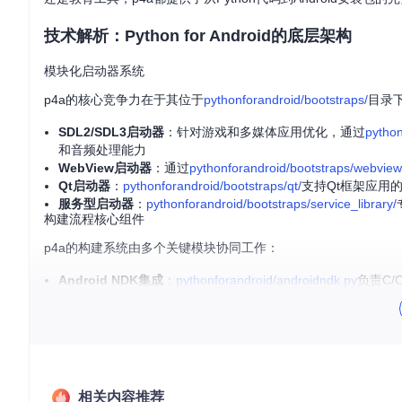
技术解析：Python for Android的底层架构
模块化启动器系统
p4a的核心竞争力在于其位于
pythonforandroid/bootstraps/
目录
SDL2/SDL3启动器
：针对游戏和多媒体应用优化，通过
python
和音频处理能力
WebView启动器
：通过
pythonforandroid/bootstraps/webview
Qt启动器
：
pythonforandroid/bootstraps/qt/
支持Qt框架应用的原
服务型启动器
：
pythonforandroid/bootstraps/service_library/
构建流程核心组件
p4a的构建系统由多个关键模块协同工作：
Android NDK集成
：
pythonforandroid/androidndk.py
负责C/
依赖关系解析
：
pythonforandroid/graph.py
实现Python包
多架构支持
：
pythonforandroid/archs.py
管理arm64-v8a等
构建配置管理
：通过
pythonforandroid/bdistapk.py
处理APK
实操步骤：从环境搭建到APK生成
相关内容推荐