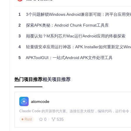
系统环境准备
基础依赖要求
：
1
3个问题解锁Windows Android兼容新可能：跨平台应用突破
Python 3.8+环境
2
探索APK奥秘：Android Chunk Format工具库
Android SDK（API级别21或更高）
Android NDK（版本r23c或更新）
3
颠覆认知？M系列芯片Mac运行Android应用的终极探索
构建工具链：Git、Make、CMake、JDK 8+
4
轻量级安卓应用运行神器：APK Installer如何重新定义Windows
开发环境配置流程
：
5
APKToolGUI：一站式Android APK文件处理工具
获取项目代码
git 
clone
cd
热门项目推荐
相关项目推荐
安装核心依赖
pip install --upgrade pip

atomcode
配置环境变量
在
.bashrc
或终端配置文件中添加：
export
0
535
Rust
export
export
 ANDROIDAPI=21  
# 最低支持的Android API级别