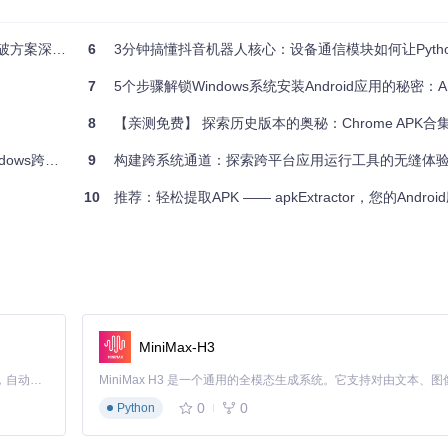
方案深度探索
6
3分钟搞懂抖音机器人核心：设备通信模块如何让Pyth
7
5个步骤解锁Windows系统安装Android应用的秘密：APK Inst
8
【亲测免费】 探索历史版本的奥秘：Chrome APK合集为你
跨平台体验
9
构建跨系统通道：探索跨平台应用运行工具的无缝体
10
推荐：轻松提取APK —— apkExtractor，您的Androi
MiniMax-H3
Claude Code 的开源替代方案。连接任意大模型，编辑代码，运行命令，自动验证 — 全自动执行。用 Rust 构建，极致性能。 ｜ An open-source alternative to Claude Code. Connect any LLM, edit code, run commands, and verify changes — autonomously. Built in Rust for speed. Get Started
0
0
Python