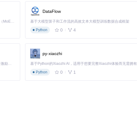
DataFlow
Kimi K3 是Kimi能力最强的模型：这是一个拥有 2.8 万亿参数的混合专家（MoE）模型，具备原生视觉理解能力，并支持 100 万 token 的上下文窗口。
基于大模型算子和工作流的高效文本大模型训练数据合成框架
0
4
Python
py-xiaozhi
「源启盛夏」暑期校园开发者成长计划旨在激活校园开源力量，通过积分激励、认证扶持、资源倾斜等形式，引导高校组织和开发者完成「入驻 — 建项目 — 做贡献 — 获认证 — 得资源」的完整闭环。无论你是想带领社团入驻平台的组织者，还是希望用代码贡献证明自己的开发者，都能在这里找到属于你的成长路径。
配置项如下：
0
1
Python