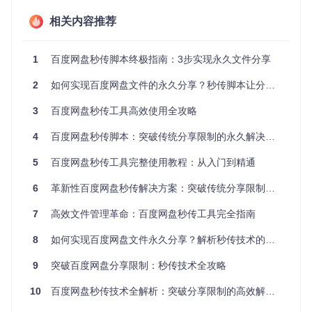
相关内容推荐
方案象限：技术原理与系统架构
特征值计算的技术实现
1
百度网盘秒传脚本终极指南：3步实现永久文件分享
秒传系统采用SHA-1与MD5双哈希算法组合，通过滑动窗口机
2
如何实现百度网盘文件的永久分享？秒传脚本让分享不再失效
制对文件内容进行分块校验。当用户请求生成秒传链接时，系
统首先计算文件的整体哈希值，再对关键数据块进行二次校
3
百度网盘秒传工具高效使用全攻略
验，确保特征值的唯一性和抗碰撞能力。这种双层校验机制既
满足了识别精度要求，又控制了计算资源消耗。
4
百度网盘秒传脚本：突破传统分享限制的永久解决方案
秒传协议的交互流程
5
百度网盘秒传工具完整使用教程：从入门到精通
秒传功能的实现依赖于客户端与服务端的协同工作：客户端负
6
革新性百度网盘秒传解决方案：突破传统分享限制的永久文件传输技术
责文件特征值计算与界面交互，服务端处理特征值匹配与权限
验证。当用户提交转存请求时，系统首先在本地完成特征值计
算，再通过API接口与网盘服务端进行比对验证，整个过程不
7
高效文件管理革命：百度网盘秒传工具完全指南
涉及原始文件数据的传输，从而实现"瞬时转存"效果。
8
如何实现百度网盘文件永久分享？解析秒传技术的高效传输方案
技术局限性分析
9
突破百度网盘分享限制：秒传技术全攻略
尽管秒传技术带来显著优势，仍存在三方面限制：一是依赖网
盘服务端的文件索引机制，未被索引的文件无法实现秒传；二
10
百度网盘秒传技术全解析：突破分享限制的高效解决方案
是对于小于1MB的小文件，特征值计算的相对耗时可能超过直
接上传；三是受限于浏览器环境的计算能力，超大文件（100