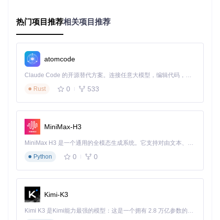
GB以上）的特征值生成可能导致页面短暂无响应。
热门项目推荐
相关项目推荐
实践象限：行业适配与操作工作流
开发者协作场景应用
atomcode
开发者可利用秒传技术构建项目资源库，实现开发环境的快速
配置。具体工作流如下：
Claude Code 的开源替代方案。连接任意大模型，编辑代码，运行命令，自动验证 — 全自动执行。用 Rust 构建，极致性能。 ｜ An open-source alternative to Claude Code. Connect any LLM, edit code, run commands, and verify changes — autonomously. Built in Rust for speed. Get Started
0
533
准备阶段：将开发环境配置文件、依赖库和工具包上传至
Rust
网盘，生成秒传链接
执行阶段：团队成员通过秒传链接一键转存完整开发环境
验证阶段：通过MD5校验工具确认转存文件完整性，启动
MiniMax-H3
环境验证脚本
MiniMax H3 是一个通用的全模态生成系统。它支持对由文本、图像、视频和音频组成的多模态上下文进行统一理解，并能生成分辨率高达 2K、时长可达 15 秒的带原生立体声音频的视频。得益于面向任务泛化的系统设计，H3 在预训练阶段就已具备广泛的多模态上下文理解与生成能力，能够出色地执行复杂的多模态指令。
风险提示：敏感配置文件应进行加密处理，避免权限泄露导致
的安全风险。备选方案：对于包含隐私信息的开发资源，可采
0
0
Python
用"特征值+密码"的双重验证机制。
教育资源分发方案
Kimi-K3
教育工作者可建立课程资源秒传库，实现教学材料的高效分
发：
Kimi K3 是Kimi能力最强的模型：这是一个拥有 2.8 万亿参数的混合专家（MoE）模型，具备原生视觉理解能力，并支持 100 万 token 的上下文窗口。