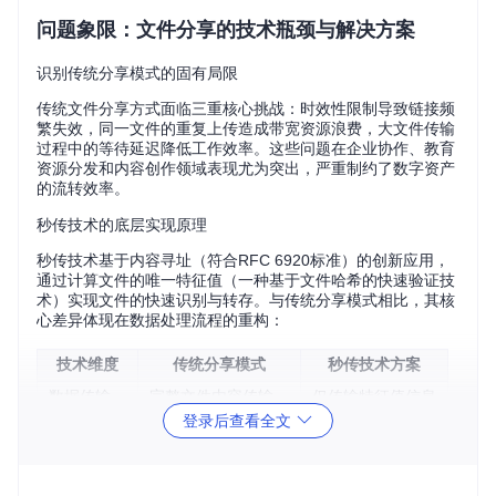
问题象限：文件分享的技术瓶颈与解决方案
识别传统分享模式的固有局限
传统文件分享方式面临三重核心挑战：时效性限制导致链接频
繁失效，同一文件的重复上传造成带宽资源浪费，大文件传输
过程中的等待延迟降低工作效率。这些问题在企业协作、教育
资源分发和内容创作领域表现尤为突出，严重制约了数字资产
的流转效率。
秒传技术的底层实现原理
秒传技术基于内容寻址（符合RFC 6920标准）的创新应用，
通过计算文件的唯一特征值（一种基于文件哈希的快速验证技
术）实现文件的快速识别与转存。与传统分享模式相比，其核
心差异体现在数据处理流程的重构：
技术维度
传统分享模式
秒传技术方案
数据传输
完整文件内容传输
仅传输特征值信息
登录后查看全文
存储占用
重复文件多副本存储
单一文件多引用
链接有效期
平台策略限制
理论永久有效
传输耗时
与文件大小正相关
毫秒级响应