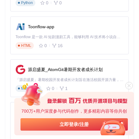
准备阶段：按课程模块组织教学视频、课件和习题集，批
0
0
Python
量生成秒传链接
执行阶段：通过学习管理系统(LMS)定向分发秒传链接，
学生端自动完成转存
验证阶段：系统统计转存完成率，对未成功转存的学生提
Toonflow-app
供备用下载通道
Toonflow 是一款 AI 短剧漫剧工具，能够利用 AI 技术将小说自动转化为剧本，并结合 AI 生成的图片和视频，实现高效的短剧创作。借助 Toonflow，可以轻松完成从文字到影像的全流程，让短剧制作变得更加智能与便捷。
数据表明，采用秒传技术后，教育资源的分发效率提升约7
0
16
HTML
0%，学生获取材料的平均等待时间从15分钟缩短至2分钟以
内。
内容创作者资源管理
源启盛夏_AtomGit暑期开发者成长计划
内容创作者可构建个人素材库，实现创作资源的高效管理：
「源启盛夏」暑期校园开发者成长计划旨在激活校园开源力量，通过积分激励、认证扶持、资源倾斜等形式，引导高校组织和开发者完成「入驻 — 建项目 — 做贡献 — 获认证 — 得资源」的完整闭环。无论你是想带领社团入驻平台的组织者，还是希望用代码贡献证明自己的开发者，都能在这里找到属于你的成长路径。
准备阶段：将常用素材分类存储，建立特征值索引目录
0
1
Markdown
执行阶段：创作过程中通过秒传链接快速调用所需素材
验证阶段：使用素材版本控制工具确认素材完整性和最新
状态
700万+用户深度参与代码创作，更多精彩内容等你共创
AionUi
效能优化建议：定期对素材库进行特征值更新，避免因文件修
改导致的秒传失效。可设置每周日凌晨自动执行特征值更新任
免费、本地、开源的 24/7 全天候 Cowork 应用，以及适用于 Gemini CLI、Claude Code、Codex、OpenCode、Qwen Code、Goose CLI、Auggie 等的 OpenClaw | 🌟 喜欢就点star吧
立即登录/注册
务，平衡资源消耗与时效性。
0
6
TypeScript
拓展象限：效能优化与学习路径