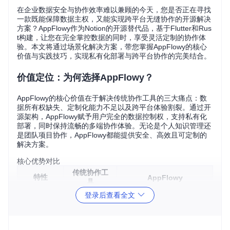
在企业数据安全与协作效率难以兼顾的今天，您是否正在寻找
一款既能保障数据主权，又能实现跨平台无缝协作的开源解决
方案？AppFlowy作为Notion的开源替代品，基于Flutter和Rus
t构建，让您在完全掌控数据的同时，享受灵活定制的协作体
验。本文将通过场景化解决方案，带您掌握AppFlowy的核心
价值与实践技巧，实现私有化部署与跨平台协作的完美结合。
价值定位：为何选择AppFlowy？
AppFlowy的核心价值在于解决传统协作工具的三大痛点：数
据所有权缺失、定制化能力不足以及跨平台体验割裂。通过开
源架构，AppFlowy赋予用户完全的数据控制权，支持私有化
部署，同时保持流畅的多端协作体验。无论是个人知识管理还
是团队项目协作，AppFlowy都能提供安全、高效且可定制的
解决方案。
核心优势对比
传统协作工
特性
AppFlowy
具
登录后查看全文
数据控制
第三方托管
本地存储/私有化部署
权
定制化能
有限插件支
完全开源，可深度定制