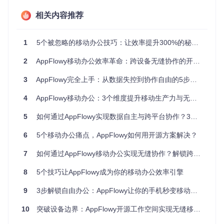
力
持
跨平台体
统一Flutter框架，体验一
相关内容推荐
功能不一致
验
致
部署方式
仅云服务
桌面/移动/自托管多种选择
1
5个被忽略的移动办公技巧：让效率提升300%的秘密武器
场景化解决方案：从个人到团队的协作升级
2
AppFlowy移动办公效率革命：跨设备无缝协作的开源解决方案
3
AppFlowy完全上手：从数据失控到协作自由的5步解决方案
创建安全协作空间：3步实现团队数据隔离
用户场景
：营销团队需要独立管理项目资料，同时确保部门数
4
AppFlowy移动办公：3个维度提升移动生产力与无缝协作体验
据安全隔离。
5
如何通过AppFlowy实现数据自主与跨平台协作？3大场景+5个实战技巧
解决方案
：通过AppFlowy的空间管理功能，创建独立工作区
并配置权限。
6
5个移动办公痛点，AppFlowy如何用开源方案解决？
实施步骤
：
7
如何通过AppFlowy移动办公实现无缝协作？解锁跨设备高效工作新方式
打开AppFlowy，点击主界面右下角「+」按钮
8
5个技巧让AppFlowy成为你的移动办公效率引擎
在「Create a new space」弹窗中输入空间名称（如"Mar
keting"）
9
3步解锁自由办公：AppFlowy让你的手机秒变移动工作站
选择权限类型（Public/Private），点击「Create」完成创
建
10
突破设备边界：AppFlowy开源工作空间实现无缝移动办公体验