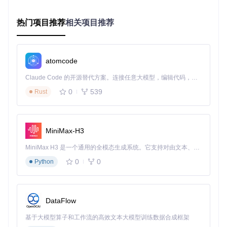
AppFlowy创建协作空间界面：支持多空间隔离与权限管理
热门项目推荐
相关项目推荐
效果验证
：团队成员只能访问授权空间，数据完全隔离，管理
员可随时调整权限。
多设备无缝协作：随时随地访问最新内容
atomcode
用户场景
：商务人士需要在办公室电脑、家中平板和手机间无
缝切换工作，确保资料实时同步。
Claude Code 的开源替代方案。连接任意大模型，编辑代码，运行命令，自动验证 — 全自动执行。用 Rust 构建，极致性能。 ｜ An open-source alternative to Claude Code. Connect any LLM, edit code, run commands, and verify changes — autonomously. Built in Rust for speed. Get Started
0
539
Rust
解决方案
：利用AppFlowy的跨平台同步功能，实现多设备数
据自动更新。
实施步骤
：
MiniMax-H3
在所有设备安装AppFlowy并登录同一账号
MiniMax H3 是一个通用的全模态生成系统。它支持对由文本、图像、视频和音频组成的多模态上下文进行统一理解，并能生成分辨率高达 2K、时长可达 15 秒的带原生立体声音频的视频。得益于面向任务泛化的系统设计，H3 在预训练阶段就已具备广泛的多模态上下文理解与生成能力，能够出色地执行复杂的多模态指令。
在设置中启用「自动同步」功能
编辑任一设备上的内容，其他设备自动获取更新
0
0
Python
AppFlowy移动端空间管理界面：支持多设备同步与快速访问
DataFlow
效果验证
：在手机上创建的待办事项，在电脑端自动显示，修
改内容实时同步，无延迟。
基于大模型算子和工作流的高效文本大模型训练数据合成框架