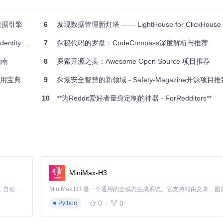
式地图，为用户提供流畅的地图浏览体验。
eoJSON层，只在视图范围内加载或卸载地物，提高性能，利用空间索引来加速
特性进行解析，实现对灯塔信号序列的模拟，尽管数据可能存在不一致性，但它
数据引擎
6
发现数据管理新灯塔 —— LightHouse for ClickHouse
anager
7
探秘代码的罗盘：CodeCompass深度解析与推荐
指南
8
探索开源之美：Awesome Open Source 项目推荐
应用宝典
9
探索安全智慧的新领域 - Safety-Magazine开源项目推
塔在海上导航中的重要性。
10
**为Reddit爱好者量身定制的神器 - ForRedditors**
 GIS开发的开发者来说，这是一个很好的实践案例。
信息的最新性。
可见区域的地物，提高了地图滚动的平滑度。
光序列，增加了互动性和现实感。
MiniMax-H3
进，共同打造更完善的地图体验。
Claude Code 的开源替代方案。连接任意大模型，编辑代码，运行命令，自动验证 — 全自动执行。用 Rust 构建，极致性能。 ｜ An open-source alternative to Claude Code. Connect any LLM, edit code, run commands, and verify changes — autonomously. Built in Rust for speed. Get Started
都是一个值得探索和使用的开源项目。立即访问，开启你的海洋探险之旅吧！
0
0
Python