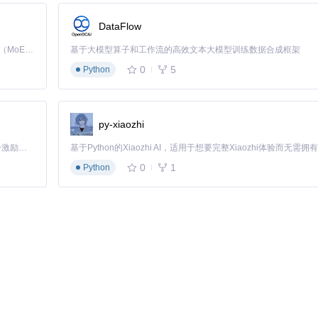
DataFlow
Kimi K3 是Kimi能力最强的模型：这是一个拥有 2.8 万亿参数的混合专家（MoE）模型，具备原生视觉理解能力，并支持 100 万 token 的上下文窗口。
基于大模型算子和工作流的高效文本大模型训练数据合成框架
0
5
Python
py-xiaozhi
「源启盛夏」暑期校园开发者成长计划旨在激活校园开源力量，通过积分激励、认证扶持、资源倾斜等形式，引导高校组织和开发者完成「入驻 — 建项目 — 做贡献 — 获认证 — 得资源」的完整闭环。无论你是想带领社团入驻平台的组织者，还是希望用代码贡献证明自己的开发者，都能在这里找到属于你的成长路径。
0
1
Python