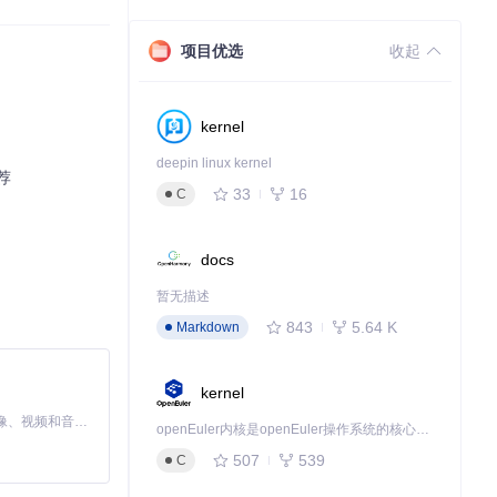
查询。
尽可能准确地还原
项目优选
收起
kernel
deepin linux kernel
荐
33
16
C
docs
暂无描述
843
5.64 K
Markdown
kernel
MiniMax H3 是一个通用的全模态生成系统。它支持对由文本、图像、视频和音频组成的多模态上下文进行统一理解，并能生成分辨率高达 2K、时长可达 15 秒的带原生立体声音频的视频。得益于面向任务泛化的系统设计，H3 在预训练阶段就已具备广泛的多模态上下文理解与生成能力，能够出色地执行复杂的多模态指令。
openEuler内核是openEuler操作系统的核心，既是系统性能与稳定性的基石，也是连接处理器、设备与服务的桥梁。
507
539
C