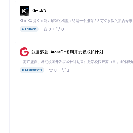
Kimi-K3
0
0
Python
源启盛夏_AtomGit暑期开发者成长计划
0
1
Markdown