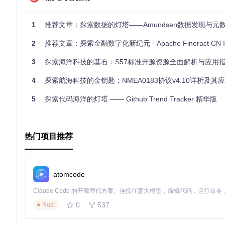
Leaflet
：这是一个轻量级的JavaScript库，用于创建交互
leaflet.indexedfeaturelayer.js
：扩展了 Leaflet 的G
leaflet.light.js
：通过对OpenStreetMap提供的灯塔
1
推荐文章：探索数据的灯塔——Amundsen数据发现与元
真实效果。
2
推荐文章：探索金融数字化新纪元 - Apache Fineract CN Identity M
3、项目及技术应用场景
3
探索海洋科技的基石：S57标准开源资源全面解析与应用
Beacon Map 可用于多个场景：
4
探索航海科技的金钥匙：NMEA0183协议v4.10详析及其
教育：作为地理和航海课程的教学辅助工具，帮助学生理解灯
5
探索代码海洋的灯塔 —— Github Trend Tracker 精华版
旅游：为海洋爱好者和旅行者提供探索世界灯塔的虚拟之旅。
开发者参考：对于想学习如何使用OpenStreetMap和Web
4、项目特点
热门项目推荐
实时更新：数据每天夜间从Overpass API提取并更新，确保
高效性能：通过优化的GeoJSON层处理大量数据，仅显示
动态模拟：根据OpenStreetMap数据，尽力模拟灯塔的灯
atomcode
开源：由Geodienst团队创建，鼓励社区成员参与贡献和改
无论是为了学术研究，还是纯粹出于兴趣，Beacon Map 
0
537
Rust