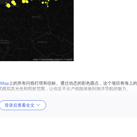
tMap
上的所有闪烁灯塔和信标。通过动态的彩色圆点，这个项目将海上
试模拟其光色和照射范围，让你足不出户就能体验到海洋导航的魅力。
登录后查看全文
ight:sequence
和
seamark:light:1:sequence
）的 OpenStreet