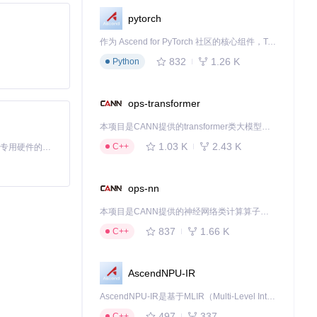
pytorch
作为 Ascend for PyTorch 社区的核心组件，TorchNPU 是昇腾专为 PyTorch 打造的深度学习适配插件，使 PyTorch 框架能够直接调用昇腾 NPU，为开发者提供昇腾 AI 处理器的超强算力。
832
1.26 K
Python
ops-transformer
本项目是CANN提供的transformer类大模型算子库，实现网络在NPU上加速计算。
1.03 K
2.43 K
C++
基于Python的Xiaozhi AI，适用于想要完整Xiaozhi体验而无需拥有专用硬件的用户。
ops-nn
本项目是CANN提供的神经网络类计算算子库，实现网络在NPU上加速计算。
837
1.66 K
C++
AscendNPU-IR
AscendNPU-IR是基于MLIR（Multi-Level Intermediate Representation）构建的，面向昇腾亲和算子编译时使用的中间表示，提供昇腾完备表达能力，通过编译优化提升昇腾AI处理器计算效率，支持通过生态框架使能昇腾AI处理器与深度调优
497
337
C++