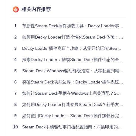
插件商店浏览
：通过分类清晰的商店界面，快速找到所需
相关内容推荐
功能插件
插件状态管理
：一键启用/禁用已安装插件，实时生效无需
重启
1
革新性Steam Deck插件加载工具：Decky Loader零门槛使用指南
版本控制
：自动管理插件更新，支持回滚到历史版本
系统资源监控
：显示插件占用的系统资源，帮助优化性能
2
如何用Decky Loader打造个性化Steam Deck体验：插件加载与管理全攻略
3
Decky Loader插件商店全攻略：从零开始玩转Steam Deck插件（新手入门）
插件商店界面展示了分类浏览、搜索功能和插件详情预览
4
探索Decky Loader：解锁Steam Deck插件生态的全新可能
核心组件解析
5
Steam Deck Windows驱动终极指南：从零配置到精通使用
Decky Loader采用前后端分离架构，主要由以下部分组成：
6
突破Steam Deck功能边界：Decky Loader插件系统深度应用指南
前端界面
：
frontend/src/
目录下的React组件，提供用户交
互界面
7
如何让Steam Deck手柄在Windows上完美适配？SWICD驱动配置全指南
后端服务
：
backend/decky_loader/
目录下的Python代码，
处理核心逻辑
8
如何用Decky Loader打造专属Steam Deck？新手友好的插件加载器全攻略
插件系统
：
backend/decky_loader/plugin/
目录下的插件管
理模块
9
如何使用Decky Loader：Steam Deck插件加载器完整指南
[!TIP]
实操小贴士
：初次使用时，建议先浏览"推荐插件"分
10
Steam Deck手柄驱动零门槛配置指南：即插即用的Windows控制器映射工具
类，安装社区热门插件体验基础功能。