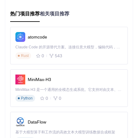
安装指南：如何在Steam Deck上部署插件管理
热门项目推荐
相关项目推荐
系统？
想要开始使用Decky Loader，需要完成哪些准备工作？以下是
在Steam Deck上安装插件管理系统的详细步骤：
atomcode
前置条件检查
Claude Code 的开源替代方案。连接任意大模型，编辑代码，运行命令，自动验证 — 全自动执行。用 Rust 构建，极致性能。 ｜ An open-source alternative to Claude Code. Connect any LLM, edit code, run commands, and verify changes — autonomously. Built in Rust for speed. Get Started
确保你的Steam Deck已开启开发者模式
0
543
Rust
系统版本需在SteamOS 3.0或更高
保持设备电量在50%以上或连接电源
安装步骤
🔍 打开Steam Deck的Konsole终端
MiniMax-H3
执行以下命令克隆项目仓库：
MiniMax H3 是一个通用的全模态生成系统。它支持对由文本、图像、视频和音频组成的多模态上下文进行统一理解，并能生成分辨率高达 2K、时长可达 15 秒的带原生立体声音频的视频。得益于面向任务泛化的系统设计，H3 在预训练阶段就已具备广泛的多模态上下文理解与生成能力，能够出色地执行复杂的多模态指令。
git 
clone
0
0
Python
进入项目目录：
cd
运行安装脚本：
DataFlow
基于大模型算子和工作流的高效文本大模型训练数据合成框架