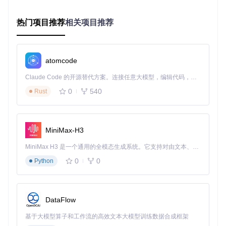
高质量特征点。
热门项目推荐
相关项目推荐
SuperGlue：图神经网络匹配器
SuperGlue作为后端匹配模块，在
models/superglue.py
中实
现，引入了三项关键技术：
atomcode
双向图神经网络
：同时对两张图像的特征点进行上下文建模
注意力机制
：动态调整特征点之间的匹配权重
Claude Code 的开源替代方案。连接任意大模型，编辑代码，运行命令，自动验证 — 全自动执行。用 Rust 构建，极致性能。 ｜ An open-source alternative to Claude Code. Connect any LLM, edit code, run commands, and verify changes — autonomously. Built in Rust for speed. Get Started
最优匹配层
：通过可微分匈牙利算法求解最优匹配
0
540
Rust
图1：SuperGlue在室内场景中实现的特征匹配可视化，彩色
线条表示匹配的关键点对，展示了算法对办公环境中家具和纹
MiniMax-H3
理的有效匹配能力
完整工作流程
MiniMax H3 是一个通用的全模态生成系统。它支持对由文本、图像、视频和音频组成的多模态上下文进行统一理解，并能生成分辨率高达 2K、时长可达 15 秒的带原生立体声音频的视频。得益于面向任务泛化的系统设计，H3 在预训练阶段就已具备广泛的多模态上下文理解与生成能力，能够出色地执行复杂的多模态指令。
0
0
Python
在
models/matching.py
中定义的匹配流程如下：
图像预处理与尺度调整
SuperPoint提取关键点和描述符
DataFlow
SuperGlue构建特征点图网络并进行消息传递
计算匹配分数矩阵并生成最优匹配对
基于大模型算子和工作流的高效文本大模型训练数据合成框架
输出匹配结果及置信度评分