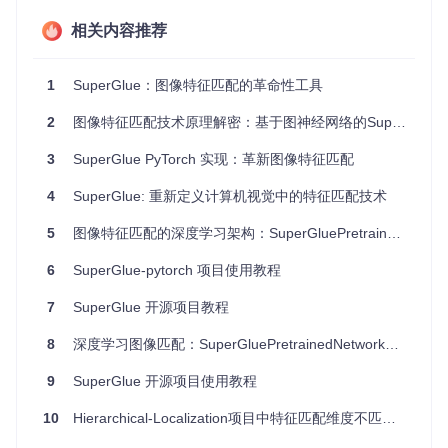
现上下文感知匹配
相关内容推荐
这种端到端的学习框架，使系统能够自动学习复杂场景下的匹
配模式，显著提升了匹配鲁棒性。
1
SuperGlue：图像特征匹配的革命性工具
二、核心模块：SuperPoint与SuperGlue的协
2
图像特征匹配技术原理解密：基于图神经网络的SuperGlue架构解析
同架构
3
SuperGlue PyTorch 实现：革新图像特征匹配
如何实现从图像像素到特征匹配的精准映射？SuperGluePretr
ainedNetwork通过两个核心模块的紧密协作，构建了完整的特
4
SuperGlue: 重新定义计算机视觉中的特征匹配技术
征匹配流水线。
5
图像特征匹配的深度学习架构：SuperGluePretrainedNetwork技术解析
SuperPoint：鲁棒特征提取器
6
SuperGlue-pytorch 项目使用教程
SuperPoint作为前端特征提取模块，在
models/superpoint.py
中实现，其核心功能包括：
7
SuperGlue 开源项目教程
关键点检测
：通过自适应非极大值抑制生成分布均匀的特征
8
深度学习图像匹配：SuperGluePretrainedNetwork从算法原理到工业落地
点
描述符生成
：输出128维的特征向量，具有良好的判别性和
9
SuperGlue 开源项目使用教程
几何不变性
特征筛选
：根据响应值筛选出最具代表性的特征点
10
Hierarchical-Localization项目中特征匹配维度不匹配问题解析
该模块采用自监督学习方式训练，能够在各种场景下稳定提取