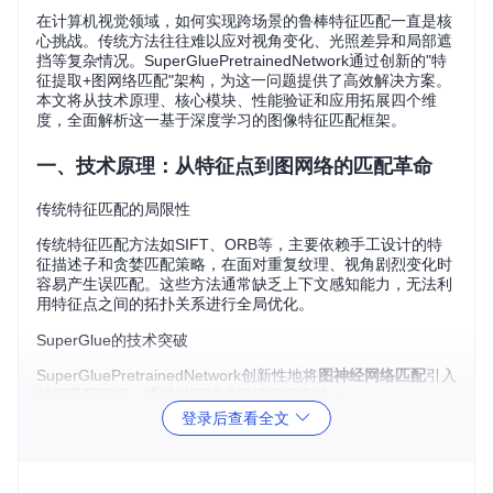
在计算机视觉领域，如何实现跨场景的鲁棒特征匹配一直是核
心挑战。传统方法往往难以应对视角变化、光照差异和局部遮
挡等复杂情况。SuperGluePretrainedNetwork通过创新的"特
征提取+图网络匹配"架构，为这一问题提供了高效解决方案。
本文将从技术原理、核心模块、性能验证和应用拓展四个维
度，全面解析这一基于深度学习的图像特征匹配框架。
一、技术原理：从特征点到图网络的匹配革命
传统特征匹配的局限性
传统特征匹配方法如SIFT、ORB等，主要依赖手工设计的特
征描述子和贪婪匹配策略，在面对重复纹理、视角剧烈变化时
容易产生误匹配。这些方法通常缺乏上下文感知能力，无法利
用特征点之间的拓扑关系进行全局优化。
SuperGlue的技术突破
SuperGluePretrainedNetwork创新性地将
图神经网络匹配
引入
特征匹配流程，通过以下技术路径实现突破：
登录后查看全文
特征点检测
：采用可微分兴趣点检测器生成稳定的关键点
特征向量生成
：为每个关键点生成高维描述向量
图网络匹配
：通过图神经网络建模特征点之间的关系，实